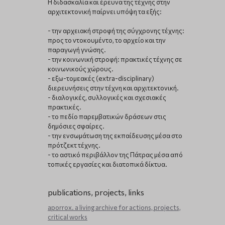
Η διδασκαλία και έρευνα της τέχνης στην
αρχιτεκτονική παίρνει υπόψη τα εξής:
- την αρχειακή στροφή της σύγχρονης τέχνης:
προς το ντοκουμέντο, το αρχείο και την
παραγωγή γνώσης.
- την κοινωνική στροφή: πρακτικές τέχνης σε
κοινωνικούς χώρους.
- εξω-τομεακές (extra-disciplinary)
διερευνήσεις στην τέχνη και αρχιτεκτονική.
- διαλογικές, συλλογικές και σχεσιακές
πρακτικές.
- το πεδίο παρεμβατικών δράσεων στις
δημόσιες σφαίρες.
- την ενσωμάτωση της εκπαίδευσης μέσα στο
πρότζεκτ τέχνης.
- το αστικό περιβάλλον της Πάτρας μέσα από
τοπικές εργασίες και διατοπικά δίκτυα.
publications, projects, links
aporrox. a living archive for actions, projects,
critical works