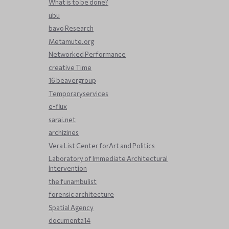
What is to be done?
ubu
bavo Research
Metamute.org
Networked Performance
creative Time
16 beavergroup
Temporaryservices
e-flux
sarai.net
archizines
Vera List Center forArt and Politics
Laboratory of Immediate Architectural
Intervention
the funambulist
forensic architecture
Spatial Agency
documenta14