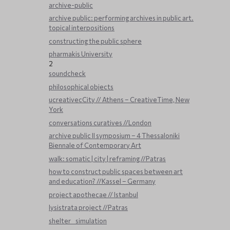
archive-public
archive public: performing archives in public art.
topical interpositions
constructing the public sphere
pharmakis University
2
soundcheck
philosophical objects
ucreativecCity // Athens – CreativeTime, New
York
conversations curatives //London
archive public ΙΙ symposium – 4 Thessaloniki
Biennale of Contemporary Art
walk: somatic | city | reframing //Patras
how to construct public spaces between art
and education? //Kassel – Germany
project apothecae // Istanbul
lysistrata project //Patras
shelter _ simulation