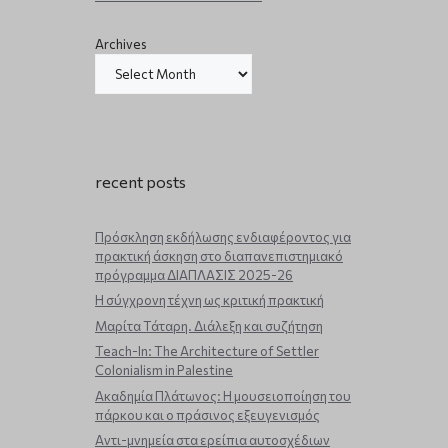
Archives
recent posts
Πρόσκληση εκδήλωσης ενδιαφέροντος για
πρακτική άσκηση στο διαπανεπιστημιακό
πρόγραμμα ΔΙΑΠΛΑΣΙΣ 2025-26
Η σύγχρονη τέχνη ως κριτική πρακτική
Μαρίτα Τάταρη. Διάλεξη και συζήτηση
Teach-In: The Architecture of Settler
Colonialism in Palestine
Ακαδημία Πλάτωνος: Η μουσειοποίηση του
πάρκου και ο πράσινος εξευγενισμός
Aντι-μνημεία στα ερείπια αυτοσχέδιων