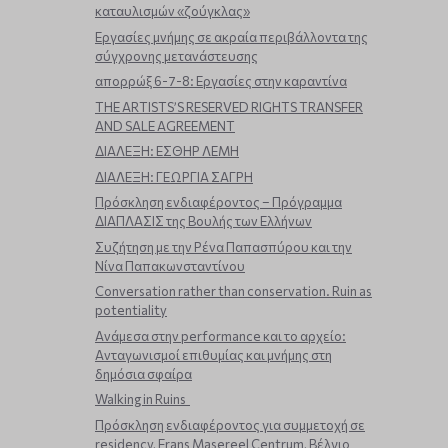
καταυλισμών «ζούγκλας»
Εργασίες μνήμης σε ακραία περιβάλλοντα της
σύγχρονης μετανάστευσης
απορρώξ 6-7-8: Εργασίες στην καραντίνα
THE ARTISTS’S RESERVED RIGHTS TRANSFER
AND SALE AGREEMENT
ΔΙΑΛΕΞΗ: ΕΣΘΗΡ ΛΕΜΗ
ΔΙΑΛΕΞΗ: ΓΕΩΡΓΙΑ ΣΑΓΡΗ
Πρόσκληση ενδιαφέροντος – Πρόγραμμα
ΔΙΑΠΛΑΣΙΣ της Βουλής των Ελλήνων
Συζήτηση με την Ρένα Παπασπύρου και την
Νίνα Παπακωνσταντίνου
Conversation rather than conservation. Ruin as
potentiality
Ανάμεσα στην performance και το αρχείο:
Ανταγωνισμοί επιθυμίας και μνήμης στη
δημόσια σφαίρα
Walking in Ruins
Πρόσκληση ενδιαφέροντος για συμμετοχή σε
residency, Frans Masereel Centrum, Βέλγιο