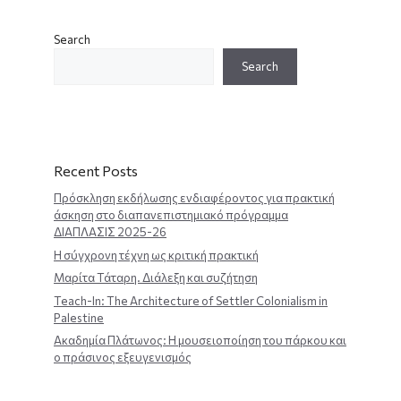
Search
Search
Recent Posts
Πρόσκληση εκδήλωσης ενδιαφέροντος για πρακτική
άσκηση στο διαπανεπιστημιακό πρόγραμμα
ΔΙΑΠΛΑΣΙΣ 2025-26
Η σύγχρονη τέχνη ως κριτική πρακτική
Μαρίτα Τάταρη. Διάλεξη και συζήτηση
Teach-In: The Architecture of Settler Colonialism in
Palestine
Ακαδημία Πλάτωνος: Η μουσειοποίηση του πάρκου και
ο πράσινος εξευγενισμός