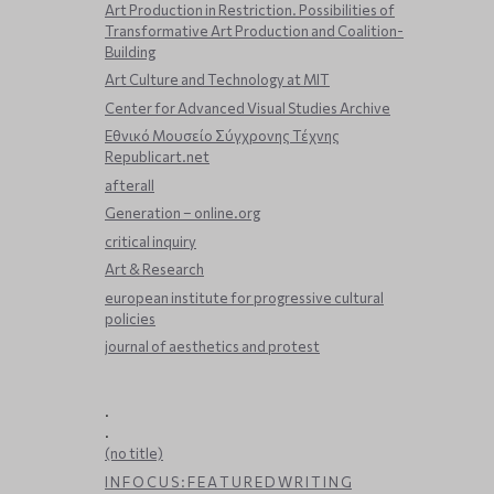
Art Production in Restriction. Possibilities of
Transformative Art Production and Coalition-
Building
Art Culture and Technology at MIT
Center for Advanced Visual Studies Archive
Εθνικό Μουσείο Σύγχρονης Τέχνης
Republicart.net
afterall
Generation – online.org
critical inquiry
Art & Research
european institute for progressive cultural
policies
journal of aesthetics and protest
.
.
(no title)
I N F O C U S : F E A T U R E D W R I T I N G