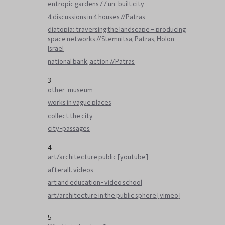
entropic gardens / / un-built city
4 discussions in 4 houses //Patras
diatopia: traversing the landscape – producing
space networks //Stemnitsa, Patras, Holon-
Israel
national bank, action //Patras
3
other-museum
works in vague places
collect the city
city-passages
4
art/architecture public [youtube]
afterall. videos
art and education- video school
art/architecture in the public sphere [vimeo]
5