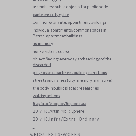
assemblies: public objects for public body
canteens: city guide
common & private: appartment buildings
individual apartments/common spaces in
Patras’ apartment buildings
no memory
non- existent course
object finding: everyday archaeology of the
discarded
polyhouse: apartment building narrations
streets and names {city-memory-narrative}
the body in public places: researches
walking actions
δωμάτιο/δρόμος/δημοσιεύω
2017-18. Art in Public Sphere
2017-18. I n f r a / E x t r a - O r d i n a r y
_
IV. B I O / T E X T S - W O R K S