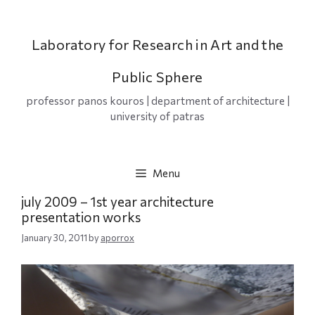
Skip
to
content
Laboratory for Research in Art and the
Public Sphere
professor panos kouros | department of architecture |
university of patras
Menu
july 2009 – 1st year architecture
presentation works
January 30, 2011
by
aporrox