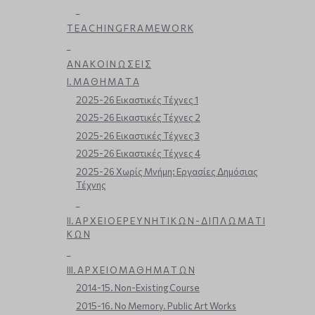
_
T E A C H I N G F R A M E W O R K
_
Α Ν Α Κ Ο Ι Ν Ω Σ Ε Ι Σ
Ι. Μ Α Θ Η Μ Α Τ Α
2025-26 Εικαστικές Τέχνες 1
2025-26 Εικαστικές Τέχνες 2
2025-26 Εικαστικές Τέχνες 3
2025-26 Εικαστικές Τέχνες 4
2025-26 Χωρίς Μνήμη: Εργασίες Δημόσιας
Τέχνης
_
ΙΙ. Α Ρ Χ Ε Ι Ο Ε Ρ Ε Υ Ν Η Τ Ι Κ Ω Ν - Δ Ι Π Λ Ω Μ Α Τ Ι
Κ Ω Ν
_
ΙΙΙ. Α Ρ Χ Ε Ι Ο Μ Α Θ Η Μ Α Τ Ω Ν
2014-15. Non-Existing Course
2015-16. No Memory. Public Art Works