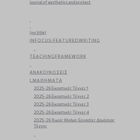
journal of aesthetics and protest
.
.
(no title)
I N F O C U S : F E A T U R E D W R I T I N G
_
T E A C H I N G F R A M E W O R K
_
Α Ν Α Κ Ο Ι Ν Ω Σ Ε Ι Σ
Ι. Μ Α Θ Η Μ Α Τ Α
2025-26 Εικαστικές Τέχνες 1
2025-26 Εικαστικές Τέχνες 2
2025-26 Εικαστικές Τέχνες 3
2025-26 Εικαστικές Τέχνες 4
2025-26 Χωρίς Μνήμη: Εργασίες Δημόσιας
Τέχνης
_