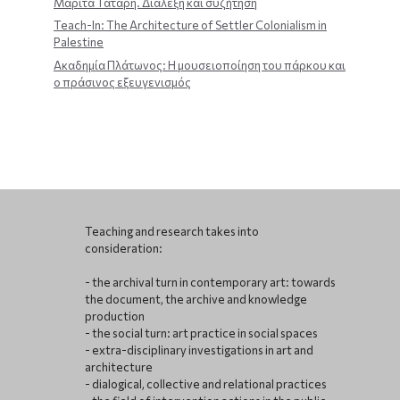
Μαρίτα Τάταρη. Διάλεξη και συζήτηση
Teach-In: The Architecture of Settler Colonialism in
Palestine
Ακαδημία Πλάτωνος: Η μουσειοποίηση του πάρκου και
ο πράσινος εξευγενισμός
Teaching and research takes into
consideration:
- the archival turn in contemporary art: towards
the document, the archive and knowledge
production
- the social turn: art practice in social spaces
- extra-disciplinary investigations in art and
architecture
- dialogical, collective and relational practices