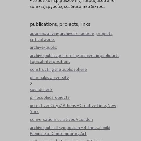
- το αστικό περιβάλλον της Πάτρας μέσα από
τοπικές εργασίες και διατοπικά δίκτυα.
publications, projects, links
aporrox. a living archive for actions, projects,
critical works
archive-public
archive public: performing archives in public art.
topical interpositions
constructing the public sphere
pharmakis University
2
soundcheck
philosophical objects
ucreativecCity // Athens – CreativeTime, New
York
conversations curatives //London
archive public ΙΙ symposium – 4 Thessaloniki
Biennale of Contemporary Art