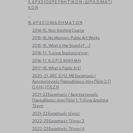
ΙΙ. Α Ρ Χ Ε Ι Ο Ε Ρ Ε Υ Ν Η Τ Ι Κ Ω Ν - Δ Ι Π Λ Ω Μ Α Τ Ι
Κ Ω Ν
_
ΙΙΙ. Α Ρ Χ Ε Ι Ο Μ Α Θ Η Μ Α Τ Ω Ν
2014-15. Non-Existing Course
2015-16. No Memory. Public Art Works
2015-16. What is the Sound of ...?
2016-17. Τι είναι δημόσια τέχνη;
2016-17. Χ Ω Ρ Ι Σ Μ Ν Η Μ Η
2017-18. What is Public Art?
2020-21. ARC_E712. ΜΕ Εικαστικές/
Αρχιτεκτονικές Παρεμβάσεις στην Πόλη 2: Π
Ο Λ Η (,) Π Ε Ζ Η
2021-22 Εικαστικές / Αρχιτεκτονικές
Παρεμβάσεις στην Πόλη 1 : Τι Είναι Δημόσια
Τέχνη;
2021-22 Εικαστικές τέχνες
2022-23 Εικαστικές Τέχνες 2
2022-23 Εικαστικές Τέχνες 4