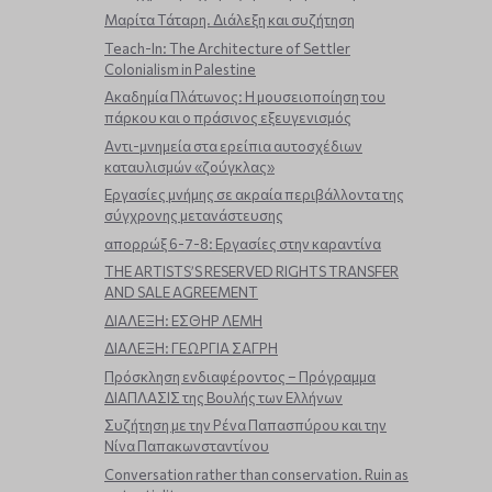
Μαρίτα Τάταρη. Διάλεξη και συζήτηση
Teach-In: The Architecture of Settler
Colonialism in Palestine
Ακαδημία Πλάτωνος: Η μουσειοποίηση του
πάρκου και ο πράσινος εξευγενισμός
Aντι-μνημεία στα ερείπια αυτοσχέδιων
καταυλισμών «ζούγκλας»
Εργασίες μνήμης σε ακραία περιβάλλοντα της
σύγχρονης μετανάστευσης
απορρώξ 6-7-8: Εργασίες στην καραντίνα
THE ARTISTS’S RESERVED RIGHTS TRANSFER
AND SALE AGREEMENT
ΔΙΑΛΕΞΗ: ΕΣΘΗΡ ΛΕΜΗ
ΔΙΑΛΕΞΗ: ΓΕΩΡΓΙΑ ΣΑΓΡΗ
Πρόσκληση ενδιαφέροντος – Πρόγραμμα
ΔΙΑΠΛΑΣΙΣ της Βουλής των Ελλήνων
Συζήτηση με την Ρένα Παπασπύρου και την
Νίνα Παπακωνσταντίνου
Conversation rather than conservation. Ruin as