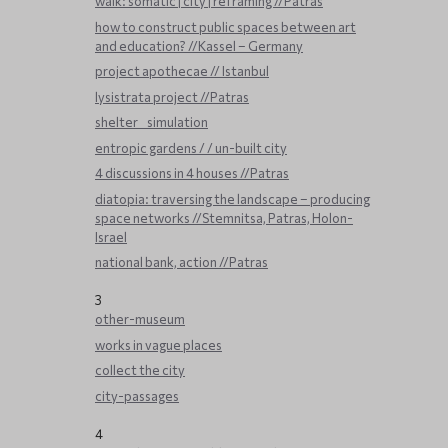
walk: somatic | city | reframing //Patras
how to construct public spaces between art
and education? //Kassel – Germany
project apothecae // Istanbul
lysistrata project //Patras
shelter _ simulation
entropic gardens / / un-built city
4 discussions in 4 houses //Patras
diatopia: traversing the landscape – producing
space networks //Stemnitsa, Patras, Holon-
Israel
national bank, action //Patras
3
other-museum
works in vague places
collect the city
city-passages
4