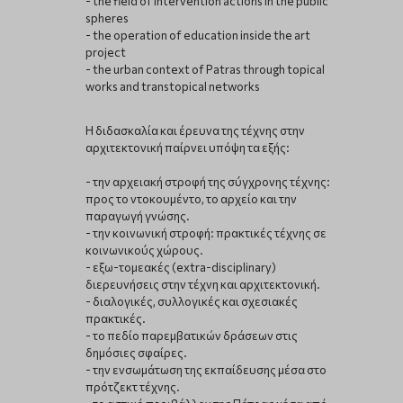
- the field of intervention actions in the public
spheres
- the operation of education inside the art
project
- the urban context of Patras through topical
works and transtopical networks
Η διδασκαλία και έρευνα της τέχνης στην
αρχιτεκτονική παίρνει υπόψη τα εξής:
- την αρχειακή στροφή της σύγχρονης τέχνης:
προς το ντοκουμέντο, το αρχείο και την
παραγωγή γνώσης.
- την κοινωνική στροφή: πρακτικές τέχνης σε
κοινωνικούς χώρους.
- εξω-τομεακές (extra-disciplinary)
διερευνήσεις στην τέχνη και αρχιτεκτονική.
- διαλογικές, συλλογικές και σχεσιακές
πρακτικές.
- το πεδίο παρεμβατικών δράσεων στις
δημόσιες σφαίρες.
- την ενσωμάτωση της εκπαίδευσης μέσα στο
πρότζεκτ τέχνης.