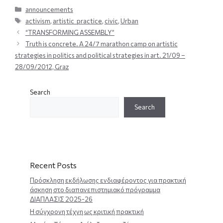
Categories
announcements
Tags
activism
,
artistic_practice
,
civic
,
Urban
“TRANSFORMING ASSEMBLY”
Truth is concrete. A 24/7 marathon camp on artistic
strategies in politics and political strategies in art. 21/09 –
28/09/2012, Graz
Search
Search
Recent Posts
Πρόσκληση εκδήλωσης ενδιαφέροντος για πρακτική
άσκηση στο διαπανεπιστημιακό πρόγραμμα
ΔΙΑΠΛΑΣΙΣ 2025-26
Η σύγχρονη τέχνη ως κριτική πρακτική