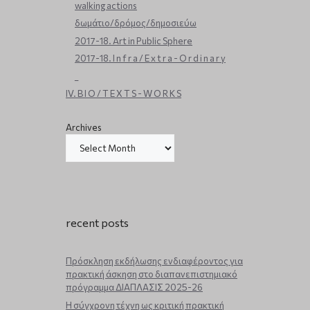
walking actions
δωμάτιο/δρόμος/δημοσιεύω
2017-18. Art in Public Sphere
2017-18. I n f r a / E x t r a - O r d i n a r y
_
IV. B I O / T E X T S - W O R K S
Archives
recent posts
Πρόσκληση εκδήλωσης ενδιαφέροντος για
πρακτική άσκηση στο διαπανεπιστημιακό
πρόγραμμα ΔΙΑΠΛΑΣΙΣ 2025-26
Η σύγχρονη τέχνη ως κριτική πρακτική