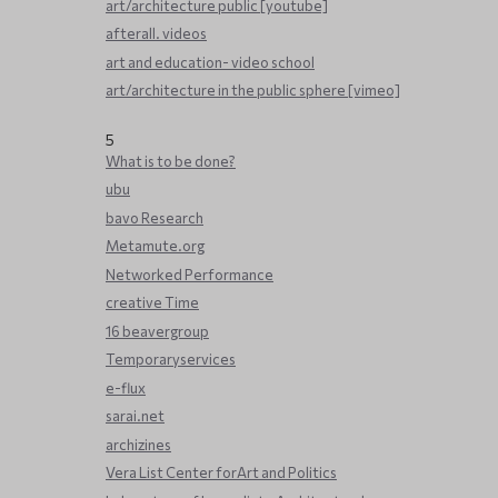
art/architecture public [youtube]
afterall. videos
art and education- video school
art/architecture in the public sphere [vimeo]
5
What is to be done?
ubu
bavo Research
Metamute.org
Networked Performance
creative Time
16 beavergroup
Temporaryservices
e-flux
sarai.net
archizines
Vera List Center forArt and Politics