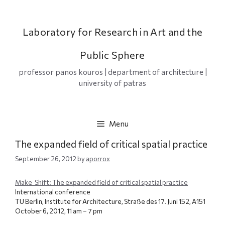
Skip
to
content
Laboratory for Research in Art and the
Public Sphere
professor panos kouros | department of architecture |
university of patras
Menu
The expanded field of critical spatial practice
September 26, 2012
by
aporrox
Make_Shift: The expanded field of critical spatial practice
International conference
TU Berlin, Institute for Architecture, Straße des 17. Juni 152, A151
October 6, 2012, 11 am – 7 pm