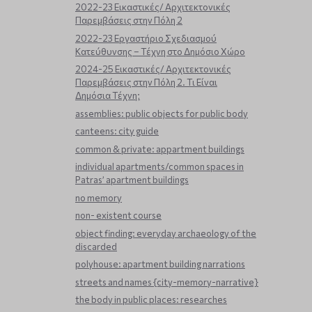
2022-23 Εικαστικές/ Αρχιτεκτονικές
Παρεμβάσεις στην Πόλη 2
2022-23 Εργαστήριο Σχεδιασμού
Κατεύθυνσης – Τέχνη στο Δημόσιο Χώρο
2024-25 Εικαστικές/ Αρχιτεκτονικές
Παρεμβάσεις στην Πόλη 2. Τι Είναι
Δημόσια Τέχνη;
assemblies: public objects for public body
canteens: city guide
common & private: appartment buildings
individual apartments/common spaces in
Patras’ apartment buildings
no memory
non- existent course
object finding: everyday archaeology of the
discarded
polyhouse: apartment building narrations
streets and names {city-memory-narrative}
the body in public places: researches