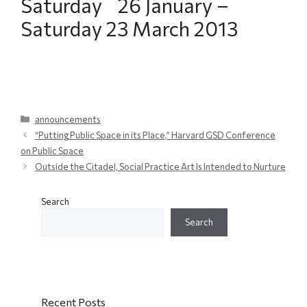
Saturday 26 January –
Saturday 23 March 2013
Categories
announcements
“Putting Public Space in its Place,” Harvard GSD Conference
on Public Space
Outside the Citadel, Social Practice Art Is Intended to Nurture
Search
Search
Recent Posts