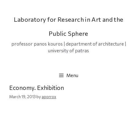
Skip
to
content
Laboratory for Research in Art and the
Public Sphere
professor panos kouros | department of architecture |
university of patras
Menu
Economy. Exhibition
March 19, 2013
by
aporrox