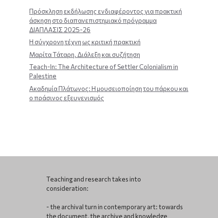
Πρόσκληση εκδήλωσης ενδιαφέροντος για πρακτική
άσκηση στο διαπανεπιστημιακό πρόγραμμα
ΔΙΑΠΛΑΣΙΣ 2025-26
Η σύγχρονη τέχνη ως κριτική πρακτική
Μαρίτα Τάταρη. Διάλεξη και συζήτηση
Teach-In: The Architecture of Settler Colonialism in
Palestine
Ακαδημία Πλάτωνος: Η μουσειοποίηση του πάρκου και
ο πράσινος εξευγενισμός
Teaching and research takes into
consideration:
- the archival turn in contemporary art: towards
the document, the archive and knowledge