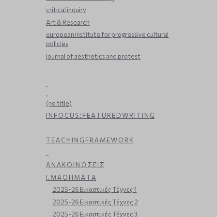
critical inquiry
Art & Research
european institute for progressive cultural
policies
journal of aesthetics and protest
.
.
(no title)
I N F O C U S : F E A T U R E D W R I T I N G
_
T E A C H I N G F R A M E W O R K
_
Α Ν Α Κ Ο Ι Ν Ω Σ Ε Ι Σ
Ι. Μ Α Θ Η Μ Α Τ Α
2025-26 Εικαστικές Τέχνες 1
2025-26 Εικαστικές Τέχνες 2
2025-26 Εικαστικές Τέχνες 3