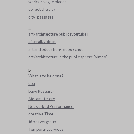
works in vague places
collect the city
city-passages
4
art/architecture public [youtube]
afterall. videos
art and education- video school
art/architecture in the public sphere [vimeo]
5
What is to be done?
ubu
bavo Research
Metamute.org
Networked Performance
creative Time
16 beavergroup
Temporaryservices