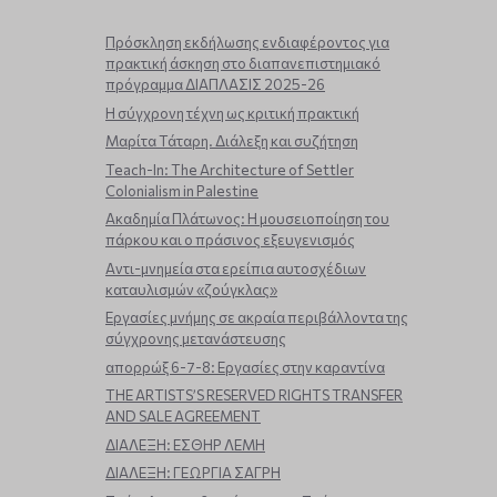
Πρόσκληση εκδήλωσης ενδιαφέροντος για
πρακτική άσκηση στο διαπανεπιστημιακό
πρόγραμμα ΔΙΑΠΛΑΣΙΣ 2025-26
Η σύγχρονη τέχνη ως κριτική πρακτική
Μαρίτα Τάταρη. Διάλεξη και συζήτηση
Teach-In: The Architecture of Settler
Colonialism in Palestine
Ακαδημία Πλάτωνος: Η μουσειοποίηση του
πάρκου και ο πράσινος εξευγενισμός
Aντι-μνημεία στα ερείπια αυτοσχέδιων
καταυλισμών «ζούγκλας»
Εργασίες μνήμης σε ακραία περιβάλλοντα της
σύγχρονης μετανάστευσης
απορρώξ 6-7-8: Εργασίες στην καραντίνα
THE ARTISTS’S RESERVED RIGHTS TRANSFER
AND SALE AGREEMENT
ΔΙΑΛΕΞΗ: ΕΣΘΗΡ ΛΕΜΗ
ΔΙΑΛΕΞΗ: ΓΕΩΡΓΙΑ ΣΑΓΡΗ