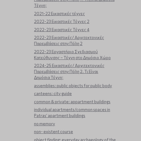
Τέχνη;
2021-22 Εικαστικές τέχνες
2022-23 Εικαστικές Τέχνες 2
2022-23 Εικαστικές Τέχνες 4
2022-23 Εικαστικές/ Αρχιτεκτονικές
Παρεμβάσεις στην Πόλη 2
2022-23 Εργαστήριο Σχεδιασμού
Κατεύθυνσης – Τέχνη στο Δημόσιο Χώρο
2024-25 Εικαστικές/ Αρχιτεκτονικές
Παρεμβάσεις στην Πόλη 2. Τι Είναι
Δημόσια Τέχνη;
assemblies: public objects for public body
canteens: city guide
common & private: appartment buildings
individual apartments/common spaces in
Patras’ apartment buildings
no memory
non- existent course
object finding: everyday archaeology of the