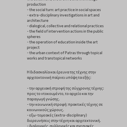
production
- the social turn: art practice in social spaces
- extra-disciplinary investigations in art and
architecture
- dialogical, collective and relational practices
- the field of intervention actions in the public
spheres
- the operation of education inside the art
project
- the urban context of Patras through topical
works and transtopical networks
Η διδασκαλία και έρευνα της τέχνης στην
αρχιτεκτονική παίρνει υπόψη τα εξής:
- την αρχειακή στροφή της σύγχρονης τέχνης:
προς το ντοκουμέντο, το αρχείο και την
παραγωγή γνώσης.
- την κοινωνική στροφή: πρακτικές τέχνης σε
κοινωνικούς χώρους.
- εξω-τομεακές (extra-disciplinary)
διερευνήσεις στην τέχνη και αρχιτεκτονική.
- διαλογικές, συλλογικές και σχεσιακές