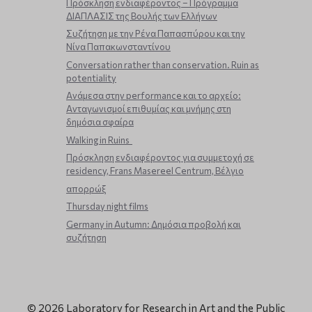
Πρόσκληση ενδιαφέροντος – Πρόγραμμα
ΔΙΑΠΛΑΣΙΣ της Βουλής των Ελλήνων
Συζήτηση με την Ρένα Παπασπύρου και την
Νίνα Παπακωνσταντίνου
Conversation rather than conservation. Ruin as
potentiality
Ανάμεσα στην performance και το αρχείο:
Ανταγωνισμοί επιθυμίας και μνήμης στη
δημόσια σφαίρα
Walking in Ruins
Πρόσκληση ενδιαφέροντος για συμμετοχή σε
residency, Frans Masereel Centrum, Βέλγιο
απορρώξ
Thursday night films
Germany in Autumn: Δημόσια προβολή και
συζήτηση
© 2026 Laboratory for Research in Art and the Public