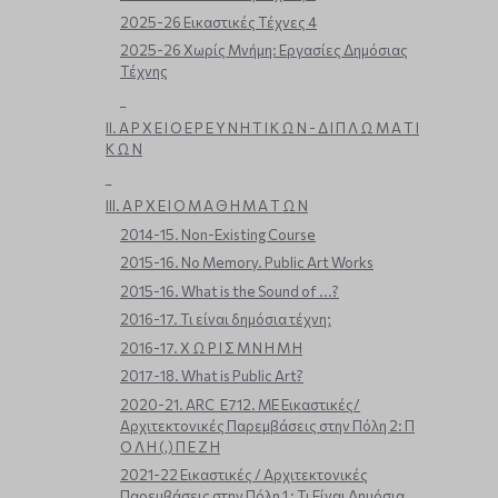
2025-26 Εικαστικές Τέχνες 4
2025-26 Χωρίς Μνήμη: Εργασίες Δημόσιας
Τέχνης
_
ΙΙ. Α Ρ Χ Ε Ι Ο Ε Ρ Ε Υ Ν Η Τ Ι Κ Ω Ν - Δ Ι Π Λ Ω Μ Α Τ Ι
Κ Ω Ν
_
ΙΙΙ. Α Ρ Χ Ε Ι Ο Μ Α Θ Η Μ Α Τ Ω Ν
2014-15. Non-Existing Course
2015-16. No Memory. Public Art Works
2015-16. What is the Sound of ...?
2016-17. Τι είναι δημόσια τέχνη;
2016-17. Χ Ω Ρ Ι Σ Μ Ν Η Μ Η
2017-18. What is Public Art?
2020-21. ARC_E712. ΜΕ Εικαστικές/
Αρχιτεκτονικές Παρεμβάσεις στην Πόλη 2: Π
Ο Λ Η (,) Π Ε Ζ Η
2021-22 Εικαστικές / Αρχιτεκτονικές
Παρεμβάσεις στην Πόλη 1 : Τι Είναι Δημόσια