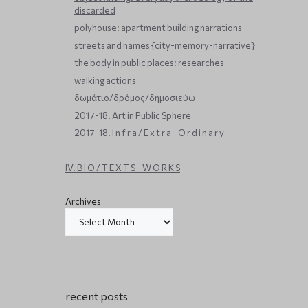
discarded
polyhouse: apartment building narrations
streets and names {city-memory-narrative}
the body in public places: researches
walking actions
δωμάτιο/δρόμος/δημοσιεύω
2017-18. Art in Public Sphere
2017-18. I n f r a / E x t r a - O r d i n a r y
_
IV. B I O / T E X T S - W O R K S
Archives
recent posts