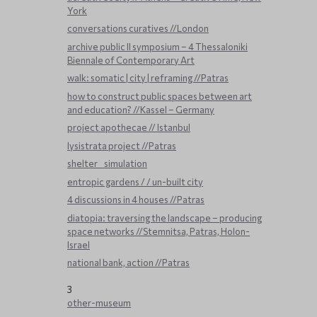
York
conversations curatives //London
archive public ΙΙ symposium – 4 Thessaloniki
Biennale of Contemporary Art
walk: somatic | city | reframing //Patras
how to construct public spaces between art
and education? //Kassel – Germany
project apothecae // Istanbul
lysistrata project //Patras
shelter _ simulation
entropic gardens / / un-built city
4 discussions in 4 houses //Patras
diatopia: traversing the landscape – producing
space networks //Stemnitsa, Patras, Holon-
Israel
national bank, action //Patras
3
other-museum