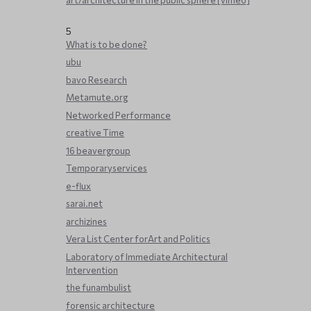
art/architecture in the public sphere [vimeo]
5
What is to be done?
ubu
bavo Research
Metamute.org
Networked Performance
creative Time
16 beavergroup
Temporaryservices
e-flux
sarai.net
archizines
Vera List Center forArt and Politics
Laboratory of Immediate Architectural
Intervention
the funambulist
forensic architecture