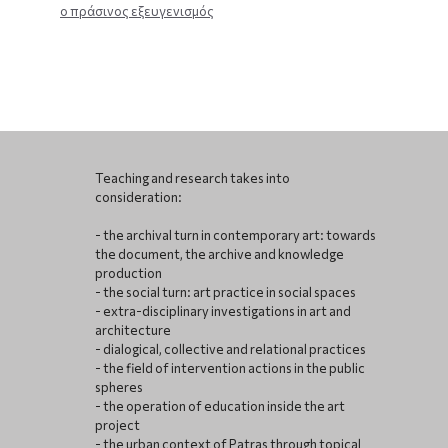
ο πράσινος εξευγενισμός
Teaching and research takes into
consideration:
- the archival turn in contemporary art: towards
the document, the archive and knowledge
production
- the social turn: art practice in social spaces
- extra-disciplinary investigations in art and
architecture
- dialogical, collective and relational practices
- the field of intervention actions in the public
spheres
- the operation of education inside the art
project
- the urban context of Patras through topical