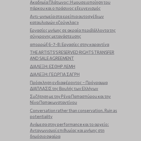
Ακαδημία Πλάτωνος: Η μουσειοποίηση του
πάρκου και ο πράσινος εξευγενισμός
Aντι-μνημεία στα ερείπια αυτοσχέδιων
καταυλισμών «ζούγκλας»
Εργασίες μνήμης σε ακραία περιβάλλοντα της
σύγχρονης μετανάστευσης
απορρώξ 6-7-8: Εργασίες στην καραντίνα
THE ARTISTS’S RESERVED RIGHTS TRANSFER
AND SALE AGREEMENT
ΔΙΑΛΕΞΗ: ΕΣΘΗΡ ΛΕΜΗ
ΔΙΑΛΕΞΗ: ΓΕΩΡΓΙΑ ΣΑΓΡΗ
Πρόσκληση ενδιαφέροντος – Πρόγραμμα
ΔΙΑΠΛΑΣΙΣ της Βουλής των Ελλήνων
Συζήτηση με την Ρένα Παπασπύρου και την
Νίνα Παπακωνσταντίνου
Conversation rather than conservation. Ruin as
potentiality
Ανάμεσα στην performance και το αρχείο:
Ανταγωνισμοί επιθυμίας και μνήμης στη
δημόσια σφαίρα