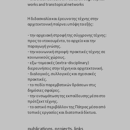
works and transtopical networks
Η διδασκαλία και έρευνα της τέχνης στην
αρχιτεκτονική παίρνει υπόψη τα εξής:
- την αρχειακή στροφή της σύγχρονης τέχνης:
προς το ντοκουμέντο, το αρχείο και την
παραγωγή γνώσης.
- την κοινωνική στροφή: πρακτικές τέχνης σε
κοινωνικούς χώρους.
- εξω-τομεακές (extra-disciplinary)
διερευνήσεις στην τέχνη και αρχιτεκτονική.
- διαλογικές, συλλογικές και σχεσιακές
πρακτικές.
- το πεδίο παρεμβατικών δράσεων στις
δημόσιες σφαίρες.
- την ενσωμάτωση της εκπαίδευσης μέσα στο
πρότζεκτ τέχνης.
- το αστικό περιβάλλον της Πάτρας μέσα από
τοπικές εργασίες και διατοπικά δίκτυα.
publications, projects, links