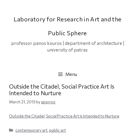
Skip
to
content
Laboratory for Research in Art and the
Public Sphere
professor panos kouros | department of architecture |
university of patras
Menu
Outside the Citadel, Social Practice Art Is
Intended to Nurture
March 21, 2013
by
aporrox
Outside the Citadel, Social Practice Art Is Intended to Nurture
Categories
contemporary art
,
public art