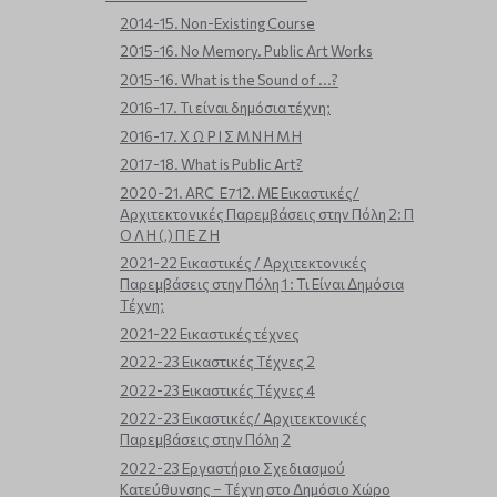
2014-15. Non-Existing Course
2015-16. No Memory. Public Art Works
2015-16. What is the Sound of ...?
2016-17. Τι είναι δημόσια τέχνη;
2016-17. Χ Ω Ρ Ι Σ Μ Ν Η Μ Η
2017-18. What is Public Art?
2020-21. ARC_E712. ΜΕ Εικαστικές/
Αρχιτεκτονικές Παρεμβάσεις στην Πόλη 2: Π
Ο Λ Η (,) Π Ε Ζ Η
2021-22 Εικαστικές / Αρχιτεκτονικές
Παρεμβάσεις στην Πόλη 1 : Τι Είναι Δημόσια
Τέχνη;
2021-22 Εικαστικές τέχνες
2022-23 Εικαστικές Τέχνες 2
2022-23 Εικαστικές Τέχνες 4
2022-23 Εικαστικές/ Αρχιτεκτονικές
Παρεμβάσεις στην Πόλη 2
2022-23 Εργαστήριο Σχεδιασμού
Κατεύθυνσης – Τέχνη στο Δημόσιο Χώρο