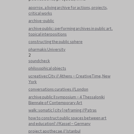
aporrox. a living archive for actions, projects,
critical works
archive-public
archive public: performing archives in public art.
topical interpositions
constructing the public sphere
pharmakis University
2
soundcheck
philosophical objects
ucreativecCity // Athens – CreativeTime, New
York
conversations curatives //London
archive public ΙΙ symposium – 4 Thessaloniki
Biennale of Contemporary Art
walk: somatic | city | reframing //Patras
how to construct public spaces between art
and education? //Kassel – Germany
project apothecae // Istanbul