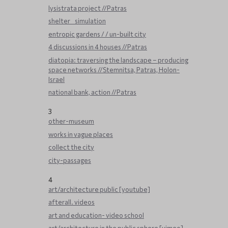
lysistrata project //Patras
shelter _ simulation
entropic gardens / / un-built city
4 discussions in 4 houses //Patras
diatopia: traversing the landscape – producing
space networks //Stemnitsa, Patras, Holon-
Israel
national bank, action //Patras
3
other-museum
works in vague places
collect the city
city-passages
4
art/architecture public [youtube]
afterall. videos
art and education- video school