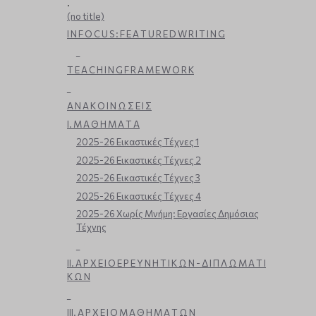
.
(no title)
I N F O C U S : F E A T U R E D W R I T I N G
_
T E A C H I N G F R A M E W O R K
_
Α Ν Α Κ Ο Ι Ν Ω Σ Ε Ι Σ
Ι. Μ Α Θ Η Μ Α Τ Α
2025-26 Εικαστικές Τέχνες 1
2025-26 Εικαστικές Τέχνες 2
2025-26 Εικαστικές Τέχνες 3
2025-26 Εικαστικές Τέχνες 4
2025-26 Χωρίς Μνήμη: Εργασίες Δημόσιας
Τέχνης
_
ΙΙ. Α Ρ Χ Ε Ι Ο Ε Ρ Ε Υ Ν Η Τ Ι Κ Ω Ν - Δ Ι Π Λ Ω Μ Α Τ Ι
Κ Ω Ν
_
ΙΙΙ. Α Ρ Χ Ε Ι Ο Μ Α Θ Η Μ Α Τ Ω Ν