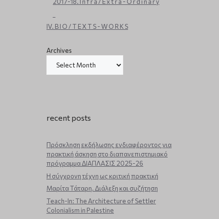
2017-18. I n f r a / E x t r a - O r d i n a r y
_
IV. B I O / T E X T S - W O R K S
Archives
recent posts
Πρόσκληση εκδήλωσης ενδιαφέροντος για
πρακτική άσκηση στο διαπανεπιστημιακό
πρόγραμμα ΔΙΑΠΛΑΣΙΣ 2025-26
Η σύγχρονη τέχνη ως κριτική πρακτική
Μαρίτα Τάταρη. Διάλεξη και συζήτηση
Teach-In: The Architecture of Settler
Colonialism in Palestine