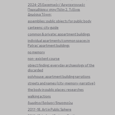
2024-25 Εικαστικές/ Αρχιτεκτονικές
Παρεμβάσεις στην Πόλη 2. Τι Είναι
Δημόσια Τέχνη;
assemblies: public objects for public body
canteens: city guide
common & private: appartment buildings
individual apartments/common spaces in
Patras’ apartment buildings
no memory
non- existent course
object finding: everyday archaeology of the
discarded
polyhouse: apartment building narrations
streets and names {city-memory-narrative}
the body in public places: researches
walking actions
δωμάτιο/δρόμος/δημοσιεύω
2017-18. Art in Public Sphere