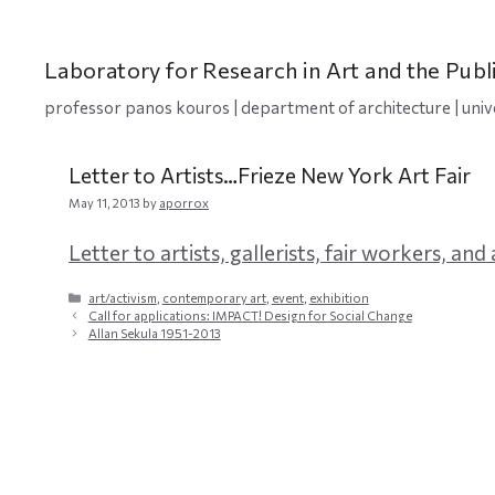
Skip
to
content
Laboratory for Research in Art and the Publ
professor panos kouros | department of architecture | univ
Letter to Artists…Frieze New York Art Fair
May 11, 2013
by
aporrox
Letter to artists, gallerists, fair workers, an
Categories
art/activism
,
contemporary art
,
event
,
exhibition
Call for applications: IMPACT! Design for Social Change
Allan Sekula 1951-2013