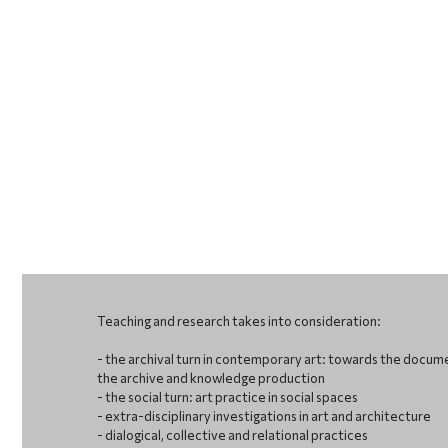
Teaching and research takes into consideration:
- the archival turn in contemporary art: towards the docum
the archive and knowledge production
- the social turn: art practice in social spaces
- extra-disciplinary investigations in art and architecture
- dialogical, collective and relational practices