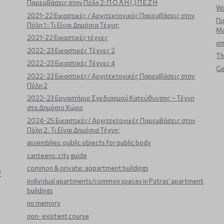
Παρεμβάσεις στην Πόλη 2: Π Ο Λ Η (,) Π Ε Ζ Η
Wa
2021-22 Εικαστικές / Αρχιτεκτονικές Παρεμβάσεις στην
Πρ
Πόλη 1 : Τι Είναι Δημόσια Τέχνη;
Ma
2021-22 Εικαστικές τέχνες
α
2022-23 Εικαστικές Τέχνες 2
Th
2022-23 Εικαστικές Τέχνες 4
Ge
2022-23 Εικαστικές/ Αρχιτεκτονικές Παρεμβάσεις στην
Πόλη 2
2022-23 Εργαστήριο Σχεδιασμού Κατεύθυνσης – Τέχνη
στο Δημόσιο Χώρο
2024-25 Εικαστικές/ Αρχιτεκτονικές Παρεμβάσεις στην
Πόλη 2. Τι Είναι Δημόσια Τέχνη;
assemblies: public objects for public body
canteens: city guide
common & private: appartment buildings
?
individual apartments/common spaces in Patras’ apartment
buildings
no memory
non- existent course