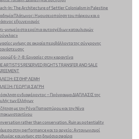
ach-In: The Architecture of Settler Colonialism in Palestine
αδημία Πλάτωνος: Η μουσειοποίηση του πάρκου και ο
άσινος εξευγενισμός
τι-μνημεία στα ερείπια αυτοσχέδιων καταυλισμών
ούγκλας»
γασίες μνήμης σε ακραία περιβάλλοντα της σύγχρονης
τανάστευσης
ορρώξ 6-7-8: Εργασίες στην καραντίνα
E ARTISTS’S RESERVED RIGHTS TRANSFER AND SALE
GREEMENT
ΑΛΕΞΗ: ΕΣΘΗΡ ΛΕΜΗ
ΑΛΕΞΗ: ΓΕΩΡΓΙΑ ΣΑΓΡΗ
όσκληση ενδιαφέροντος – Πρόγραμμα ΔΙΑΠΛΑΣΙΣ της
υλής των Ελλήνων
ζήτηση με την Ρένα Παπασπύρου και την Νίνα
πακωνσταντίνου
nversation rather than conservation. Ruin as potentiality
άμεσα στην performance και το αρχείο: Ανταγωνισμοί
ιθυμίας και μνήμης στη δημόσια σφαίρα