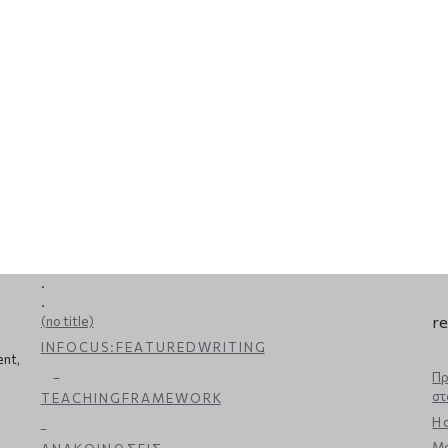
.
.
re
(no title)
I N F O C U S : F E A T U R E D W R I T I N G
ent,
_
Πρ
στ
T E A C H I N G F R A M E W O R K
Η 
_
Μα