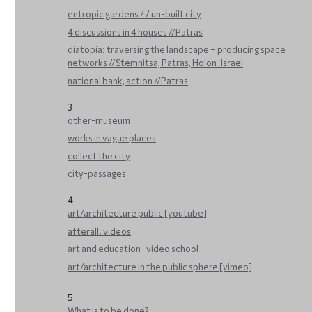
entropic gardens / / un-built city
4 discussions in 4 houses //Patras
diatopia: traversing the landscape – producing space
networks //Stemnitsa, Patras, Holon-Israel
national bank, action //Patras
3
other-museum
works in vague places
collect the city
city-passages
4
art/architecture public [youtube]
afterall. videos
art and education- video school
art/architecture in the public sphere [vimeo]
5
What is to be done?