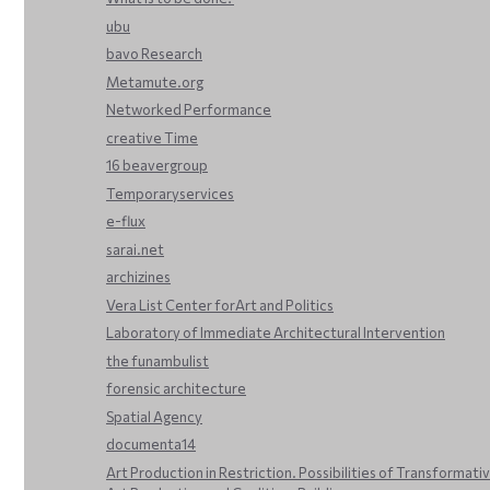
ubu
bavo Research
Metamute.org
Networked Performance
creative Time
16 beavergroup
Temporaryservices
e-flux
sarai.net
archizines
Vera List Center forArt and Politics
Laboratory of Immediate Architectural Intervention
the funambulist
forensic architecture
Spatial Agency
documenta14
Art Production in Restriction. Possibilities of Transformati