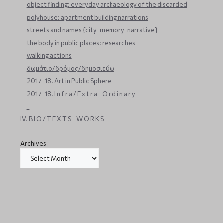
object finding: everyday archaeology of the discarded
polyhouse: apartment building narrations
streets and names {city-memory-narrative}
the body in public places: researches
walking actions
δωμάτιο/δρόμος/δημοσιεύω
2017-18. Art in Public Sphere
2017-18. I n f r a / E x t r a - O r d i n a r y
_
IV. B I O / T E X T S - W O R K S
Archives