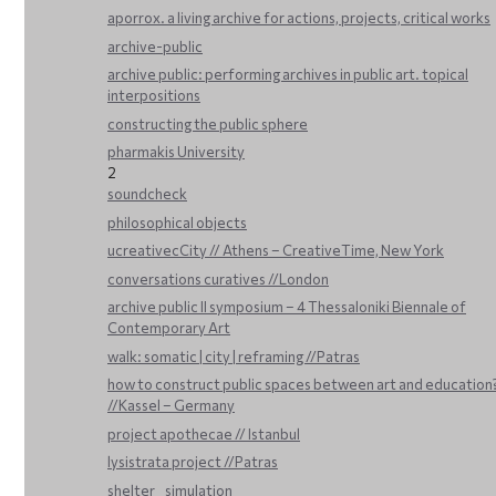
aporrox. a living archive for actions, projects, critical works
archive-public
archive public: performing archives in public art. topical
interpositions
constructing the public sphere
pharmakis University
2
soundcheck
philosophical objects
ucreativecCity // Athens – CreativeTime, New York
conversations curatives //London
archive public ΙΙ symposium – 4 Thessaloniki Biennale of
Contemporary Art
walk: somatic | city | reframing //Patras
how to construct public spaces between art and education
//Kassel – Germany
project apothecae // Istanbul
lysistrata project //Patras
shelter _ simulation