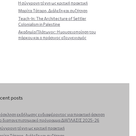
Η σύγχρονη τέχνη ως κριτική πρακτική
Μαρίτα Τάταρη. Διάλεξη και συζήτηση
Teach-In: The Architecture of Settler
Colonialism in Palestine
Ακαδημία Πλάτωνος: Η μουσειοποίηση του
πάρκου και ο πράσινος εξευγενισμός
cent posts
όσκληση εκδήλωσης ενδιαφέροντος για πρακτική άσκηση
ο διαπανεπιστημιακό πρόγραμμα ΔΙΑΠΛΑΣΙΣ 2025-26
σύγχρονη τέχνη ως κριτική πρακτική
ρίτα Τάταρη. Διάλεξη και συζήτηση