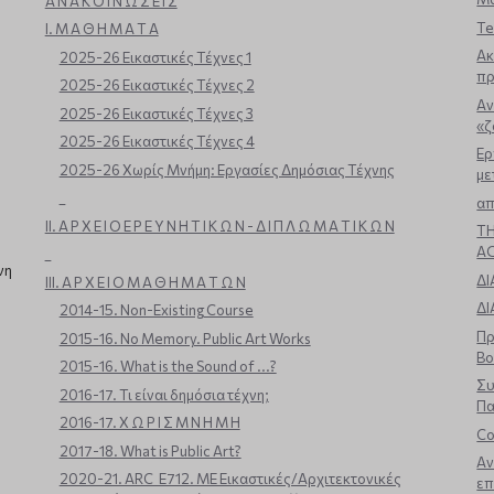
Α Ν Α Κ Ο Ι Ν Ω Σ Ε Ι Σ
Te
Ι. Μ Α Θ Η Μ Α Τ Α
Ακ
2025-26 Εικαστικές Τέχνες 1
πρ
2025-26 Εικαστικές Τέχνες 2
Aν
2025-26 Εικαστικές Τέχνες 3
«ζ
2025-26 Εικαστικές Τέχνες 4
Ερ
2025-26 Χωρίς Μνήμη: Εργασίες Δημόσιας Τέχνης
με
_
απ
ΙΙ. Α Ρ Χ Ε Ι Ο Ε Ρ Ε Υ Ν Η Τ Ι Κ Ω Ν - Δ Ι Π Λ Ω Μ Α Τ Ι Κ Ω Ν
TH
A
_
νη
ΔΙ
ΙΙΙ. Α Ρ Χ Ε Ι Ο Μ Α Θ Η Μ Α Τ Ω Ν
ΔΙ
2014-15. Non-Existing Course
Πρ
2015-16. No Memory. Public Art Works
Βο
2015-16. What is the Sound of ...?
Συ
2016-17. Τι είναι δημόσια τέχνη;
Πα
2016-17. Χ Ω Ρ Ι Σ Μ Ν Η Μ Η
Co
2017-18. What is Public Art?
Αν
2020-21. ARC_E712. ΜΕ Εικαστικές/Αρχιτεκτονικές
επ