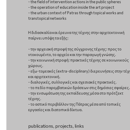
- the field of intervention actions in the public spheres
- the operation of education inside the art project
- the urban context of Patras through topical works and
transtopical networks
Η διδασκαλία και έρευνα της τέχνης στην αρχιτεκτονική
παίρνει υπόψη τα εξής:
- την αρχειακή στροφή της σύγχρονης τέχνης: προς το
ντοκουμέντο, το αρχείο και την παραγωγή γνώσης.
- την κοινωνική στροφή: πρακτικές τέχνης σε κοινωνικούς
χώρους.
- εξω-τομεακές (extra-disciplinary) διερευνήσεις στην τέχ
και αρχιτεκτονική.
- διαλογικές, συλλογικές και σχεσιακές πρακτικές.
- το πεδίο παρεμβατικών δράσεων στις δημόσιες σφαίρες.
- την ενσωμάτωση της εκπαίδευσης μέσα στο πρότζεκτ
τέχνης.
- το αστικό περιβάλλον της Πάτρας μέσα από τοπικές
εργασίες και διατοπικά δίκτυα.
publications, projects, links