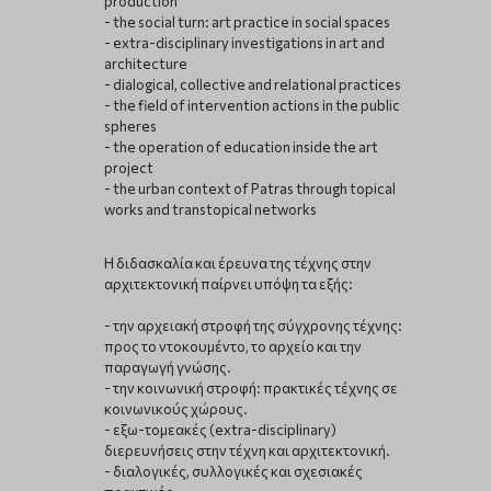
production
- the social turn: art practice in social spaces
- extra-disciplinary investigations in art and
architecture
- dialogical, collective and relational practices
- the field of intervention actions in the public
spheres
- the operation of education inside the art
project
- the urban context of Patras through topical
works and transtopical networks
Η διδασκαλία και έρευνα της τέχνης στην
αρχιτεκτονική παίρνει υπόψη τα εξής:
- την αρχειακή στροφή της σύγχρονης τέχνης:
προς το ντοκουμέντο, το αρχείο και την
παραγωγή γνώσης.
- την κοινωνική στροφή: πρακτικές τέχνης σε
κοινωνικούς χώρους.
- εξω-τομεακές (extra-disciplinary)
διερευνήσεις στην τέχνη και αρχιτεκτονική.
- διαλογικές, συλλογικές και σχεσιακές