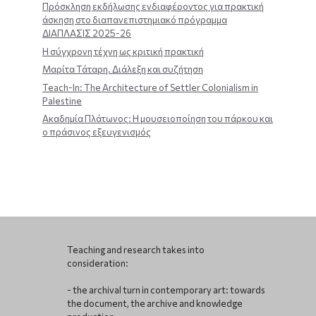
Πρόσκληση εκδήλωσης ενδιαφέροντος για πρακτική
άσκηση στο διαπανεπιστημιακό πρόγραμμα
ΔΙΑΠΛΑΣΙΣ 2025-26
Η σύγχρονη τέχνη ως κριτική πρακτική
Μαρίτα Τάταρη. Διάλεξη και συζήτηση
Teach-In: The Architecture of Settler Colonialism in
Palestine
Ακαδημία Πλάτωνος: Η μουσειοποίηση του πάρκου και
ο πράσινος εξευγενισμός
Teaching and research takes into
consideration:
- the archival turn in contemporary art: towards
the document, the archive and knowledge