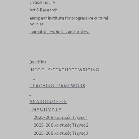
critical inquiry
Art & Research
european institute for progressive cultural
policies
journal of aesthetics and protest
.
.
(no title)
I N F O C U S : F E A T U R E D W R I T I N G
_
T E A C H I N G F R A M E W O R K
_
Α Ν Α Κ Ο Ι Ν Ω Σ Ε Ι Σ
Ι. Μ Α Θ Η Μ Α Τ Α
2025-26 Εικαστικές Τέχνες 1
2025-26 Εικαστικές Τέχνες 2
2025-26 Εικαστικές Τέχνες 3