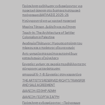
Πρόσκληση εκδήλωσης ενδιαφέροντος για
πρακτική άσκηση στο διαπανεπιστημιακό
πρόγραμμα ΔΙΑΠΛΑΣΙΣ 2025-26
Η σύγχρονη τέχνη ως κριτική πρακτική
Μαρίτα Τάταρη. Διάλεξη και συζήτηση
Teach-In: The Architecture of Settler
Colonialism in Palestine
Ακαδημία Πλάτωνος: Η μουσειοποίηση του
πάρκου και ο πράσινος εξευγενισμός
Aντι-μνημεία στα ερείπια αυτοσχέδιων
καταυλισμών «ζούγκλας»
Εργασίες μνήμης σε ακραία περιβάλλοντα της
σύγχρονης μετανάστευσης
απορρώξ 6-7-8: Εργασίες στην καραντίνα
THE ARTISTS’S RESERVED RIGHTS TRANSFER
AND SALE AGREEMENT
ΔΙΑΛΕΞΗ: ΕΣΘΗΡ ΛΕΜΗ
ΔΙΑΛΕΞΗ: ΓΕΩΡΓΙΑ ΣΑΓΡΗ
Πρόσκληση ενδιαφέροντος – Πρόγραμμα