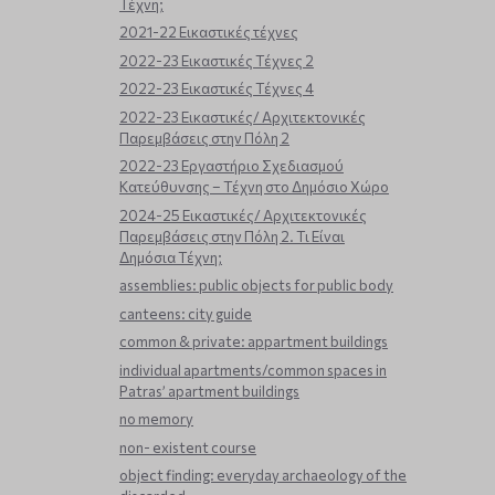
Τέχνη;
2021-22 Εικαστικές τέχνες
2022-23 Εικαστικές Τέχνες 2
2022-23 Εικαστικές Τέχνες 4
2022-23 Εικαστικές/ Αρχιτεκτονικές
Παρεμβάσεις στην Πόλη 2
2022-23 Εργαστήριο Σχεδιασμού
Κατεύθυνσης – Τέχνη στο Δημόσιο Χώρο
2024-25 Εικαστικές/ Αρχιτεκτονικές
Παρεμβάσεις στην Πόλη 2. Τι Είναι
Δημόσια Τέχνη;
assemblies: public objects for public body
canteens: city guide
common & private: appartment buildings
individual apartments/common spaces in
Patras’ apartment buildings
no memory
non- existent course
object finding: everyday archaeology of the