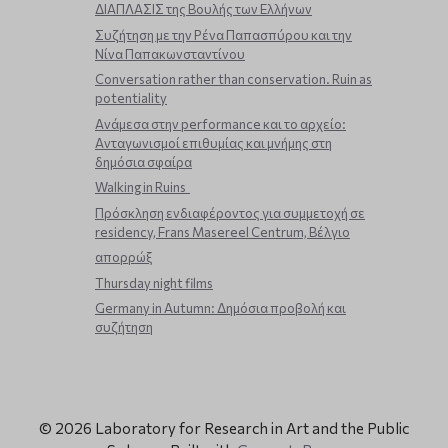
ΔΙΑΠΛΑΣΙΣ της Βουλής των Ελλήνων
Συζήτηση με την Ρένα Παπασπύρου και την
Νίνα Παπακωνσταντίνου
Conversation rather than conservation. Ruin as
potentiality
Ανάμεσα στην performance και το αρχείο:
Ανταγωνισμοί επιθυμίας και μνήμης στη
δημόσια σφαίρα
Walking in Ruins
Πρόσκληση ενδιαφέροντος για συμμετοχή σε
residency, Frans Masereel Centrum, Βέλγιο
απορρώξ
Thursday night films
Germany in Autumn: Δημόσια προβολή και
συζήτηση
© 2026 Laboratory for Research in Art and the Public