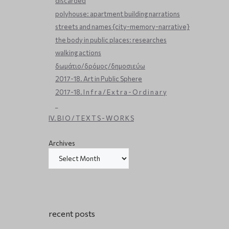
discarded
polyhouse: apartment building narrations
streets and names {city-memory-narrative}
the body in public places: researches
walking actions
δωμάτιο/δρόμος/δημοσιεύω
2017-18. Art in Public Sphere
2017-18. I n f r a / E x t r a - O r d i n a r y
_
IV. B I O / T E X T S - W O R K S
Archives
recent posts