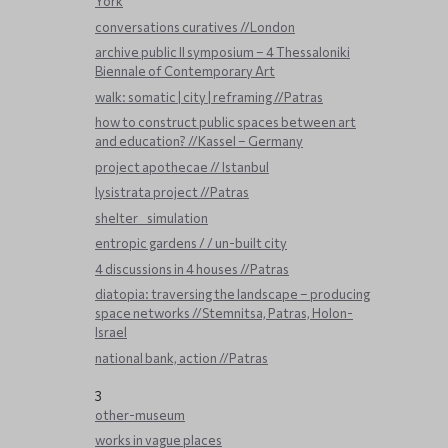
York
conversations curatives //London
archive public ΙΙ symposium – 4 Thessaloniki
Biennale of Contemporary Art
walk: somatic | city | reframing //Patras
how to construct public spaces between art
and education? //Kassel – Germany
project apothecae // Istanbul
lysistrata project //Patras
shelter _ simulation
entropic gardens / / un-built city
4 discussions in 4 houses //Patras
diatopia: traversing the landscape – producing
space networks //Stemnitsa, Patras, Holon-
Israel
national bank, action //Patras
3
other-museum
works in vague places