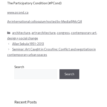
The Participatory Condition (#PCond)
www.pcond.ca
An international colloquium hosted by Media@McGill
Categories
architecture
,
art+architecture
,
congress
,
contemporary art
,
design + social change
Allan Sekula 1951-2013
Seminar: Art Caught in Crossfire: Conflict and negotiation in
contemporary urban spaces
Search
Search
Recent Posts