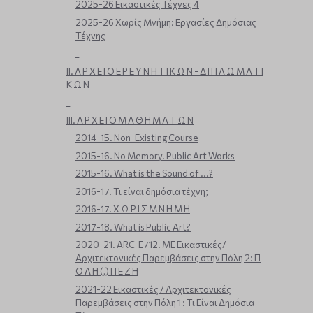
2025-26 Εικαστικές Τέχνες 4
2025-26 Χωρίς Μνήμη: Εργασίες Δημόσιας
Τέχνης
_
ΙΙ. Α Ρ Χ Ε Ι Ο Ε Ρ Ε Υ Ν Η Τ Ι Κ Ω Ν - Δ Ι Π Λ Ω Μ Α Τ Ι
Κ Ω Ν
_
ΙΙΙ. Α Ρ Χ Ε Ι Ο Μ Α Θ Η Μ Α Τ Ω Ν
2014-15. Non-Existing Course
2015-16. No Memory. Public Art Works
2015-16. What is the Sound of ...?
2016-17. Τι είναι δημόσια τέχνη;
2016-17. Χ Ω Ρ Ι Σ Μ Ν Η Μ Η
2017-18. What is Public Art?
2020-21. ARC_E712. ΜΕ Εικαστικές/
Αρχιτεκτονικές Παρεμβάσεις στην Πόλη 2: Π
Ο Λ Η (,) Π Ε Ζ Η
2021-22 Εικαστικές / Αρχιτεκτονικές
Παρεμβάσεις στην Πόλη 1 : Τι Είναι Δημόσια