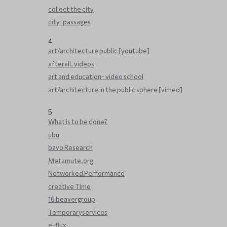
collect the city
city-passages
4
art/architecture public [youtube]
afterall. videos
art and education- video school
art/architecture in the public sphere [vimeo]
5
What is to be done?
ubu
bavo Research
Metamute.org
Networked Performance
creative Time
16 beavergroup
Temporaryservices
e-flux