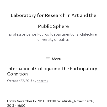
Skip
to
content
Laboratory for Research in Art and the
Public Sphere
professor panos kouros | department of architecture |
university of patras
Menu
International Colloquium: The Participatory
Condition
October 22, 2013
by
aporrox
Friday, November 15, 2013 – 09:00 to Saturday, November 16,
2013 – 19:00