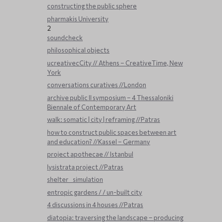
constructing the public sphere
pharmakis University
2
soundcheck
philosophical objects
ucreativecCity // Athens – CreativeTime, New
York
conversations curatives //London
archive public ΙΙ symposium – 4 Thessaloniki
Biennale of Contemporary Art
walk: somatic | city | reframing //Patras
how to construct public spaces between art
and education? //Kassel – Germany
project apothecae // Istanbul
lysistrata project //Patras
shelter _ simulation
entropic gardens / / un-built city
4 discussions in 4 houses //Patras
diatopia: traversing the landscape – producing