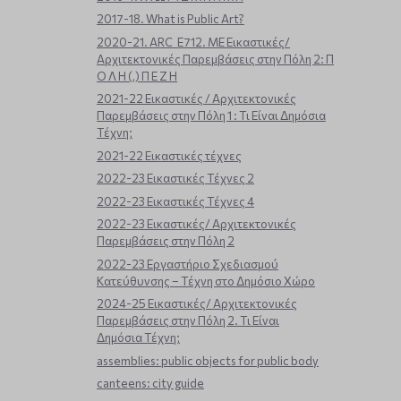
2017-18. What is Public Art?
2020-21. ARC_E712. ΜΕ Εικαστικές/
Αρχιτεκτονικές Παρεμβάσεις στην Πόλη 2: Π
Ο Λ Η (,) Π Ε Ζ Η
2021-22 Εικαστικές / Αρχιτεκτονικές
Παρεμβάσεις στην Πόλη 1 : Τι Είναι Δημόσια
Τέχνη;
2021-22 Εικαστικές τέχνες
2022-23 Εικαστικές Τέχνες 2
2022-23 Εικαστικές Τέχνες 4
2022-23 Εικαστικές/ Αρχιτεκτονικές
Παρεμβάσεις στην Πόλη 2
2022-23 Εργαστήριο Σχεδιασμού
Κατεύθυνσης – Τέχνη στο Δημόσιο Χώρο
2024-25 Εικαστικές/ Αρχιτεκτονικές
Παρεμβάσεις στην Πόλη 2. Τι Είναι
Δημόσια Τέχνη;
assemblies: public objects for public body
canteens: city guide