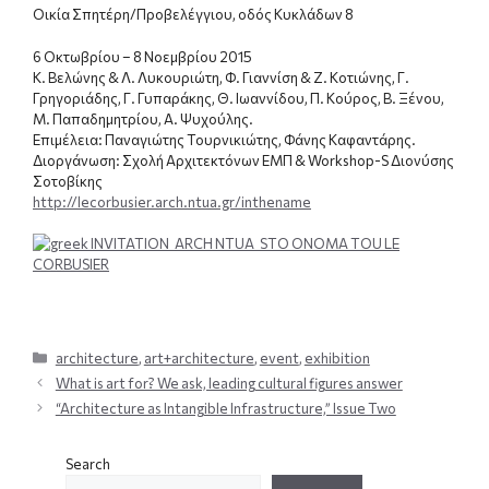
Οικία Σπητέρη/Προβελέγγιου, οδός Κυκλάδων 8
6 Οκτωβρίου – 8 Νοεμβρίου 2015
Κ. Βελώνης & Λ. Λυκουριώτη, Φ. Γιαννίση & Ζ. Κοτιώνης, Γ.
Γρηγοριάδης, Γ. Γυπαράκης, Θ. Ιωαννίδου, Π. Κούρος, Β. Ξένου,
Μ. Παπαδημητρίου, Α. Ψυχούλης.
Επιμέλεια: Παναγιώτης Τουρνικιώτης, Φάνης Καφαντάρης.
Διοργάνωση: Σχολή Αρχιτεκτόνων ΕΜΠ & Workshop-S Διονύσης
Σοτοβίκης
http://lecorbusier.arch.ntua.gr/inthename
Categories
architecture
,
art+architecture
,
event
,
exhibition
What is art for? We ask, leading cultural figures answer
“Architecture as Intangible Infrastructure,” Issue Two
Search