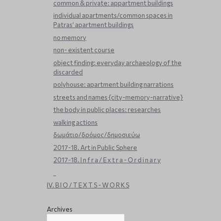
common & private: appartment buildings
individual apartments/common spaces in
Patras’ apartment buildings
no memory
non- existent course
object finding: everyday archaeology of the
discarded
polyhouse: apartment building narrations
streets and names {city-memory-narrative}
the body in public places: researches
walking actions
δωμάτιο/δρόμος/δημοσιεύω
2017-18. Art in Public Sphere
2017-18. I n f r a / E x t r a - O r d i n a r y
_
IV. B I O / T E X T S - W O R K S
Archives