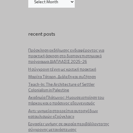
recent posts
Πρόσκληση εκδήλωσης ενδιαφέροντος για
πρακτική άσκηση στο διαπανεπιστημιακό
πρόγραμμα ΔΙΑΠΛΑΣΙΣ 2025-26
Η σύγχρονη τέχνη ως κριτική πρακτική
Μαρίτα Τάταρη. Διάλεξη και συζήτηση
Teach-In: The Architecture of Settler
Colonialism in Palestine
Ακαδημία Πλάτωνος: Η μουσειοποίηση του
πάρκου και ο πράσινος εξευγενισμός
Aντι-μνημεία στα ερείπια αυτοσχέδιων
καταυλισμών «ζούγκλας»
Εργασίες μνήμης σε ακραία περιβάλλοντα της
σύγχρονης μετανάστευσης