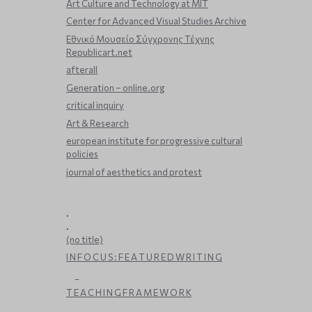
Art Culture and Technology at MIT
Center for Advanced Visual Studies Archive
Εθνικό Μουσείο Σύγχρονης Τέχνης
Republicart.net
afterall
Generation – online.org
critical inquiry
Art & Research
european institute for progressive cultural
policies
journal of aesthetics and protest
.
.
(no title)
I N F O C U S : F E A T U R E D W R I T I N G
_
T E A C H I N G F R A M E W O R K
_