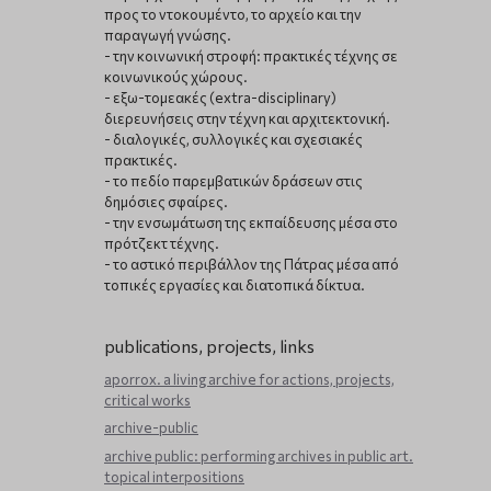
προς το ντοκουμέντο, το αρχείο και την
παραγωγή γνώσης.
- την κοινωνική στροφή: πρακτικές τέχνης σε
κοινωνικούς χώρους.
- εξω-τομεακές (extra-disciplinary)
διερευνήσεις στην τέχνη και αρχιτεκτονική.
- διαλογικές, συλλογικές και σχεσιακές
πρακτικές.
- το πεδίο παρεμβατικών δράσεων στις
δημόσιες σφαίρες.
- την ενσωμάτωση της εκπαίδευσης μέσα στο
πρότζεκτ τέχνης.
- το αστικό περιβάλλον της Πάτρας μέσα από
τοπικές εργασίες και διατοπικά δίκτυα.
publications, projects, links
aporrox. a living archive for actions, projects,
critical works
archive-public
archive public: performing archives in public art.
topical interpositions