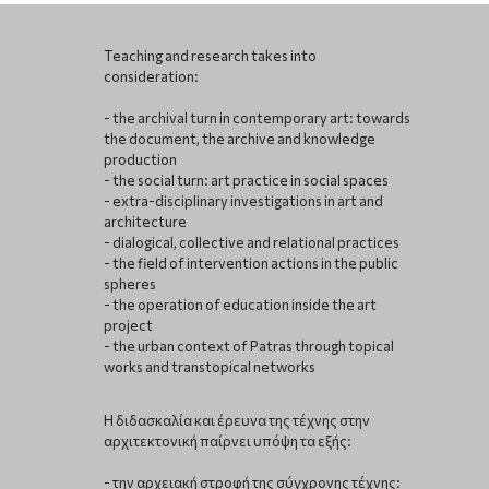
Teaching and research takes into
consideration:
- the archival turn in contemporary art: towards
the document, the archive and knowledge
production
- the social turn: art practice in social spaces
- extra-disciplinary investigations in art and
architecture
- dialogical, collective and relational practices
- the field of intervention actions in the public
spheres
- the operation of education inside the art
project
- the urban context of Patras through topical
works and transtopical networks
Η διδασκαλία και έρευνα της τέχνης στην
αρχιτεκτονική παίρνει υπόψη τα εξής:
- την αρχειακή στροφή της σύγχρονης τέχνης: