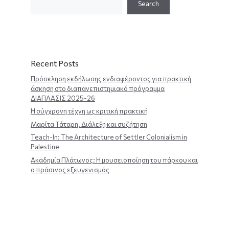
Search
Recent Posts
Πρόσκληση εκδήλωσης ενδιαφέροντος για πρακτική
άσκηση στο διαπανεπιστημιακό πρόγραμμα
ΔΙΑΠΛΑΣΙΣ 2025-26
Η σύγχρονη τέχνη ως κριτική πρακτική
Μαρίτα Τάταρη. Διάλεξη και συζήτηση
Teach-In: The Architecture of Settler Colonialism in
Palestine
Ακαδημία Πλάτωνος: Η μουσειοποίηση του πάρκου και
ο πράσινος εξευγενισμός