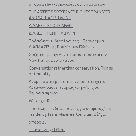
απορρώξ 6-7-8: Εργασίες στην καραντίνα
THE ARTISTS’S RESERVED RIGHTS TRANSFER
AND SALE AGREEMENT
ΔΙΑΛΕΞΗ: ΕΣΘΗΡ ΛΕΜΗ
ΔΙΑΛΕΞΗ: ΓΕΩΡΓΙΑ ΣΑΓΡΗ
Πρόσκληση ενδιαφέροντος – Πρόγραμμα
ΔΙΑΠΛΑΣΙΣ της Βουλής των Ελλήνων
Συζήτηση με την Ρένα Παπασπύρου και την
Νίνα Παπακωνσταντίνου
Conversation rather than conservation. Ruin as
potentiality
Ανάμεσα στην performance και το αρχείο:
Ανταγωνισμοί επιθυμίας και μνήμης στη
δημόσια σφαίρα
Walking in Ruins
Πρόσκληση ενδιαφέροντος για συμμετοχή σε
residency, Frans Masereel Centrum, Βέλγιο
απορρώξ
Thursday night films