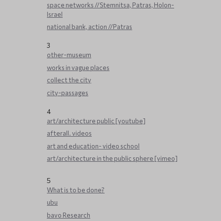
space networks //Stemnitsa, Patras, Holon-
Israel
national bank, action //Patras
3
other-museum
works in vague places
collect the city
city-passages
4
art/architecture public [youtube]
afterall. videos
art and education- video school
art/architecture in the public sphere [vimeo]
5
What is to be done?
ubu
bavo Research