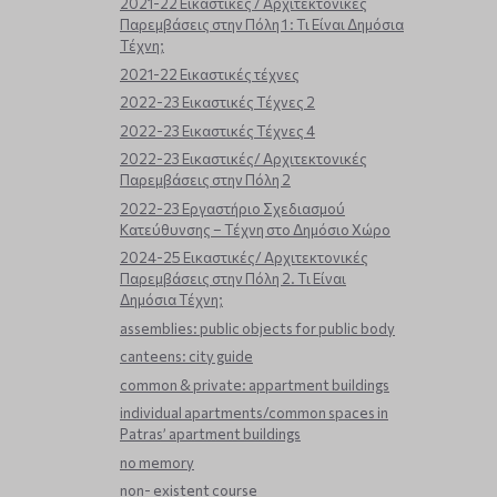
2021-22 Εικαστικές / Αρχιτεκτονικές
Παρεμβάσεις στην Πόλη 1 : Τι Είναι Δημόσια
Τέχνη;
2021-22 Εικαστικές τέχνες
2022-23 Εικαστικές Τέχνες 2
2022-23 Εικαστικές Τέχνες 4
2022-23 Εικαστικές/ Αρχιτεκτονικές
Παρεμβάσεις στην Πόλη 2
2022-23 Εργαστήριο Σχεδιασμού
Κατεύθυνσης – Τέχνη στο Δημόσιο Χώρο
2024-25 Εικαστικές/ Αρχιτεκτονικές
Παρεμβάσεις στην Πόλη 2. Τι Είναι
Δημόσια Τέχνη;
assemblies: public objects for public body
canteens: city guide
common & private: appartment buildings
individual apartments/common spaces in
Patras’ apartment buildings
no memory
non- existent course