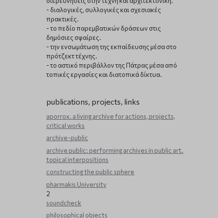
διερευνήσεις στην τέχνη και αρχιτεκτονική.
- διαλογικές, συλλογικές και σχεσιακές
πρακτικές.
- το πεδίο παρεμβατικών δράσεων στις
δημόσιες σφαίρες.
- την ενσωμάτωση της εκπαίδευσης μέσα στο
πρότζεκτ τέχνης.
- το αστικό περιβάλλον της Πάτρας μέσα από
τοπικές εργασίες και διατοπικά δίκτυα.
publications, projects, links
aporrox. a living archive for actions, projects,
critical works
archive-public
archive public: performing archives in public art.
topical interpositions
constructing the public sphere
pharmakis University
2
soundcheck
philosophical objects