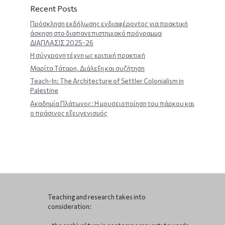
Recent Posts
Πρόσκληση εκδήλωσης ενδιαφέροντος για πρακτική
άσκηση στο διαπανεπιστημιακό πρόγραμμα
ΔΙΑΠΛΑΣΙΣ 2025-26
Η σύγχρονη τέχνη ως κριτική πρακτική
Μαρίτα Τάταρη. Διάλεξη και συζήτηση
Teach-In: The Architecture of Settler Colonialism in
Palestine
Ακαδημία Πλάτωνος: Η μουσειοποίηση του πάρκου και
ο πράσινος εξευγενισμός
Teaching and research takes into
consideration: