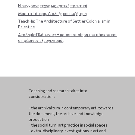
Η σύγχρονη τέχνη ως κριτική πρακτική
Μαρίτα Τάταρη. Διάλεξη και συζήτηση
Teach-In: The Architecture of Settler Colonialism in
Palestine
Ακαδημία Πλάτωνος: Η μουσειοποίηση του πάρκου και
ο πράσινος εξευγενισμός
Teaching and research takes into
consideration:
- the archival turn in contemporary art: towards
the document, the archive and knowledge
production
- the social turn: art practice in social spaces
- extra-disciplinary investigations in art and