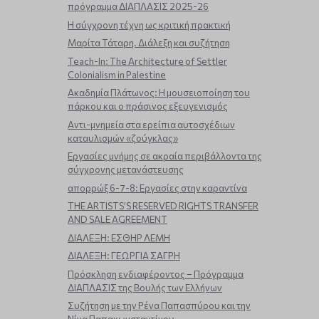
πρόγραμμα ΔΙΑΠΛΑΣΙΣ 2025-26
Η σύγχρονη τέχνη ως κριτική πρακτική
Μαρίτα Τάταρη. Διάλεξη και συζήτηση
Teach-In: The Architecture of Settler
Colonialism in Palestine
Ακαδημία Πλάτωνος: Η μουσειοποίηση του
πάρκου και ο πράσινος εξευγενισμός
Aντι-μνημεία στα ερείπια αυτοσχέδιων
καταυλισμών «ζούγκλας»
Εργασίες μνήμης σε ακραία περιβάλλοντα της
σύγχρονης μετανάστευσης
απορρώξ 6-7-8: Εργασίες στην καραντίνα
THE ARTISTS’S RESERVED RIGHTS TRANSFER
AND SALE AGREEMENT
ΔΙΑΛΕΞΗ: ΕΣΘΗΡ ΛΕΜΗ
ΔΙΑΛΕΞΗ: ΓΕΩΡΓΙΑ ΣΑΓΡΗ
Πρόσκληση ενδιαφέροντος – Πρόγραμμα
ΔΙΑΠΛΑΣΙΣ της Βουλής των Ελλήνων
Συζήτηση με την Ρένα Παπασπύρου και την