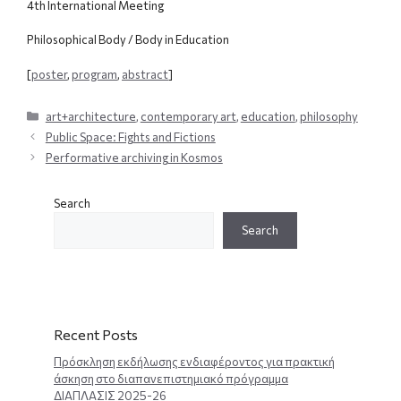
4th International Meeting
Philosophical Body / Body in Education
[
poster
,
program
,
abstract
]
Categories
art+architecture
,
contemporary art
,
education
,
philosophy
Public Space: Fights and Fictions
Performative archiving in Kosmos
Search
Search
Recent Posts
Πρόσκληση εκδήλωσης ενδιαφέροντος για πρακτική
άσκηση στο διαπανεπιστημιακό πρόγραμμα
ΔΙΑΠΛΑΣΙΣ 2025-26