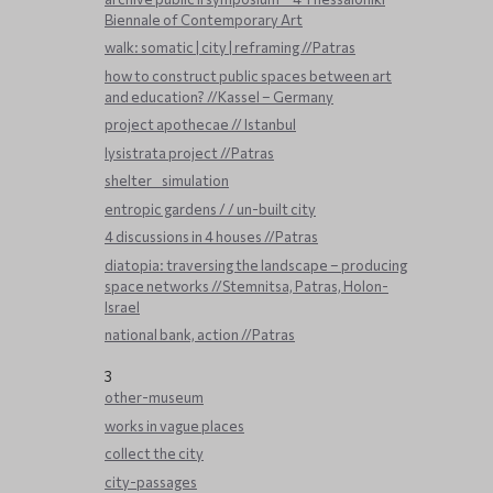
Biennale of Contemporary Art
walk: somatic | city | reframing //Patras
how to construct public spaces between art
and education? //Kassel – Germany
project apothecae // Istanbul
lysistrata project //Patras
shelter _ simulation
entropic gardens / / un-built city
4 discussions in 4 houses //Patras
diatopia: traversing the landscape – producing
space networks //Stemnitsa, Patras, Holon-
Israel
national bank, action //Patras
3
other-museum
works in vague places
collect the city
city-passages