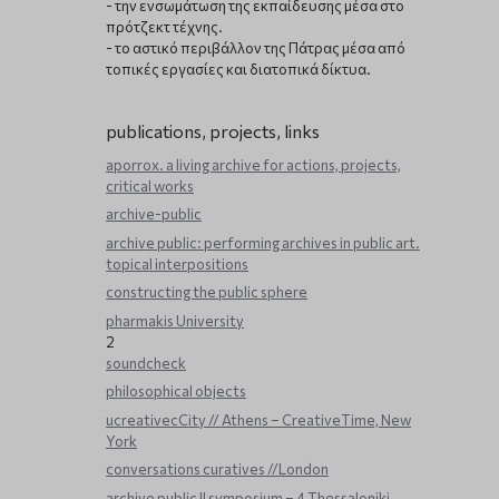
- την ενσωμάτωση της εκπαίδευσης μέσα στο
πρότζεκτ τέχνης.
- το αστικό περιβάλλον της Πάτρας μέσα από
τοπικές εργασίες και διατοπικά δίκτυα.
publications, projects, links
aporrox. a living archive for actions, projects,
critical works
archive-public
archive public: performing archives in public art.
topical interpositions
constructing the public sphere
pharmakis University
2
soundcheck
philosophical objects
ucreativecCity // Athens – CreativeTime, New
York
conversations curatives //London
archive public ΙΙ symposium – 4 Thessaloniki