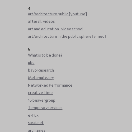
4
art/architecture public [youtube]
afterall. videos
art and education- video school
art/architecture in the public sphere [vimeo]
5
What is to be done?
ubu
bavo Research
Metamute.org
Networked Performance
creative Time
16 beavergroup
Temporaryservices
e-flux
sarai.net
archizines