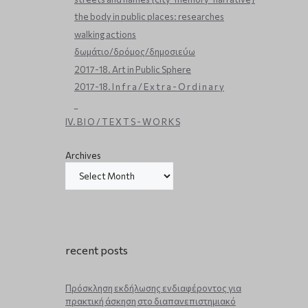
the body in public places: researches
walking actions
δωμάτιο/δρόμος/δημοσιεύω
2017-18. Art in Public Sphere
2017-18. I n f r a / E x t r a - O r d i n a r y
_
IV. B I O / T E X T S - W O R K S
Archives
recent posts
Πρόσκληση εκδήλωσης ενδιαφέροντος για
πρακτική άσκηση στο διαπανεπιστημιακό