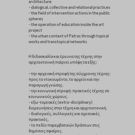
architecture
- dialogical, collective and relational practices
- the field of intervention actions in the public
spheres
- the operation of education inside the art
project
- the urban context of Patras through topical
works and transtopical networks
Η διδασκαλία και έρευνα της τέχνης στην
αρχιτεκτονική παίρνει υπόψη τα εξής:
- την αρχειακή στροφή της σύγχρονης τέχνης:
προς το ντοκουμέντο, το αρχείο και την
παραγωγή γνώσης.
- την κοινωνική στροφή: πρακτικές τέχνης σε
κοινωνικούς χώρους.
- εξω-τομεακές (extra-disciplinary)
διερευνήσεις στην τέχνη και αρχιτεκτονική.
- διαλογικές, συλλογικές και σχεσιακές
πρακτικές.
- το πεδίο παρεμβατικών δράσεων στις
δημόσιες σφαίρες.