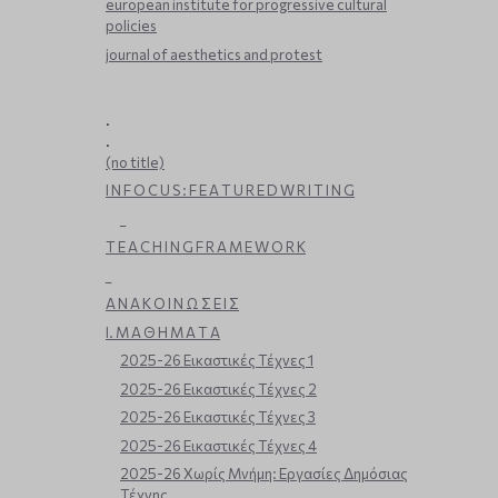
european institute for progressive cultural
policies
journal of aesthetics and protest
.
.
(no title)
I N F O C U S : F E A T U R E D W R I T I N G
_
T E A C H I N G F R A M E W O R K
_
Α Ν Α Κ Ο Ι Ν Ω Σ Ε Ι Σ
Ι. Μ Α Θ Η Μ Α Τ Α
2025-26 Εικαστικές Τέχνες 1
2025-26 Εικαστικές Τέχνες 2
2025-26 Εικαστικές Τέχνες 3
2025-26 Εικαστικές Τέχνες 4
2025-26 Χωρίς Μνήμη: Εργασίες Δημόσιας
Τέχνης