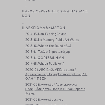
_
ΙΙ. Α Ρ Χ Ε Ι Ο Ε Ρ Ε Υ Ν Η Τ Ι Κ Ω Ν - Δ Ι Π Λ Ω Μ Α Τ Ι
Κ Ω Ν
_
ΙΙΙ. Α Ρ Χ Ε Ι Ο Μ Α Θ Η Μ Α Τ Ω Ν
2014-15. Non-Existing Course
2015-16. No Memory. Public Art Works
2015-16. What is the Sound of ...?
2016-17. Τι είναι δημόσια τέχνη;
2016-17. Χ Ω Ρ Ι Σ Μ Ν Η Μ Η
2017-18. What is Public Art?
2020-21. ARC_E712. ΜΕ Εικαστικές/
Αρχιτεκτονικές Παρεμβάσεις στην Πόλη 2: Π
Ο Λ Η (,) Π Ε Ζ Η
2021-22 Εικαστικές / Αρχιτεκτονικές
Παρεμβάσεις στην Πόλη 1 : Τι Είναι Δημόσια
Τέχνη;
2021-22 Εικαστικές τέχνες