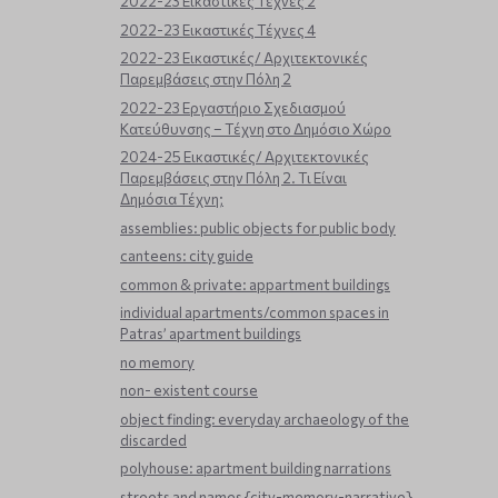
2022-23 Εικαστικές Τέχνες 2
2022-23 Εικαστικές Τέχνες 4
2022-23 Εικαστικές/ Αρχιτεκτονικές
Παρεμβάσεις στην Πόλη 2
2022-23 Εργαστήριο Σχεδιασμού
Κατεύθυνσης – Τέχνη στο Δημόσιο Χώρο
2024-25 Εικαστικές/ Αρχιτεκτονικές
Παρεμβάσεις στην Πόλη 2. Τι Είναι
Δημόσια Τέχνη;
assemblies: public objects for public body
canteens: city guide
common & private: appartment buildings
individual apartments/common spaces in
Patras’ apartment buildings
no memory
non- existent course
object finding: everyday archaeology of the
discarded
polyhouse: apartment building narrations
streets and names {city-memory-narrative}