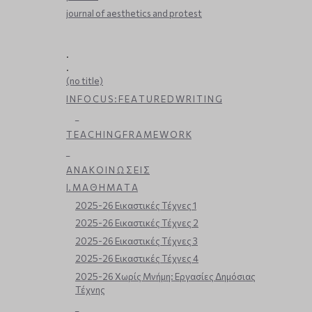
journal of aesthetics and protest
.
.
(no title)
I N F O C U S : F E A T U R E D W R I T I N G
_
T E A C H I N G F R A M E W O R K
_
Α Ν Α Κ Ο Ι Ν Ω Σ Ε Ι Σ
Ι. Μ Α Θ Η Μ Α Τ Α
2025-26 Εικαστικές Τέχνες 1
2025-26 Εικαστικές Τέχνες 2
2025-26 Εικαστικές Τέχνες 3
2025-26 Εικαστικές Τέχνες 4
2025-26 Χωρίς Μνήμη: Εργασίες Δημόσιας
Τέχνης
_