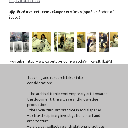
κείμενα στο eclass
υβριδικό αντικείμενο: κέλυφος για ύπνο
(ομαδική δράση α΄
έτους)
[youtube=http://www.youtube.com/watch?v=-kwgJtrJbzM]
Teaching and research takes into
consideration:
- the archival turn in contemporary art: towards
the document, the archive and knowledge
production
- the social turn: art practice in social spaces
- extra-disciplinary investigations in art and
architecture
- dialogical, collective and relational practices