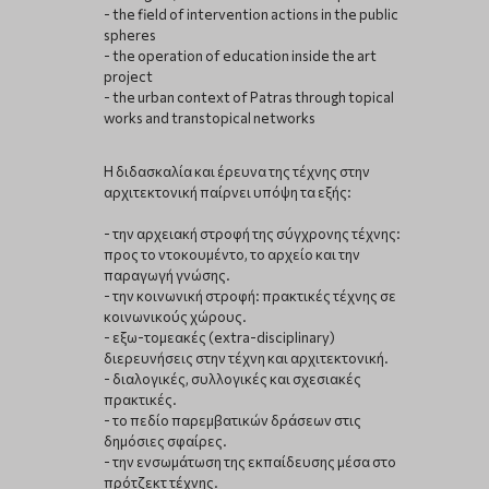
- the field of intervention actions in the public
spheres
- the operation of education inside the art
project
- the urban context of Patras through topical
works and transtopical networks
Η διδασκαλία και έρευνα της τέχνης στην
αρχιτεκτονική παίρνει υπόψη τα εξής:
- την αρχειακή στροφή της σύγχρονης τέχνης:
προς το ντοκουμέντο, το αρχείο και την
παραγωγή γνώσης.
- την κοινωνική στροφή: πρακτικές τέχνης σε
κοινωνικούς χώρους.
- εξω-τομεακές (extra-disciplinary)
διερευνήσεις στην τέχνη και αρχιτεκτονική.
- διαλογικές, συλλογικές και σχεσιακές
πρακτικές.
- το πεδίο παρεμβατικών δράσεων στις
δημόσιες σφαίρες.
- την ενσωμάτωση της εκπαίδευσης μέσα στο
πρότζεκτ τέχνης.