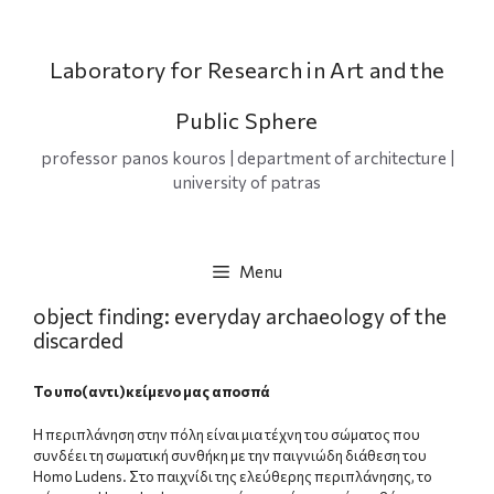
Skip
to
content
Laboratory for Research in Art and the
Public Sphere
professor panos kouros | department of architecture |
university of patras
Menu
object finding: everyday archaeology of the
discarded
Το υπο(αντι)κείμενο μας αποσπά
Η περιπλάνηση στην πόλη είναι μια τέχνη του σώματος που
συνδέει τη σωματική συνθήκη με την παιγνιώδη διάθεση του
Homo Ludens. Στο παιχνίδι της ελεύθερης περιπλάνησης, το