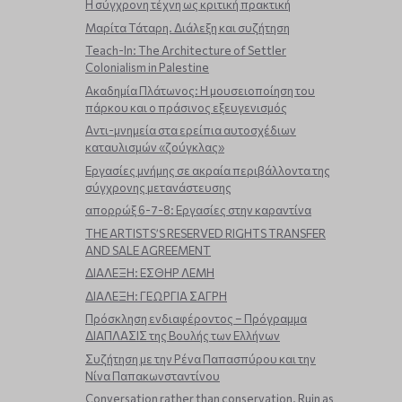
Η σύγχρονη τέχνη ως κριτική πρακτική
Μαρίτα Τάταρη. Διάλεξη και συζήτηση
Teach-In: The Architecture of Settler
Colonialism in Palestine
Ακαδημία Πλάτωνος: Η μουσειοποίηση του
πάρκου και ο πράσινος εξευγενισμός
Aντι-μνημεία στα ερείπια αυτοσχέδιων
καταυλισμών «ζούγκλας»
Εργασίες μνήμης σε ακραία περιβάλλοντα της
σύγχρονης μετανάστευσης
απορρώξ 6-7-8: Εργασίες στην καραντίνα
THE ARTISTS’S RESERVED RIGHTS TRANSFER
AND SALE AGREEMENT
ΔΙΑΛΕΞΗ: ΕΣΘΗΡ ΛΕΜΗ
ΔΙΑΛΕΞΗ: ΓΕΩΡΓΙΑ ΣΑΓΡΗ
Πρόσκληση ενδιαφέροντος – Πρόγραμμα
ΔΙΑΠΛΑΣΙΣ της Βουλής των Ελλήνων
Συζήτηση με την Ρένα Παπασπύρου και την
Νίνα Παπακωνσταντίνου
Conversation rather than conservation. Ruin as