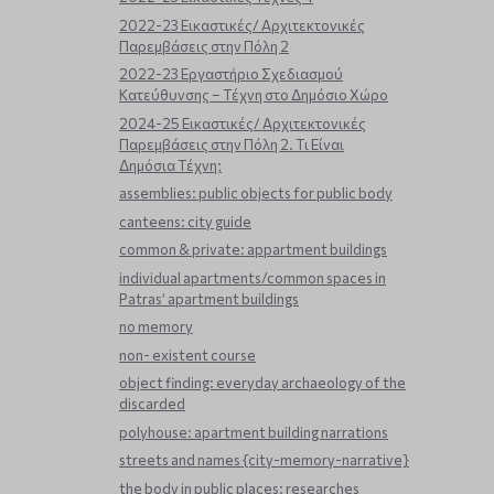
2022-23 Εικαστικές/ Αρχιτεκτονικές
Παρεμβάσεις στην Πόλη 2
2022-23 Εργαστήριο Σχεδιασμού
Κατεύθυνσης – Τέχνη στο Δημόσιο Χώρο
2024-25 Εικαστικές/ Αρχιτεκτονικές
Παρεμβάσεις στην Πόλη 2. Τι Είναι
Δημόσια Τέχνη;
assemblies: public objects for public body
canteens: city guide
common & private: appartment buildings
individual apartments/common spaces in
Patras’ apartment buildings
no memory
non- existent course
object finding: everyday archaeology of the
discarded
polyhouse: apartment building narrations
streets and names {city-memory-narrative}
the body in public places: researches