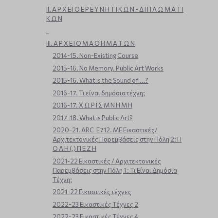
ΙΙ. Α Ρ Χ Ε Ι Ο Ε Ρ Ε Υ Ν Η Τ Ι Κ Ω Ν - Δ Ι Π Λ Ω Μ Α Τ Ι
Κ Ω Ν
_
ΙΙΙ. Α Ρ Χ Ε Ι Ο Μ Α Θ Η Μ Α Τ Ω Ν
2014-15. Non-Existing Course
2015-16. No Memory. Public Art Works
2015-16. What is the Sound of ...?
2016-17. Τι είναι δημόσια τέχνη;
2016-17. Χ Ω Ρ Ι Σ Μ Ν Η Μ Η
2017-18. What is Public Art?
2020-21. ARC_E712. ΜΕ Εικαστικές/
Αρχιτεκτονικές Παρεμβάσεις στην Πόλη 2: Π
Ο Λ Η (,) Π Ε Ζ Η
2021-22 Εικαστικές / Αρχιτεκτονικές
Παρεμβάσεις στην Πόλη 1 : Τι Είναι Δημόσια
Τέχνη;
2021-22 Εικαστικές τέχνες
2022-23 Εικαστικές Τέχνες 2
2022-23 Εικαστικές Τέχνες 4