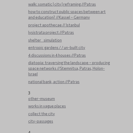
walk: somatic | city | reframing //Patras
how to construct public spaces between art
and education? //Kassel – Germany
project apothecae // Istanbul
lysistrata project //Patras
shelter _ simulation
entropic gardens / / un-built city
4 discussions in 4 houses //Patras
diatopia: traversing the landscape – producing
space networks //Stemnitsa, Patras, Holon-
Israel
national bank, action //Patras
3
other-museum
works in vague places
collect the city
city-passages
4