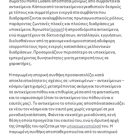
σώμα του Homo Ludens αποσπάται μονίμως από συμβάντα και
αντικείμενα. Κάποια από τα αντικείμενα εγκαθιστούν δεσμούς
με τόπους και συμμετέχουν ενεργά στα συμβάντα που
διαδραματίζονται αναλαμβάνοντας πρωταγωνιστικούς ρόλους,
παράγοντας ζωντανές πλοκές και πλούσιες διαδράσεις με
υποκείμενα. Άγνωστα (
ασαφή
) ή απροσδιόριστα αντικείμενα,
ενώ συμμετέχουν σε δίκτυα σχέσεων, ανταλλαγών, εγγυήσεων,
διολισθαίνουν από τη φαινομενικά ομοιοστατική αδιάφορη
ισορροπία τους προς ενεργές καταστάσεις μελλοντικών
διαδράσεων. Προσομοιάζουν περισσότερο σε υποκείμενα,
εμπεριέχοντας δυνητικότητες για τη μετατροπή τους σε
χαρακτήρες.
Η παγιωμένη ιστορική συνθήκη προσανατολίζει κατά
αποκλειστικότητα τις σχέσεις σε: υποκειμένων – αντικείμενων –
κόσμου (φετιχισμός), μετατρέποντας ακόμη και τα υποκείμενα
σε αντικείμενα πόθου και επιθυμίας μέσα από τη φαντασίωση
και το ναρκισσισμό (όταν το αντικείμενο του πόθου είναι ο
εαυτός μας). Το αντικείμενο το οποίο μας αποσπά κατασκευάζει
εκ νέου τον κόσμο και τον εαυτό μας χωρίς να ηρεμεί σε μια
μοναδική κατάσταση. Φαίνεται να κατέχει μια αδύνατη, κενή
θέση η οποία προηγείται του εαυτού του, ενώ η ιδρυτική αρχή
της ύπαρξής του ορίζεται με την
υποκειμενοποίησή
του. Η
παγιωμένη συνθήκη αποσταθεροποιείται από το ανιστορικό