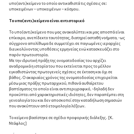
υπο(αντι)κείμενο το οποίο αντικαθιστά τις σχέσεις σε:
υποκειμένων – υποκειμένων – κόσμου.
Το υπο(αντι)κείμενο είναι αντιστορικό
Το υπο(αντι)κείμενο που μας ανακαλύπτει και μας αποσπά είναι
επίκαιρο, ανεπίδεκτο ταυτότητας, διατηρεί ασταθή νοήματα, -ως
σύγχρονο απολίθωμα δε συμμετέχει σε παγιωμένες ιεραρχίες
διευκολύνοντας υποθέσεις ερμηνείας ενώ κατασκευάζει στο
παρόν πρωτοιστορία.
Με την ιδρυτική πράξη της ονοματοδοσίας του αρχίζει
αναδρομικά η ιστορία του που εκτείνεται προς το μέλλον
εγκαθιστώντας πρωτογενείς σχέσεις σε έκταση και όχι σε
βάθος. Ο ακαριαίος χρόνος της ονοματοδοσίας επιχειρείται
μέσω μιας πράξης πρωταρχικού, πιθανά αυθαίρετου
βαπτίσματος το οποίο είναι αντιπεριγραφικό, -δηλαδή δεν
προκύπτει από χαρακτηριστικές ιδιότητες, δεν παραπέμπει στη
γενεαλογία του και δεν αποσκοπεί στην καταδήλωση σημασιών
που ανακύπτουν από ετοιμολογία λέξεων.
Το κείμενο βασίστηκε σε σχέδιο προφορικής διάλεξης. [Κ.
Ντάφλος]