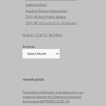
walking actions
δωμάτιο/δρόμος/δημοσιεύω
2017-18. Art in Public Sphere
2017-18. I n f r a / E x t r a - O r d i n a r y
_
IV. B I O / T E X T S - W O R K S
Archives
recent posts
Πρόσκληση εκδήλωσης ενδιαφέροντος για
πρακτική άσκηση στο διαπανεπιστημιακό
πρόγραμμα ΔΙΑΠΛΑΣΙΣ 2025-26