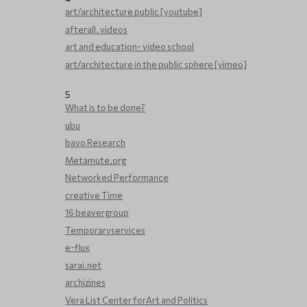
art/architecture public [youtube]
afterall. videos
art and education- video school
art/architecture in the public sphere [vimeo]
5
What is to be done?
ubu
bavo Research
Metamute.org
Networked Performance
creative Time
16 beavergroup
Temporaryservices
e-flux
sarai.net
archizines
Vera List Center forArt and Politics