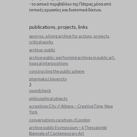
- το αστικό περιβάλλον της Πάτρας μέσα από
τοπικές εργασίες και διατοπικά δίκτυα.
publications, projects, links
aporrox. a living archive for actions, projects,
critical works
archive-public
archive public: performing archives in public art.
topical interpositions
constructing the public sphere
pharmakis University
2
soundcheck
philosophical objects
ucreativecCity // Athens – CreativeTime, New
York
conversations curatives //London
archive public ΙΙ symposium – 4 Thessaloniki
Biennale of Contemporary Art