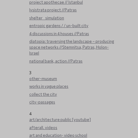
project apothecae // Istanbul
lysistrata project //Patras
shelter _ simulation
entropic gardens / / un-built city
4 discussions in 4 houses //Patras
diatopia: traversing the landscape – producing
space networks //Stemnitsa, Patras, Holon-
Israel
national bank, action //Patras
3
other-museum
works in vague places
collect the city
city-passages
4
art/architecture public [youtube]
afterall. videos
art and education- video school