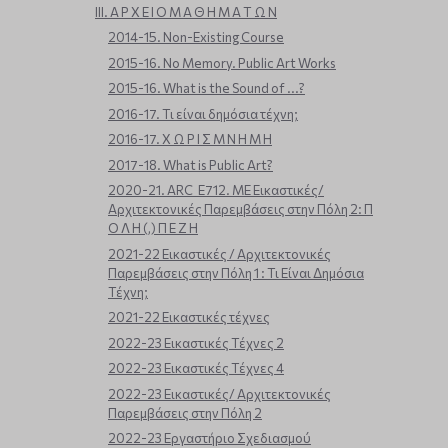
ΙΙΙ. Α Ρ Χ Ε Ι Ο Μ Α Θ Η Μ Α Τ Ω Ν
2014-15. Non-Existing Course
2015-16. No Memory. Public Art Works
2015-16. What is the Sound of ...?
2016-17. Τι είναι δημόσια τέχνη;
2016-17. Χ Ω Ρ Ι Σ Μ Ν Η Μ Η
2017-18. What is Public Art?
2020-21. ARC_E712. ΜΕ Εικαστικές/
Αρχιτεκτονικές Παρεμβάσεις στην Πόλη 2: Π
Ο Λ Η (,) Π Ε Ζ Η
2021-22 Εικαστικές / Αρχιτεκτονικές
Παρεμβάσεις στην Πόλη 1 : Τι Είναι Δημόσια
Τέχνη;
2021-22 Εικαστικές τέχνες
2022-23 Εικαστικές Τέχνες 2
2022-23 Εικαστικές Τέχνες 4
2022-23 Εικαστικές/ Αρχιτεκτονικές
Παρεμβάσεις στην Πόλη 2
2022-23 Εργαστήριο Σχεδιασμού