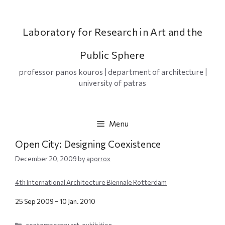
Skip
to
content
Laboratory for Research in Art and the
Public Sphere
professor panos kouros | department of architecture |
university of patras
Menu
Open City: Designing Coexistence
December 20, 2009
by
aporrox
4th International Architecture Biennale Rotterdam
25 Sep 2009 – 10 Jan. 2010
Categories