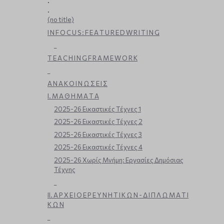
.
.
(no title)
I N F O C U S : F E A T U R E D W R I T I N G
_
T E A C H I N G F R A M E W O R K
_
Α Ν Α Κ Ο Ι Ν Ω Σ Ε Ι Σ
Ι. Μ Α Θ Η Μ Α Τ Α
2025-26 Εικαστικές Τέχνες 1
2025-26 Εικαστικές Τέχνες 2
2025-26 Εικαστικές Τέχνες 3
2025-26 Εικαστικές Τέχνες 4
2025-26 Χωρίς Μνήμη: Εργασίες Δημόσιας
Τέχνης
_
ΙΙ. Α Ρ Χ Ε Ι Ο Ε Ρ Ε Υ Ν Η Τ Ι Κ Ω Ν - Δ Ι Π Λ Ω Μ Α Τ Ι
Κ Ω Ν
_