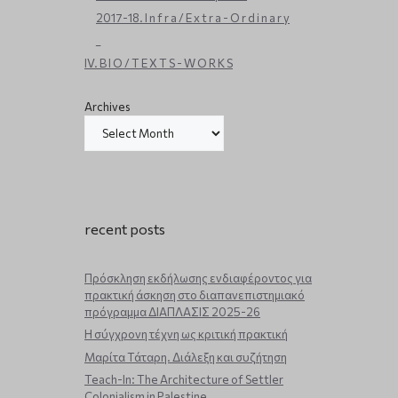
2017-18. I n f r a / E x t r a - O r d i n a r y
_
IV. B I O / T E X T S - W O R K S
Archives
recent posts
Πρόσκληση εκδήλωσης ενδιαφέροντος για
πρακτική άσκηση στο διαπανεπιστημιακό
πρόγραμμα ΔΙΑΠΛΑΣΙΣ 2025-26
Η σύγχρονη τέχνη ως κριτική πρακτική
Μαρίτα Τάταρη. Διάλεξη και συζήτηση
Teach-In: The Architecture of Settler
Colonialism in Palestine