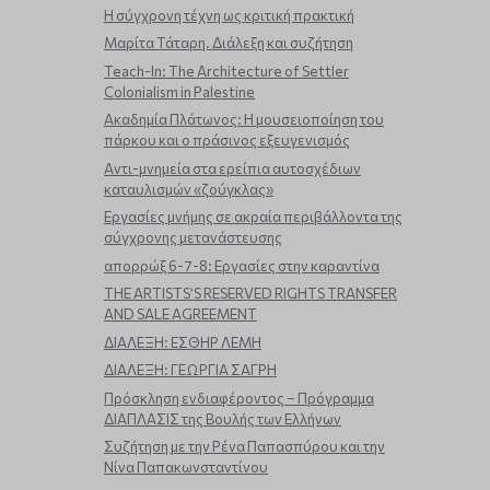
Η σύγχρονη τέχνη ως κριτική πρακτική
Μαρίτα Τάταρη. Διάλεξη και συζήτηση
Teach-In: The Architecture of Settler
Colonialism in Palestine
Ακαδημία Πλάτωνος: Η μουσειοποίηση του
πάρκου και ο πράσινος εξευγενισμός
Aντι-μνημεία στα ερείπια αυτοσχέδιων
καταυλισμών «ζούγκλας»
Εργασίες μνήμης σε ακραία περιβάλλοντα της
σύγχρονης μετανάστευσης
απορρώξ 6-7-8: Εργασίες στην καραντίνα
THE ARTISTS’S RESERVED RIGHTS TRANSFER
AND SALE AGREEMENT
ΔΙΑΛΕΞΗ: ΕΣΘΗΡ ΛΕΜΗ
ΔΙΑΛΕΞΗ: ΓΕΩΡΓΙΑ ΣΑΓΡΗ
Πρόσκληση ενδιαφέροντος – Πρόγραμμα
ΔΙΑΠΛΑΣΙΣ της Βουλής των Ελλήνων
Συζήτηση με την Ρένα Παπασπύρου και την
Νίνα Παπακωνσταντίνου