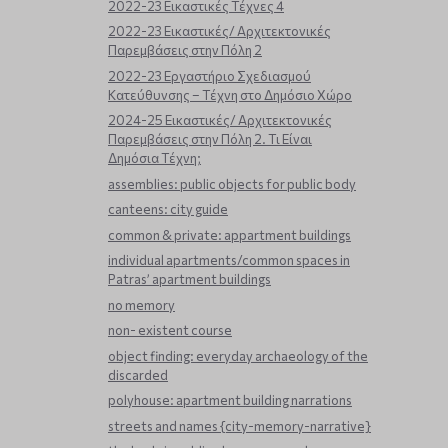
2022-23 Εικαστικές Τέχνες 4
2022-23 Εικαστικές/ Αρχιτεκτονικές
Παρεμβάσεις στην Πόλη 2
2022-23 Εργαστήριο Σχεδιασμού
Κατεύθυνσης – Τέχνη στο Δημόσιο Χώρο
2024-25 Εικαστικές/ Αρχιτεκτονικές
Παρεμβάσεις στην Πόλη 2. Τι Είναι
Δημόσια Τέχνη;
assemblies: public objects for public body
canteens: city guide
common & private: appartment buildings
individual apartments/common spaces in
Patras’ apartment buildings
no memory
non- existent course
object finding: everyday archaeology of the
discarded
polyhouse: apartment building narrations
streets and names {city-memory-narrative}