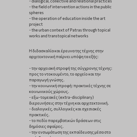
- dialogical, collective and relational practices
- the field of intervention actions in the public
spheres
- the operation of education inside the art
project
- the urban context of Patras through topical
works and transtopical networks
Η διδασκαλία και έρευνα της τέχνης στην
αρχιτεκτονική παίρνει υπόψη τα εξής:
- την αρχειακή στροφή της σύγχρονης τέχνης:
προς το ντοκουμέντο, το αρχείο και την
παραγωγή γνώσης.
- την κοινωνική στροφή: πρακτικές τέχνης σε
κοινωνικούς χώρους.
- εξω-τομεακές (extra-disciplinary)
διερευνήσεις στην τέχνη και αρχιτεκτονική.
- διαλογικές, συλλογικές και σχεσιακές
πρακτικές.
- το πεδίο παρεμβατικών δράσεων στις
δημόσιες σφαίρες.
- την ενσωμάτωση της εκπαίδευσης μέσα στο