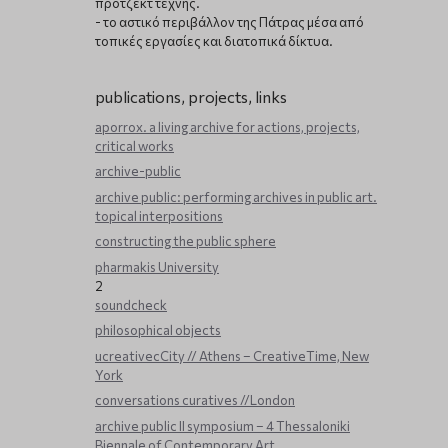
πρότζεκτ τέχνης.
- το αστικό περιβάλλον της Πάτρας μέσα από
τοπικές εργασίες και διατοπικά δίκτυα.
publications, projects, links
aporrox. a living archive for actions, projects,
critical works
archive-public
archive public: performing archives in public art.
topical interpositions
constructing the public sphere
pharmakis University
2
soundcheck
philosophical objects
ucreativecCity // Athens – CreativeTime, New
York
conversations curatives //London
archive public ΙΙ symposium – 4 Thessaloniki
Biennale of Contemporary Art