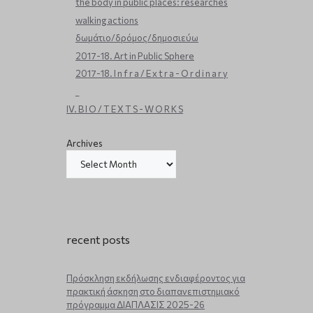
the body in public places: researches
walking actions
δωμάτιο/δρόμος/δημοσιεύω
2017-18. Art in Public Sphere
2017-18. I n f r a / E x t r a - O r d i n a r y
_
IV. B I O / T E X T S - W O R K S
Archives
recent posts
Πρόσκληση εκδήλωσης ενδιαφέροντος για
πρακτική άσκηση στο διαπανεπιστημιακό
πρόγραμμα ΔΙΑΠΛΑΣΙΣ 2025-26