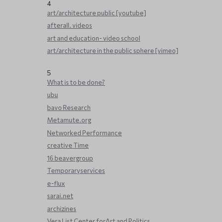
4
art/architecture public [youtube]
afterall. videos
art and education- video school
art/architecture in the public sphere [vimeo]
5
What is to be done?
ubu
bavo Research
Metamute.org
Networked Performance
creative Time
16 beavergroup
Temporaryservices
e-flux
sarai.net
archizines
Vera List Center forArt and Politics