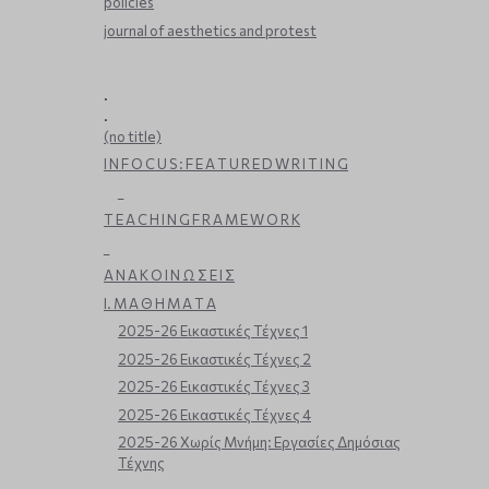
policies
journal of aesthetics and protest
.
.
(no title)
I N F O C U S : F E A T U R E D W R I T I N G
_
T E A C H I N G F R A M E W O R K
_
Α Ν Α Κ Ο Ι Ν Ω Σ Ε Ι Σ
Ι. Μ Α Θ Η Μ Α Τ Α
2025-26 Εικαστικές Τέχνες 1
2025-26 Εικαστικές Τέχνες 2
2025-26 Εικαστικές Τέχνες 3
2025-26 Εικαστικές Τέχνες 4
2025-26 Χωρίς Μνήμη: Εργασίες Δημόσιας
Τέχνης