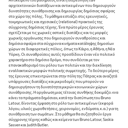
Αντικείμενο του μαθήματος είναι η διερεύνηση των
αρχιτεκτονικών διατάξεων και αντικειμένων που δημιουργούν
δυνατότητες συνάθροισης και δημιουργίας δημόσιας σφαίρας
στο χώρο της πόλης. Το μάθημα εστιάζει στις ερευνητικές,
τεκμηριωτικές και σχεσιακές (relational) πρακτικές της
σύγχρονης δημόσιας τέχνης. Ένα πρώτο μέρος έρευνας
σχετίζεται με τις χωρικές αστικές διατάξεις και τις μορφές
χωρικής οργάνωσης που δημιουργούν συναθροίσεις και
δημόσια σφαίρα στα σύγχρονα κινήματα κατάληψης δημοσίων
χώρων σε διαφορετικές πόλεις, όπως το Κάιρο, η Αθήνα, η Νέα
Υόρκη. Οι συναθροίσεις αυτές προσδίδουν έναν νέο πολιτικό
χαρακτήρα στο δημόσιο δρόμο, που συνδέεται με τον
επανακαθορισμό του ρόλου των πολιτών και την διεκδίκηση
εναλλακτικών μορφών πολιτικής συμμετοχής. Το δεύτερο μέρος
της έρευνας επικεντρώνεται στην πόλη της Πάτρας και αναζητά
υπάρχουσες διατάξεις και μικροδομές που μπορούν να
δημιουργήσουν τη δυνατότητα μικρών κοινωνικών χώρων
συνάθροισης. Η οργάνωση μιας τέτοιας συνθήκης δοκιμάζει «να
κάνει τα πράγματα δημόσια», κατά την διατύπωση του Bruno
Latour, δίνοντας έμφαση στο ρόλο των αντικειμένων (εκφορά
λόγου, υλικές χωροθετήσεις, χειρονομίες, ενδύματα, κ.α.) για τη
συνάθροιση των σωμάτων. Στο μάθημα θα συζητηθούν έργα
σύγχρονης τέχνης καθώς και κείμενα των Bruno Latour, Saskia
Sassen και Judith Butler.