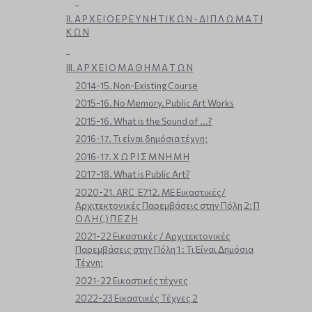
_
ΙΙ. Α Ρ Χ Ε Ι Ο Ε Ρ Ε Υ Ν Η Τ Ι Κ Ω Ν - Δ Ι Π Λ Ω Μ Α Τ Ι
Κ Ω Ν
_
ΙΙΙ. Α Ρ Χ Ε Ι Ο Μ Α Θ Η Μ Α Τ Ω Ν
2014-15. Non-Existing Course
2015-16. No Memory. Public Art Works
2015-16. What is the Sound of ...?
2016-17. Τι είναι δημόσια τέχνη;
2016-17. Χ Ω Ρ Ι Σ Μ Ν Η Μ Η
2017-18. What is Public Art?
2020-21. ARC_E712. ΜΕ Εικαστικές/
Αρχιτεκτονικές Παρεμβάσεις στην Πόλη 2: Π
Ο Λ Η (,) Π Ε Ζ Η
2021-22 Εικαστικές / Αρχιτεκτονικές
Παρεμβάσεις στην Πόλη 1 : Τι Είναι Δημόσια
Τέχνη;
2021-22 Εικαστικές τέχνες
2022-23 Εικαστικές Τέχνες 2