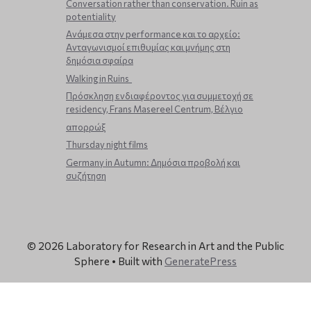
Conversation rather than conservation. Ruin as
potentiality
Ανάμεσα στην performance και το αρχείο:
Ανταγωνισμοί επιθυμίας και μνήμης στη
δημόσια σφαίρα
Walking in Ruins
Πρόσκληση ενδιαφέροντος για συμμετοχή σε
residency, Frans Masereel Centrum, Βέλγιο
απορρώξ
Thursday night films
Germany in Autumn: Δημόσια προβολή και
συζήτηση
© 2026 Laboratory for Research in Art and the Public
Sphere
• Built with
GeneratePress