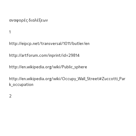
αναφορές διαλέξεων
1
http://eipcp.net/transversal/1011/butler/en
http://artforum.com/inprint/id=29814
http://en.wikipedia.org/wiki/Public_sphere
http://en.wikipedia.org/wiki/Occupy_Wall_Street#Zuccotti_Par
k_occupation
2