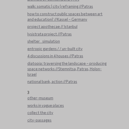
walk: somatic | city | reframing //Patras
how to construct public spaces between art
and education? //Kassel – Germany
project apothecae // Istanbul
lysistrata project //Patras
shelter _ simulation
entropic gardens / / un-built city
4 discussions in 4 houses //Patras
diatopia: traversing the landscape – producing
space networks //Stemnitsa, Patras, Holon-
Israel
national bank, action //Patras
3
other-museum
works in vague places
collect the city
city-passages