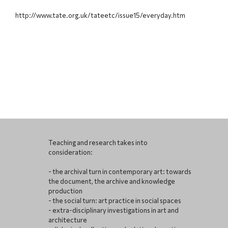
http://www.tate.org.uk/tateetc/issue15/everyday.htm
Teaching and research takes into
consideration:
- the archival turn in contemporary art: towards
the document, the archive and knowledge
production
- the social turn: art practice in social spaces
- extra-disciplinary investigations in art and
architecture