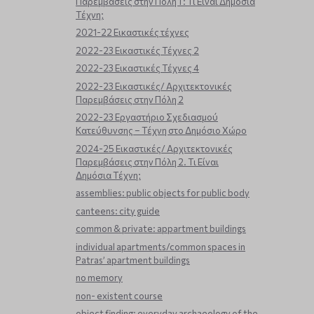
Παρεμβάσεις στην Πόλη 1 : Τι Είναι Δημόσια
Τέχνη;
2021-22 Εικαστικές τέχνες
2022-23 Εικαστικές Τέχνες 2
2022-23 Εικαστικές Τέχνες 4
2022-23 Εικαστικές/ Αρχιτεκτονικές
Παρεμβάσεις στην Πόλη 2
2022-23 Εργαστήριο Σχεδιασμού
Κατεύθυνσης – Τέχνη στο Δημόσιο Χώρο
2024-25 Εικαστικές/ Αρχιτεκτονικές
Παρεμβάσεις στην Πόλη 2. Τι Είναι
Δημόσια Τέχνη;
assemblies: public objects for public body
canteens: city guide
common & private: appartment buildings
individual apartments/common spaces in
Patras’ apartment buildings
no memory
non- existent course
object finding: everyday archaeology of the