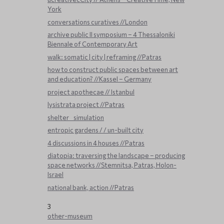
York
conversations curatives //London
archive public ΙΙ symposium – 4 Thessaloniki
Biennale of Contemporary Art
walk: somatic | city | reframing //Patras
how to construct public spaces between art
and education? //Kassel – Germany
project apothecae // Istanbul
lysistrata project //Patras
shelter _ simulation
entropic gardens / / un-built city
4 discussions in 4 houses //Patras
diatopia: traversing the landscape – producing
space networks //Stemnitsa, Patras, Holon-
Israel
national bank, action //Patras
3
other-museum