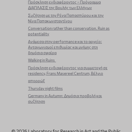
Πρόσκληση ενδιαφέροντος – Πρόγραμμα
ΔΙΑΠΛΑΣΙΣ της Βουλής των Ελλήνων
Συζήτηση με την Ρένα Παπασπύρου και την
Νίνα Παπακωνσταντίνου
Conversation rather than conservation. Ruin as
potentiality
Ανάμεσα στην performance και το αρχείο:
Ανταγωνισμοί επιθυμίας και μνήμης στη
δημόσια σφαίρα
Walking in Ruins
Πρόσκληση ενδιαφέροντος για συμμετοχή σε
residency, Frans Masereel Centrum, Βέλγιο
απορρώξ
Thursday night films
Germany in Autumn: Δημόσια προβολή και
συζήτηση
© 2026 Laboratory for Research in Art and the Public