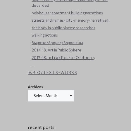
discarded
polyhouse: apartment building narrations
streets and names {city-memory-narrative}
the body in public places: researches
walking actions
δωμάτιο/δρόμος/δημοσιεύω
2017-18. Art in Public Sphere
2017-18. I n f r a / E x t r a - O r d i n a r y
_
IV. B I O / T E X T S - W O R K S
Archives
recent posts