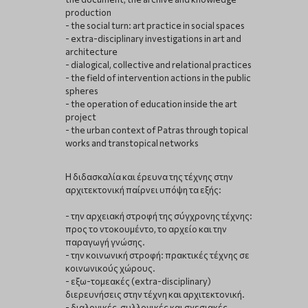
production
- the social turn: art practice in social spaces
- extra-disciplinary investigations in art and
architecture
- dialogical, collective and relational practices
- the field of intervention actions in the public
spheres
- the operation of education inside the art
project
- the urban context of Patras through topical
works and transtopical networks
Η διδασκαλία και έρευνα της τέχνης στην
αρχιτεκτονική παίρνει υπόψη τα εξής:
- την αρχειακή στροφή της σύγχρονης τέχνης:
προς το ντοκουμέντο, το αρχείο και την
παραγωγή γνώσης.
- την κοινωνική στροφή: πρακτικές τέχνης σε
κοινωνικούς χώρους.
- εξω-τομεακές (extra-disciplinary)
διερευνήσεις στην τέχνη και αρχιτεκτονική.
- διαλογικές, συλλογικές και σχεσιακές