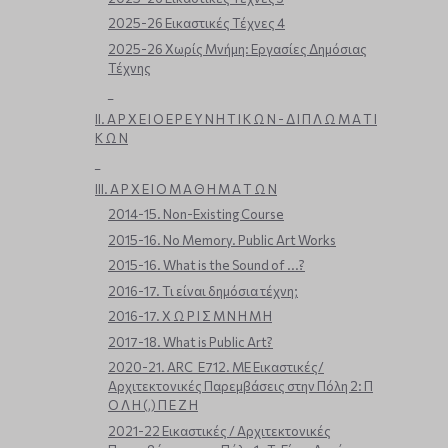
2025-26 Εικαστικές Τέχνες 4
2025-26 Χωρίς Μνήμη: Εργασίες Δημόσιας
Τέχνης
_
ΙΙ. Α Ρ Χ Ε Ι Ο Ε Ρ Ε Υ Ν Η Τ Ι Κ Ω Ν - Δ Ι Π Λ Ω Μ Α Τ Ι
Κ Ω Ν
_
ΙΙΙ. Α Ρ Χ Ε Ι Ο Μ Α Θ Η Μ Α Τ Ω Ν
2014-15. Non-Existing Course
2015-16. No Memory. Public Art Works
2015-16. What is the Sound of ...?
2016-17. Τι είναι δημόσια τέχνη;
2016-17. Χ Ω Ρ Ι Σ Μ Ν Η Μ Η
2017-18. What is Public Art?
2020-21. ARC_E712. ΜΕ Εικαστικές/
Αρχιτεκτονικές Παρεμβάσεις στην Πόλη 2: Π
Ο Λ Η (,) Π Ε Ζ Η
2021-22 Εικαστικές / Αρχιτεκτονικές