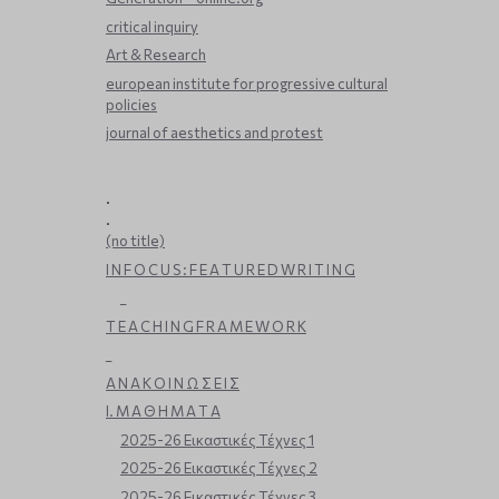
critical inquiry
Art & Research
european institute for progressive cultural
policies
journal of aesthetics and protest
.
.
(no title)
I N F O C U S : F E A T U R E D W R I T I N G
_
T E A C H I N G F R A M E W O R K
_
Α Ν Α Κ Ο Ι Ν Ω Σ Ε Ι Σ
Ι. Μ Α Θ Η Μ Α Τ Α
2025-26 Εικαστικές Τέχνες 1
2025-26 Εικαστικές Τέχνες 2
2025-26 Εικαστικές Τέχνες 3