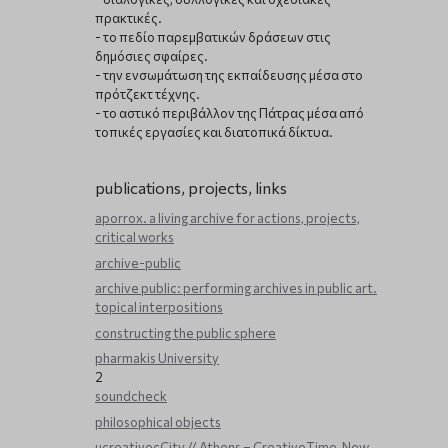
πρακτικές.
- το πεδίο παρεμβατικών δράσεων στις
δημόσιες σφαίρες.
- την ενσωμάτωση της εκπαίδευσης μέσα στο
πρότζεκτ τέχνης.
- το αστικό περιβάλλον της Πάτρας μέσα από
τοπικές εργασίες και διατοπικά δίκτυα.
publications, projects, links
aporrox. a living archive for actions, projects,
critical works
archive-public
archive public: performing archives in public art.
topical interpositions
constructing the public sphere
pharmakis University
2
soundcheck
philosophical objects
ucreativecCity // Athens – CreativeTime, New