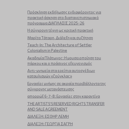
Πρόσκληση εκδήλωσης ενδιαφέροντος για
πρακτική άσκηση στο διαπανεπιστημιακό
πρόγραμμα ΔΙΑΠΛΑΣΙΣ 2025-26
Η σύγχρονη τέχνη ως κριτική πρακτική
Μαρίτα Τάταρη. Διάλεξη και συζήτηση
Teach-In: The Architecture of Settler
Colonialism in Palestine
Ακαδημία Πλάτωνος: Η μουσειοποίηση του
πάρκου και ο πράσινος εξευγενισμός
Aντι-μνημεία στα ερείπια αυτοσχέδιων
καταυλισμών «ζούγκλας»
Εργασίες μνήμης σε ακραία περιβάλλοντα της
σύγχρονης μετανάστευσης
απορρώξ 6-7-8: Εργασίες στην καραντίνα
THE ARTISTS’S RESERVED RIGHTS TRANSFER
AND SALE AGREEMENT
ΔΙΑΛΕΞΗ: ΕΣΘΗΡ ΛΕΜΗ
ΔΙΑΛΕΞΗ: ΓΕΩΡΓΙΑ ΣΑΓΡΗ