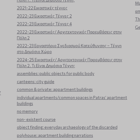
Ma
2021-22 Εικαστικές τέχνες
α
2022-23 Εικαστικές Τέχνες 2
Th
2022-23 Εικαστικές Τέχνες 4
Ge
2022-23 Εικαστικές/ Αρχιτεκτονικές Παρεμβάσεις στην
Πόλη 2
2022-23 Εργαστήριο Σχεδιασμού Κατεύθυνσης – Τέχνη
στο Δημόσιο Χώρο
2024-25 Εικαστικές/ Αρχιτεκτονικές Παρεμβάσεις στην
Πόλη 2. Τι Είναι Δημόσια Τέχνη;
assemblies: public objects for public body
canteens: city guide
common & private: appartment buildings
?
individual apartments/common spaces in Patras’ apartment
buildings
no memory
non- existent course
object finding: everyday archaeology of the discarded
polyhouse: apartment building narrations