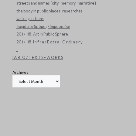
streets and names {city-memory-narrative}
the body in public places: researches
walking actions
δωμάτιο/δρόμος/δημοσιεύω
2017-18. Art in Public Sphere
2017-18. I n f r a / E x t r a - O r d i n a r y
_
IV. B I O / T E X T S - W O R K S
Archives