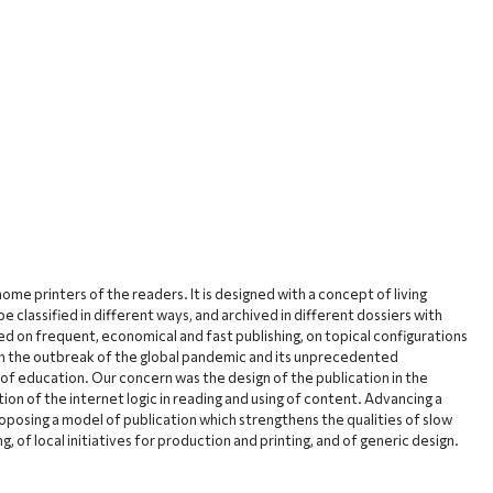
home printers of the readers. It is designed with a concept of living
be classified in different ways, and archived in different dossiers with
sed on frequent, economical and fast publishing, on topical configurations
ith the outbreak of the global pandemic and its unprecedented
of education. Our concern was the design of the publication in the
ion of the internet logic in reading and using of content. Advancing a
proposing a model of publication which strengthens the qualities of slow
, of local initiatives for production and printing, and of generic design.