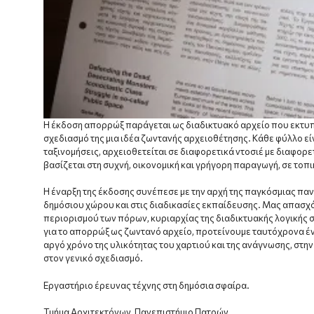
H έκδοση απορρώξ παράγεται ως διαδικτυακό αρχείο που εκτυ
σχεδιασμό της μια ιδέα ζωντανής αρχειοθέτησης. Κάθε φύλλο εί
ταξινομήσεις, αρχειοθετείται σε διαφορετικά ντοσιέ με διαφορε
βασίζεται στη συχνή, οικονομική και γρήγορη παραγωγή, σε τοπ
Η έναρξη της έκδοσης συνέπεσε με την αρχή της παγκόσμιας παν
δημόσιου χώρου και στις διαδικασίες εκπαίδευσης. Μας απασχ
περιορισμού των πόρων, κυριαρχίας της διαδικτυακής λογικής 
για το απορρώξ ως ζωντανό αρχείο, προτείνουμε ταυτόχρονα έν
αργό χρόνο της υλικότητας του χαρτιού και της ανάγνωσης, στη
στον γενικό σχεδιασμό.
Εργαστήριο έρευνας τέχνης στη δημόσια σφαίρα.
Τμήμα Αρχιτεκτόνων, Πανεπιστήμιο Πατρών.