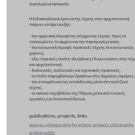
transtopical networks
Η διδασκαλία και έρευνα της τέχνης στην αρχιτεκτονική
παίρνει υπόψη τα εξής:
- την αρχειακή στροφή της σύγχρονης τέχνης: προς το
ντοκουμέντο, το αρχείο και την παραγωγή γνώσης.
- την κοινωνική στροφή: πρακτικές τέχνης σε κοινωνικούς
χώρους.
- εξω-τομεακές (extra-disciplinary) διερευνήσεις στην τέχ
και αρχιτεκτονική.
- διαλογικές, συλλογικές και σχεσιακές πρακτικές.
- το πεδίο παρεμβατικών δράσεων στις δημόσιες σφαίρες.
- την ενσωμάτωση της εκπαίδευσης μέσα στο πρότζεκτ
τέχνης.
- το αστικό περιβάλλον της Πάτρας μέσα από τοπικές
εργασίες και διατοπικά δίκτυα.
publications, projects, links
aporrox. a living archive for actions, projects, critical works
archive-public