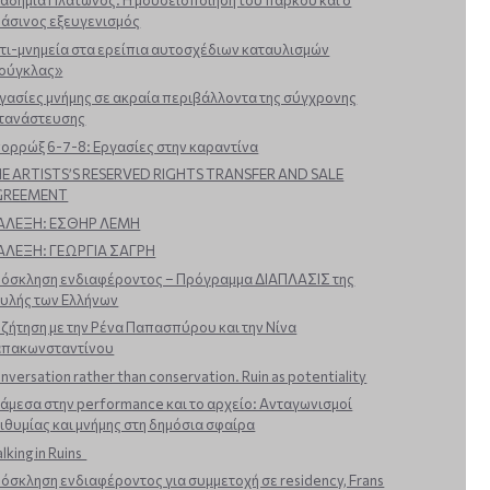
αδημία Πλάτωνος: Η μουσειοποίηση του πάρκου και ο
άσινος εξευγενισμός
τι-μνημεία στα ερείπια αυτοσχέδιων καταυλισμών
ούγκλας»
γασίες μνήμης σε ακραία περιβάλλοντα της σύγχρονης
τανάστευσης
ορρώξ 6-7-8: Εργασίες στην καραντίνα
E ARTISTS’S RESERVED RIGHTS TRANSFER AND SALE
GREEMENT
ΑΛΕΞΗ: ΕΣΘΗΡ ΛΕΜΗ
ΑΛΕΞΗ: ΓΕΩΡΓΙΑ ΣΑΓΡΗ
όσκληση ενδιαφέροντος – Πρόγραμμα ΔΙΑΠΛΑΣΙΣ της
υλής των Ελλήνων
ζήτηση με την Ρένα Παπασπύρου και την Νίνα
πακωνσταντίνου
nversation rather than conservation. Ruin as potentiality
άμεσα στην performance και το αρχείο: Ανταγωνισμοί
ιθυμίας και μνήμης στη δημόσια σφαίρα
lking in Ruins
όσκληση ενδιαφέροντος για συμμετοχή σε residency, Frans