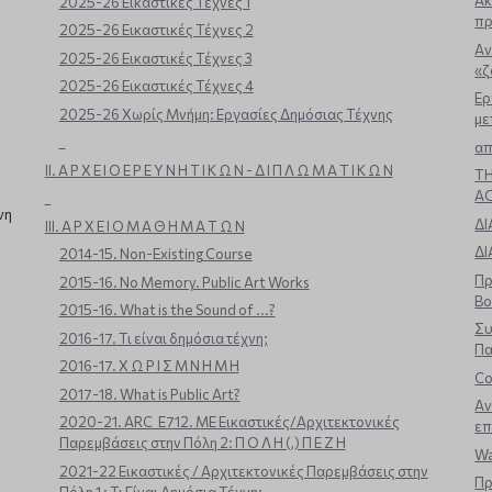
Ακ
2025-26 Εικαστικές Τέχνες 1
πρ
2025-26 Εικαστικές Τέχνες 2
Aν
2025-26 Εικαστικές Τέχνες 3
«ζ
2025-26 Εικαστικές Τέχνες 4
Ερ
2025-26 Χωρίς Μνήμη: Εργασίες Δημόσιας Τέχνης
με
_
απ
ΙΙ. Α Ρ Χ Ε Ι Ο Ε Ρ Ε Υ Ν Η Τ Ι Κ Ω Ν - Δ Ι Π Λ Ω Μ Α Τ Ι Κ Ω Ν
TH
A
_
νη
ΔΙ
ΙΙΙ. Α Ρ Χ Ε Ι Ο Μ Α Θ Η Μ Α Τ Ω Ν
ΔΙ
2014-15. Non-Existing Course
Πρ
2015-16. No Memory. Public Art Works
Βο
2015-16. What is the Sound of ...?
Συ
2016-17. Τι είναι δημόσια τέχνη;
Πα
2016-17. Χ Ω Ρ Ι Σ Μ Ν Η Μ Η
Co
2017-18. What is Public Art?
Αν
2020-21. ARC_E712. ΜΕ Εικαστικές/Αρχιτεκτονικές
επ
Παρεμβάσεις στην Πόλη 2: Π Ο Λ Η (,) Π Ε Ζ Η
Wa
2021-22 Εικαστικές / Αρχιτεκτονικές Παρεμβάσεις στην
Πρ
Πόλη 1 : Τι Είναι Δημόσια Τέχνη;