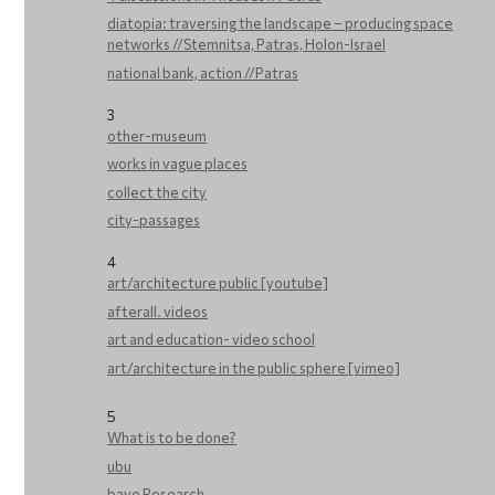
diatopia: traversing the landscape – producing space
networks //Stemnitsa, Patras, Holon-Israel
national bank, action //Patras
3
other-museum
works in vague places
collect the city
city-passages
4
art/architecture public [youtube]
afterall. videos
art and education- video school
art/architecture in the public sphere [vimeo]
5
What is to be done?
ubu
bavo Research