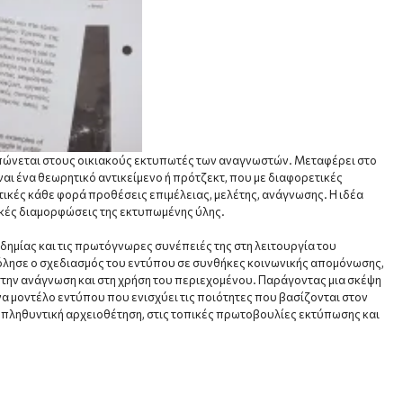
πώνεται στους οικιακούς εκτυπωτές των αναγνωστών. Μεταφέρει στο
ναι ένα θεωρητικό αντικείμενο ή πρότζεκτ, που με διαφορετικές
τικές κάθε φορά προθέσεις επιμέλειας, μελέτης, ανάγνωσης. Η ιδέα
ικές διαμορφώσεις της εκτυπωμένης ύλης.
δημίας και τις πρωτόγνωρες συνέπειές της στη λειτουργία του
όλησε ο σχεδιασμός του εντύπου σε συνθήκες κοινωνικής απομόνωσης,
στην ανάγνωση και στη χρήση του περιεχομένου. Παράγοντας μια σκέψη
α μοντέλο εντύπου που ενισχύει τις ποιότητες που βασίζονται στον
ν πληθυντική αρχειοθέτηση, στις τοπικές πρωτοβουλίες εκτύπωσης και