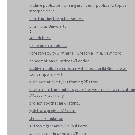
archive public: performing archives in public art. topical
interpositions
constructing the public sphere
pharmakis University
2
soundcheck
philosophical objects
ucreativecCity // Athens – CreativeTime, New York
conversations curatives //London
archive public ΙΙ symposium – 4 Thessaloniki Biennale of
Contemporary Art
walk: somatic | city | reframing //Patras
how to construct public spaces between art and education
//Kassel – Germany
project apothecae // Istanbul
lysistrata project //Patras
shelter _ simulation
entropic gardens / / un-built city
4 discussions in 4 houses //Patras