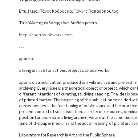
Επιμέλεια: Πάνος Κούρος και Γιάννης Παπαδόπουλος
Τα φύλλα της έκδοσης είναι διαθέσιμα στο
http://aporrox.pbworks.com
. . .
aporrox
a living archive for actions, projects, critical works
aporrox is a publication, produced as a wiki archive and printed in 
archiving. Every issue is a theoretical object or project, which can 
different intentions of curating, studying, reading. The idea is ba
of printed matter. The beginning of the publication coincided w
consequences in the functioning of public space and the practice 
present context of social isolation, scarcity of resources, dominat
position for
aporrox
as a living archive, we are at the same time 
time of the paper medium and the act of reading, of plural archiving
Laboratory for Research in Art and the Public Sphere