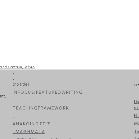
reel Centrum, Βέλγιο
.
.
re
(no title)
I N F O C U S : F E A T U R E D W R I T I N G
ent,
_
Πρ
στ
T E A C H I N G F R A M E W O R K
Η 
_
Μα
Α Ν Α Κ Ο Ι Ν Ω Σ Ε Ι Σ
Te
Ι. Μ Α Θ Η Μ Α Τ Α