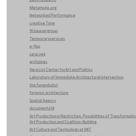
Metamute.org
Networked Performance
creative Time
16 beavergroup
Temporaryservices
e-flux
sarai.net
archizines
Vera List Center forArt and Politics
Laboratory of Immediate Architectural Intervention
the funambulist
forensic architecture
Spatial Agency
documenta14
Art Production in Restriction. Possibilities of Transformati
Art Production and Coalition-Building
Art Culture and Technology at MIT