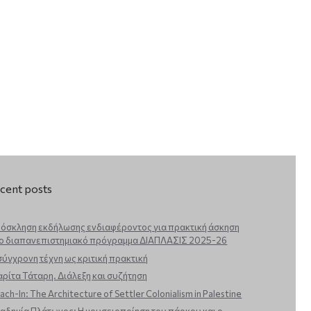
cent posts
όσκληση εκδήλωσης ενδιαφέροντος για πρακτική άσκηση
ο διαπανεπιστημιακό πρόγραμμα ΔΙΑΠΛΑΣΙΣ 2025-26
σύγχρονη τέχνη ως κριτική πρακτική
ρίτα Τάταρη. Διάλεξη και συζήτηση
ach-In: The Architecture of Settler Colonialism in Palestine