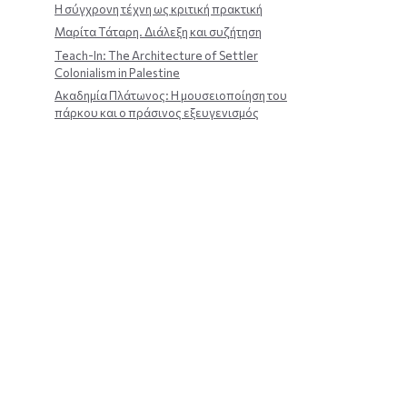
Η σύγχρονη τέχνη ως κριτική πρακτική
Μαρίτα Τάταρη. Διάλεξη και συζήτηση
Teach-In: The Architecture of Settler
Colonialism in Palestine
Ακαδημία Πλάτωνος: Η μουσειοποίηση του
πάρκου και ο πράσινος εξευγενισμός