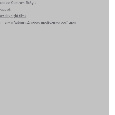
sereel Centrum, Βέλγιο
πορρώξ
ursday night films
rmany in Autumn: Δημόσια προβολή και συζήτηση