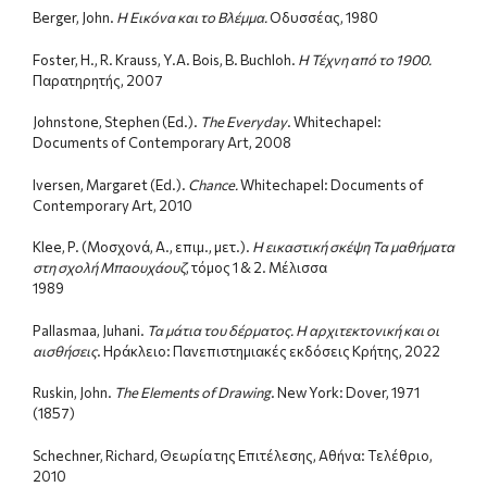
Berger, John.
Η Εικόνα και το Βλέμμα.
Οδυσσέας, 1980
Foster, H., R. Krauss, Y.A. Bois, B. Buchloh.
Η Τέχνη από το 1900.
Παρατηρητής, 2007
Johnstone, Stephen (Ed.).
The Everyday
. Whitechapel:
Documents of Contemporary Art, 2008
Iversen, Margaret (Ed.).
Chance.
Whitechapel: Documents of
Contemporary Art, 2010
Klee, P. (Μοσχονά, Α., επιμ., μετ.).
Η εικαστική σκέψη Τα μαθήματα
στη σχολή Μπαουχάουζ
, τόμος 1 & 2. Μέλισσα
1989
Pallasmaa, Juhani.
Τα μάτια του δέρματος. Η αρχιτεκτονική και οι
αισθήσεις
. Ηράκλειο: Πανεπιστημιακές εκδόσεις Κρήτης, 2022
Ruskin, John.
The Elements of Drawing
. New York: Dover, 1971
(1857)
Schechner, Richard, Θεωρία της Επιτέλεσης, Αθήνα: Τελέθριο,
2010