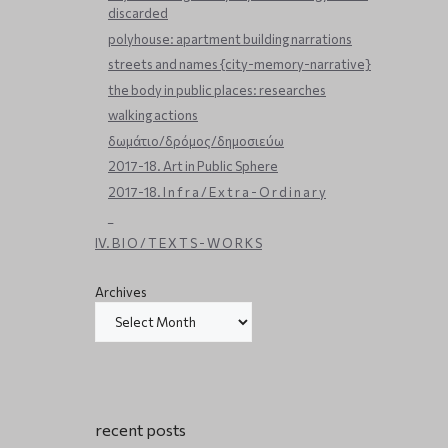
discarded
polyhouse: apartment building narrations
streets and names {city-memory-narrative}
the body in public places: researches
walking actions
δωμάτιο/δρόμος/δημοσιεύω
2017-18. Art in Public Sphere
2017-18. I n f r a / E x t r a - O r d i n a r y
_
IV. B I O / T E X T S - W O R K S
Archives
recent posts