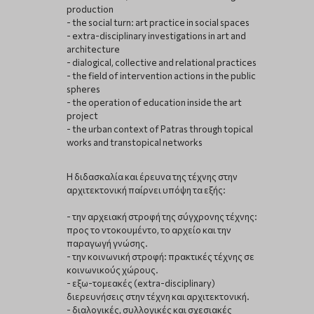
production
- the social turn: art practice in social spaces
- extra-disciplinary investigations in art and
architecture
- dialogical, collective and relational practices
- the field of intervention actions in the public
spheres
- the operation of education inside the art
project
- the urban context of Patras through topical
works and transtopical networks
Η διδασκαλία και έρευνα της τέχνης στην
αρχιτεκτονική παίρνει υπόψη τα εξής:
- την αρχειακή στροφή της σύγχρονης τέχνης:
προς το ντοκουμέντο, το αρχείο και την
παραγωγή γνώσης.
- την κοινωνική στροφή: πρακτικές τέχνης σε
κοινωνικούς χώρους.
- εξω-τομεακές (extra-disciplinary)
διερευνήσεις στην τέχνη και αρχιτεκτονική.
- διαλογικές, συλλογικές και σχεσιακές