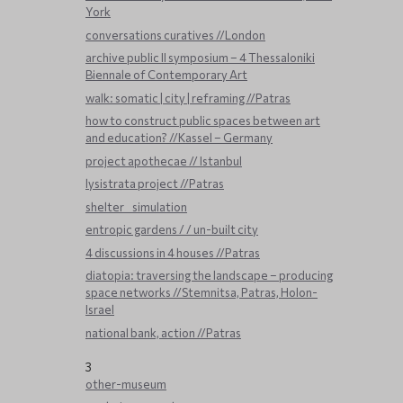
York
conversations curatives //London
archive public ΙΙ symposium – 4 Thessaloniki
Biennale of Contemporary Art
walk: somatic | city | reframing //Patras
how to construct public spaces between art
and education? //Kassel – Germany
project apothecae // Istanbul
lysistrata project //Patras
shelter _ simulation
entropic gardens / / un-built city
4 discussions in 4 houses //Patras
diatopia: traversing the landscape – producing
space networks //Stemnitsa, Patras, Holon-
Israel
national bank, action //Patras
3
other-museum