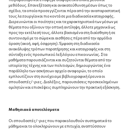
μεθόδους. Επανεξέταση και ανακατεύθυνση μέσων όπως το
σχέδιο, τα οποία προσεγγίζονται πέρα από την αναπαραστατική
τους λειτουργία και πιο κοντά σε μια διαδικασία καταγραφής.
Διερευνώνται οι ποιότητες και τα χαρακτηριστικά των μέσων με
θέματα που οξύνουν την οπτική αντίληψη, άλλοτε μηχανικά ως
προς την εκτέλεσή τους, άλλοτε βασισμένα στη διαίσθηση ή σε
συντονισμό με το σώμα και αισθήσεις πέρα από την αρμόδια
όραση (ακοή, αφή, όσφρηση). Έμφαση στη διαδικασία
ανακάλυψης τρόπων παρατήρησης και καταγραφής και στη
σύνταξη ενός προσωπικού λεξιλόγιου επικοινωνίας. Στα
μαθήματα παρουσιάζονται και συζητούνται θέματα από την
ιστορία της τέχνης και των πολιτισμών, δημιουργώντας ένα
παράλληλο των ασκήσεων αρχείο αναφορών, το οποίο
εμπλουτίζουν στη συνέχεια με βιβλιογραφική έρευνα οι
σπουδαστές/-ριες. Διαλέξεις, παρουσιάσεις προσκεκλημένων
ομιλητών και επισκέψεις συμπληρώνουν την πρακτική εξάσκηση.
Μαθησιακά αποτελέσματα
Οι σπουδαστές/-ριες που παρακολουθούν συστηματικά το
μάθημα και το ολοκληρώνουν με επιτυχία, αναπτύσσουν