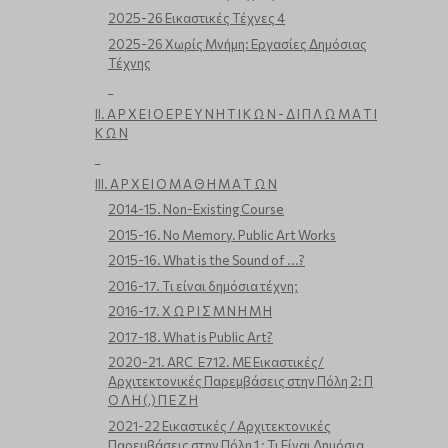
2025-26 Εικαστικές Τέχνες 4
2025-26 Χωρίς Μνήμη: Εργασίες Δημόσιας
Τέχνης
_
ΙΙ. Α Ρ Χ Ε Ι Ο Ε Ρ Ε Υ Ν Η Τ Ι Κ Ω Ν - Δ Ι Π Λ Ω Μ Α Τ Ι
Κ Ω Ν
_
ΙΙΙ. Α Ρ Χ Ε Ι Ο Μ Α Θ Η Μ Α Τ Ω Ν
2014-15. Non-Existing Course
2015-16. No Memory. Public Art Works
2015-16. What is the Sound of ...?
2016-17. Τι είναι δημόσια τέχνη;
2016-17. Χ Ω Ρ Ι Σ Μ Ν Η Μ Η
2017-18. What is Public Art?
2020-21. ARC_E712. ΜΕ Εικαστικές/
Αρχιτεκτονικές Παρεμβάσεις στην Πόλη 2: Π
Ο Λ Η (,) Π Ε Ζ Η
2021-22 Εικαστικές / Αρχιτεκτονικές
Παρεμβάσεις στην Πόλη 1 : Τι Είναι Δημόσια