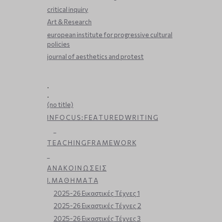
critical inquiry
Art & Research
european institute for progressive cultural
policies
journal of aesthetics and protest
.
.
(no title)
I N F O C U S : F E A T U R E D W R I T I N G
_
T E A C H I N G F R A M E W O R K
_
Α Ν Α Κ Ο Ι Ν Ω Σ Ε Ι Σ
Ι. Μ Α Θ Η Μ Α Τ Α
2025-26 Εικαστικές Τέχνες 1
2025-26 Εικαστικές Τέχνες 2
2025-26 Εικαστικές Τέχνες 3