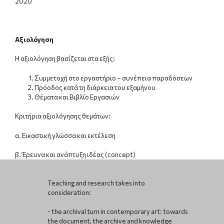
2020
Αξιολόγηση
Η αξιολόγηση βασίζεται στα εξής:
Συμμετοχή στο εργαστήριο – συνέπεια παραδόσεων
Πρόοδος κατά τη διάρκεια του εξαμήνου
Θέματα και Βιβλίο Εργασιών
Κριτήρια αξιολόγησης θεμάτων:
α. Εικαστική γλώσσα και εκτέλεση
β. Έρευνα και ανάπτυξη ιδέας (concept)
Teaching and research takes into
consideration:
- the archival turn in contemporary art: towards
the document, the archive and knowledge