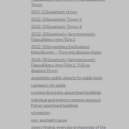
Τέχνη;
2021-22 Εικαστικές τέχνες
2022-23 Εικαστικές Τέχνες 2
2022-23 Εικαστικές Τέχνες 4
2022-23 Εικαστικές/ Αρχιτεκτονικές
Παρεμβάσεις στην Πόλη 2
2022-23 Εργαστήριο Σχεδιασμού
Κατεύθυνσης – Τέχνη στο Δημόσιο Χώρο
2024-25 Εικαστικές/ Αρχιτεκτονικές
Παρεμβάσεις στην Πόλη 2. Τι Είναι
Δημόσια Τέχνη;
assemblies: public objects for public body
canteens: city guide
common & private: appartment buildings
individual apartments/common spaces in
Patras’ apartment buildings
no memory
non- existent course
object finding: everyday archaeology of the