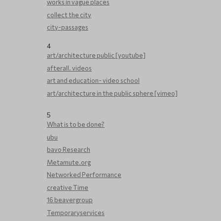
works in vague places
collect the city
city-passages
4
art/architecture public [youtube]
afterall. videos
art and education- video school
art/architecture in the public sphere [vimeo]
5
What is to be done?
ubu
bavo Research
Metamute.org
Networked Performance
creative Time
16 beavergroup
Temporaryservices