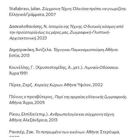
Stallabrass, Julian.
Σύγχρονη
Τέχνη. Όλα όσα πρέπει να γνωρίζετε
.
Ελληνικά Γράμματα, 2007
Δασκαλοθανάσης, Ν.
Ιστορία της Τέχνης. Ο δυτικός κόσμος από
την προϊστορία έως τις μέρες μας. Ζωγραφική-Γλυπτική-
Αρχιτεκτονική
, 2023
Δημητρακάκη, Άντζελα.
Τέχνη και Παγκοσμιοποίηση.
Αθήνα:
Εστία, 2013
Κουνέλλης, Γ. (Χρυσοστομίδης, Α., μετ.).
Λιμναία Οδύσσεια
.
Άγρα 1991
Πέρεκ, Ζορζ.
Χορείες Χώρων.
Αθήνα: Ύψιλον, 2002
Πλίνιος ο πρεσβύτερος.
Περί της αρχαίας ελληνικής ζωγραφικής
.
Αθήνα: Άγρα, 2009
Ρίκου, Ελπίδα (επιμ.).
Ανθρωπολογία και σύγχρονη τέχνη
.
Αθήνα: Αλεξάνδρεια, 2013
Ρανσιέρ, Ζακ.
Το πεπρωμένο των εικόνων
. Αθήνα: Στερέωμα,