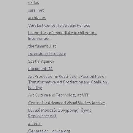
e-flux
sarai.net
archizines
Vera List Center forArt and Politics
Laboratory of Immediate Architectural
Intervention
the funambulist
forensic architecture
Spatial Agency
documenta14
Art Production in Restriction. Possibilities of
Transformative Art Production and Coalition-
Building
Art Culture and Technology at MIT
Center for Advanced Visual Studies Archive
Εθνικό Μουσείο Σύγχρονης Τέχνης
Republicart.net
afterall
Generation – online.org