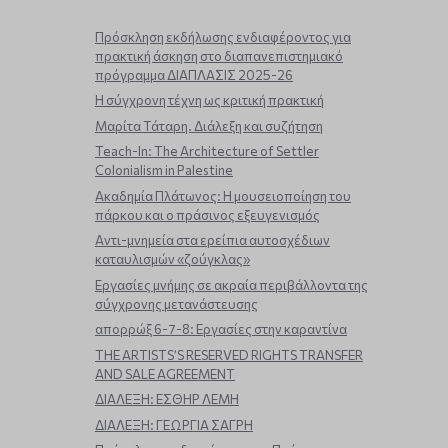
Πρόσκληση εκδήλωσης ενδιαφέροντος για
πρακτική άσκηση στο διαπανεπιστημιακό
πρόγραμμα ΔΙΑΠΛΑΣΙΣ 2025-26
Η σύγχρονη τέχνη ως κριτική πρακτική
Μαρίτα Τάταρη. Διάλεξη και συζήτηση
Teach-In: The Architecture of Settler
Colonialism in Palestine
Ακαδημία Πλάτωνος: Η μουσειοποίηση του
πάρκου και ο πράσινος εξευγενισμός
Aντι-μνημεία στα ερείπια αυτοσχέδιων
καταυλισμών «ζούγκλας»
Εργασίες μνήμης σε ακραία περιβάλλοντα της
σύγχρονης μετανάστευσης
απορρώξ 6-7-8: Εργασίες στην καραντίνα
THE ARTISTS’S RESERVED RIGHTS TRANSFER
AND SALE AGREEMENT
ΔΙΑΛΕΞΗ: ΕΣΘΗΡ ΛΕΜΗ
ΔΙΑΛΕΞΗ: ΓΕΩΡΓΙΑ ΣΑΓΡΗ