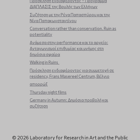
Πρόσκληση ενδιαφέροντος – Πρόγραμμα
ΔΙΑΠΛΑΣΙΣ της Βουλής των Ελλήνων
Συζήτηση με την Ρένα Παπασπύρου και την
Νίνα Παπακωνσταντίνου
Conversation rather than conservation. Ruin as
potentiality
Ανάμεσα στην performance και το αρχείο:
Ανταγωνισμοί επιθυμίας και μνήμης στη
δημόσια σφαίρα
Walking in Ruins
Πρόσκληση ενδιαφέροντος για συμμετοχή σε
residency, Frans Masereel Centrum, Βέλγιο
απορρώξ
Thursday night films
Germany in Autumn: Δημόσια προβολή και
συζήτηση
© 2026 Laboratory for Research in Art and the Public