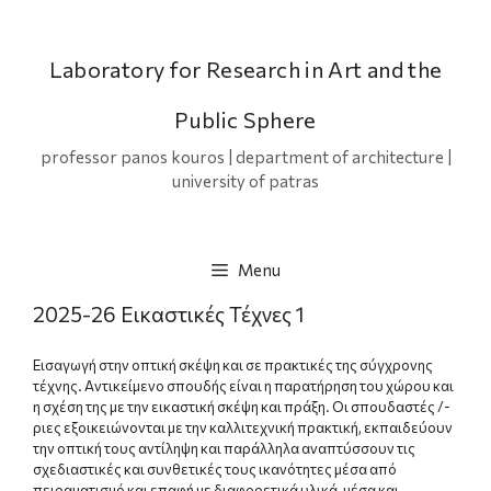
Skip
to
content
Laboratory for Research in Art and the
Public Sphere
professor panos kouros | department of architecture |
university of patras
Menu
2025-26 Εικαστικές Τέχνες 1
Εισαγωγή στην οπτική σκέψη και σε πρακτικές της σύγχρονης
τέχνης. Αντικείμενο σπουδής είναι η παρατήρηση του χώρου και
η σχέση της με την εικαστική σκέψη και πράξη. Οι σπουδαστές /-
ριες εξοικειώνονται με την καλλιτεχνική πρακτική, εκπαιδεύουν
την οπτική τους αντίληψη και παράλληλα αναπτύσσουν τις
σχεδιαστικές και συνθετικές τους ικανότητες μέσα από
πειραματισμό και επαφή με διαφορετικά υλικά, μέσα και