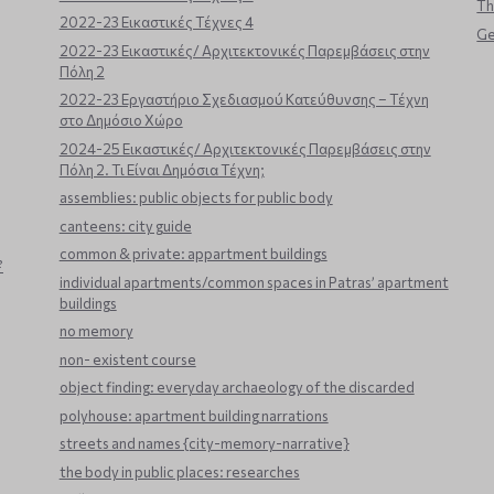
Th
2022-23 Εικαστικές Τέχνες 4
Ge
2022-23 Εικαστικές/ Αρχιτεκτονικές Παρεμβάσεις στην
Πόλη 2
2022-23 Εργαστήριο Σχεδιασμού Κατεύθυνσης – Τέχνη
στο Δημόσιο Χώρο
2024-25 Εικαστικές/ Αρχιτεκτονικές Παρεμβάσεις στην
Πόλη 2. Τι Είναι Δημόσια Τέχνη;
assemblies: public objects for public body
canteens: city guide
common & private: appartment buildings
?
individual apartments/common spaces in Patras’ apartment
buildings
no memory
non- existent course
object finding: everyday archaeology of the discarded
polyhouse: apartment building narrations
streets and names {city-memory-narrative}
the body in public places: researches