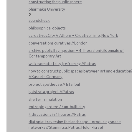
constructing the public sphere
pharmakis University
2
soundcheck
philosophical objects
ucreativecCity // Athens – CreativeTime, New York
conversations curatives //London
archive public ΙΙ symposium – 4 Thessaloniki Biennale of
Contemporary Art
walk: somatic | city | reframing //Patras
how to construct public spaces between art and education
//Kassel – Germany
project apothecae // Istanbul
lysistrata project //Patras
shelter _ simulation
entropic gardens / / un-built city
4 discussions in 4 houses //Patras
diatopia: traversing the landscape – producing space
networks //Stemnitsa, Patras, Holon-Israel