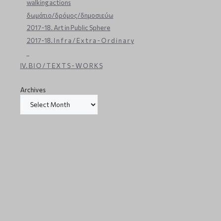
walking actions
δωμάτιο/δρόμος/δημοσιεύω
2017-18. Art in Public Sphere
2017-18. I n f r a / E x t r a - O r d i n a r y
_
IV. B I O / T E X T S - W O R K S
Archives