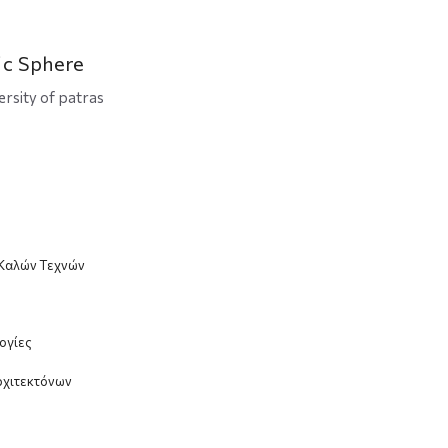
ic Sphere
ersity of patras
 Καλών Τεχνών
ογίες
ρχιτεκτόνων