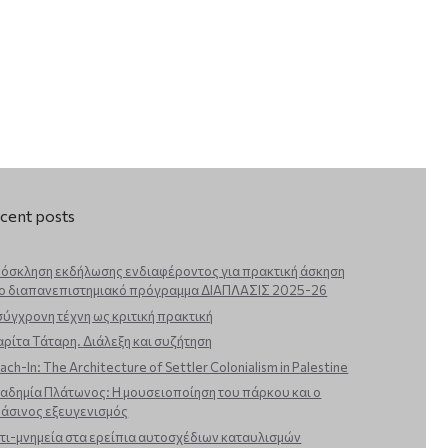
cent posts
όσκληση εκδήλωσης ενδιαφέροντος για πρακτική άσκηση
ο διαπανεπιστημιακό πρόγραμμα ΔΙΑΠΛΑΣΙΣ 2025-26
σύγχρονη τέχνη ως κριτική πρακτική
ρίτα Τάταρη. Διάλεξη και συζήτηση
ach-In: The Architecture of Settler Colonialism in Palestine
αδημία Πλάτωνος: Η μουσειοποίηση του πάρκου και ο
άσινος εξευγενισμός
τι-μνημεία στα ερείπια αυτοσχέδιων καταυλισμών