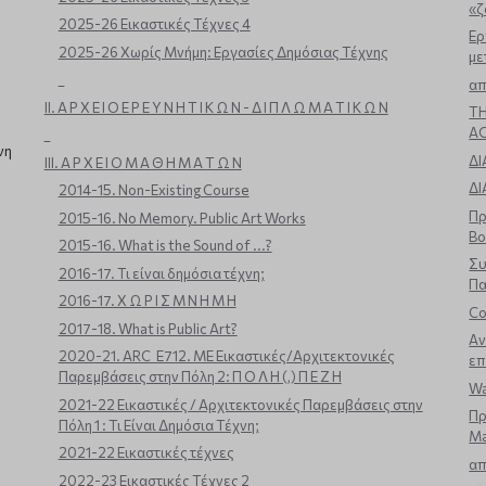
«ζ
2025-26 Εικαστικές Τέχνες 4
Ερ
2025-26 Χωρίς Μνήμη: Εργασίες Δημόσιας Τέχνης
με
_
απ
ΙΙ. Α Ρ Χ Ε Ι Ο Ε Ρ Ε Υ Ν Η Τ Ι Κ Ω Ν - Δ Ι Π Λ Ω Μ Α Τ Ι Κ Ω Ν
TH
A
_
νη
ΔΙ
ΙΙΙ. Α Ρ Χ Ε Ι Ο Μ Α Θ Η Μ Α Τ Ω Ν
ΔΙ
2014-15. Non-Existing Course
Πρ
2015-16. No Memory. Public Art Works
Βο
2015-16. What is the Sound of ...?
Συ
2016-17. Τι είναι δημόσια τέχνη;
Πα
2016-17. Χ Ω Ρ Ι Σ Μ Ν Η Μ Η
Co
2017-18. What is Public Art?
Αν
2020-21. ARC_E712. ΜΕ Εικαστικές/Αρχιτεκτονικές
επ
Παρεμβάσεις στην Πόλη 2: Π Ο Λ Η (,) Π Ε Ζ Η
Wa
2021-22 Εικαστικές / Αρχιτεκτονικές Παρεμβάσεις στην
Πρ
Πόλη 1 : Τι Είναι Δημόσια Τέχνη;
Ma
2021-22 Εικαστικές τέχνες
α
2022-23 Εικαστικές Τέχνες 2