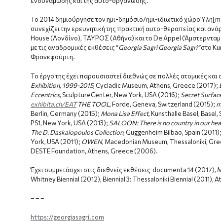
ενδυνάμωσης και της αυτο-οργάνωσης.
Το 2014 δημιούργησε τον ημι-δημόσιο/ημι-ιδιωτικό χώρο Ύλη[m
συνεχίζει την ερευνητική της πρακτική αυτο-θεραπείας και ανά
House (Λονδίνο), ΤΑΥΡΟΣ (Αθήνα) και το De Appel (Άμστερνταμ
με τις αναδρομικές εκθέσεις “
Georgia
Sagri
Georgia
Sagri
”
στο Ku
Φρανκφούρτη.
Το έργο της έχει παρουσιαστεί διεθνώς σε πολλές ατομικές και 
Exhibition, 1999-2015
, Cycladic Museum, Athens, Greece (2017);
Eccentrics
, SculptureCenter, New York, USA (2016);
Secret Surfac
exhibita.ch/EAT
THE TOOL
, Forde, Geneva, Switzerland (2015);
m
Berlin, Germany (2015);
Mona Lisa Effect
, Kunsthalle Basel, Basel
PS1, New York, USA (2013);
SALOON: There is no country in our hea
The D. Daskalopoulos Collection
, Guggenheim Bilbao, Spain (2011)
York, USA (2011);
OWEN
, Macedonian Museum, Thessaloniki, Gre
DESTE Foundation, Athens, Greece (2006).
Έχει συμμετάσχει στις διεθνείς εκθέσεις documenta 14 (2017), Mani
Whitney Biennial (2012), Biennial 3: Thessaloniki Biennial (2011), 
– – –
https://georgiasagri.com