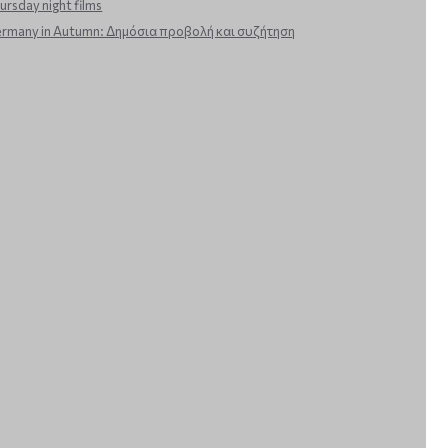
ursday night films
rmany in Autumn: Δημόσια προβολή και συζήτηση