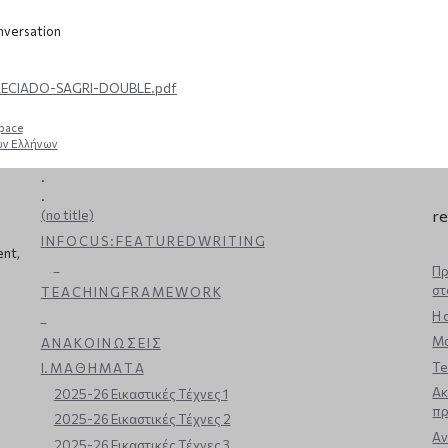
onversation
/PRECIADO-SAGRI-DOUBLE.pdf
space
ων Ελλήνων
.
.
re
(no title)
I N F O C U S : F E A T U R E D W R I T I N G
ent,
_
Πρ
στ
T E A C H I N G F R A M E W O R K
Η 
_
Μα
Α Ν Α Κ Ο Ι Ν Ω Σ Ε Ι Σ
Te
Ι. Μ Α Θ Η Μ Α Τ Α
Ακ
2025-26 Εικαστικές Τέχνες 1
πρ
2025-26 Εικαστικές Τέχνες 2
Aν
2025-26 Εικαστικές Τέχνες 3