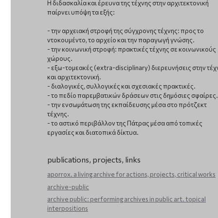
Η διδασκαλία και έρευνα της τέχνης στην αρχιτεκτονική
παίρνει υπόψη τα εξής:
- την αρχειακή στροφή της σύγχρονης τέχνης: προς το
ντοκουμέντο, το αρχείο και την παραγωγή γνώσης.
- την κοινωνική στροφή: πρακτικές τέχνης σε κοινωνικούς
χώρους.
- εξω-τομεακές (extra-disciplinary) διερευνήσεις στην τέχ
και αρχιτεκτονική.
- διαλογικές, συλλογικές και σχεσιακές πρακτικές.
- το πεδίο παρεμβατικών δράσεων στις δημόσιες σφαίρες.
- την ενσωμάτωση της εκπαίδευσης μέσα στο πρότζεκτ
τέχνης.
- το αστικό περιβάλλον της Πάτρας μέσα από τοπικές
εργασίες και διατοπικά δίκτυα.
publications, projects, links
aporrox. a living archive for actions, projects, critical works
archive-public
archive public: performing archives in public art. topical
interpositions