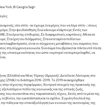
ew York, © Geogria Sagri
ογίες
αναμονής; στο σπίτι -αν έχουμε ένα μέρος που να λέμε σπίτι-; στους
ρόμο; Στην ψευδαίσθηση; Ενώ κάνουμε κλάμπινγκ; Εντός των
; Στα όρια της επιθυμίας; Σε διαφημιστικές καμπάνιες; Μέσα σε
με; Στα ίχνη του διλήμματος; Στα εκτεταμένα πεδία των
 αντιλαμβανόμαστε, είναι οι σύγχρονες μεταβάσεις του σώματος που
τος στη σύγχρονη κοινωνία. Ένα σώμα που βρίσκεται πάντα υπό πίεση
ες της υποκειμενικότητας του ώστε να μπορεί να συμπεριληφθεί, να
ίναι.
θήνας (Ελλάδα) και Νέας Υόρκης (Αμερική). Διετέλεσε Λέκτορας στο
ίχης (ZHdk) το διάστημα 2016-2019. Το 2019 ανακηρύχθηκε
στην τέχνη της περφόρμανς. Κεντρικό στοιχείο της πρακτικής της
 εξελισσόμενο πεδίο της κοινωνικής και της οπτικής ζωής,
σης που συναντάται στις παραστατικές τέχνες. Εκτός από το μέσο της
 το βίντεο, την εγκατάσταση και το σχέδιο. Συχνά η δουλειά της
, την πάλη και την επαναξιολόγηση των εννοιών της αυτονομίας, της