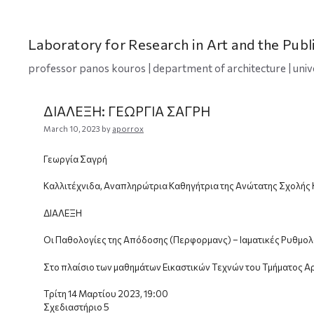
Skip
to
content
Laboratory for Research in Art and the Publ
professor panos kouros | department of architecture | univ
ΔΙΑΛΕΞΗ: ΓΕΩΡΓΙΑ ΣΑΓΡΗ
March 10, 2023
by
aporrox
Γεωργία Σαγρή
Καλλιτέχνιδα, Αναπληρώτρια Καθηγήτρια της Ανώτατης Σχολής
ΔΙΑΛΕΞΗ
Οι Παθολογίες της Απόδοσης (Περφορμανς) – Ιαματικές Ρυθμολ
Στο πλαίσιο των μαθημάτων Εικαστικών Τεχνών του Τμήματος Α
Τρίτη 14 Μαρτίου 2023, 19:00
Σχεδιαστήριο 5