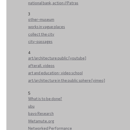
national bank, action //Patras
3
other-museum
works in vague places
collect the city
city-passages
4
art/architecture public [youtube]
afterall. videos
art and education- video school
art/architecture in the public sphere [vimeo]
5
What is to be done?
ubu
bavo Research
Metamute.org
Networked Performance