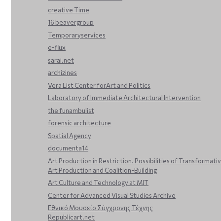
creative Time
16 beavergroup
Temporaryservices
e-flux
sarai.net
archizines
Vera List Center forArt and Politics
Laboratory of Immediate Architectural Intervention
the funambulist
forensic architecture
Spatial Agency
documenta14
Art Production in Restriction. Possibilities of Transformati
Art Production and Coalition-Building
Art Culture and Technology at MIT
Center for Advanced Visual Studies Archive
Εθνικό Μουσείο Σύγχρονης Τέχνης
Republicart.net