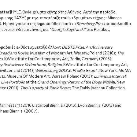
atter]HYLE, (
hyle.gr
), στο κέντρο της Αθήνας. Αυτή την περίοδο,
ρρωσης “ΙΑΣΗ”, με την υποστήριξη τριών ιδρυμάτων τέχνης: Mimosa
). Η μονογραφία της δημοσιεύθηκε από το
Sternberg
Press
σε ακολουθία
nstverein Braunschweig και “
Georgia
Sagri
and
I
”
στο Portikus,
ομαδικές εκθέσεις, μεταξύ άλλων:
DESTE Prize: An Anniversary
Bread and Roses
, Museum of Modern Art, Warsaw, Poland (2016);
The
es
, KW Institute for Contemporary Art, Berlin, Germany (2016);
y first science fiction book, Religion
, KW Institute for Contemporary Art,
, Switzerland (2014);
Williamsburg 2013
at
ProBio
, Expo 1: New York, MoMA
rts
, Museum Of Modern Art, Warsaw, Poland (2013);
Luminous Interval:
;
Live Portfolio
at the
Grand Openings: Return of the Blogs
, MoMa, New
ece (2011);
This is a party
at
Panic Room
, The Dakis Joannou Collection,
festa 11 (2016), Istanbul Biennial (2015), Lyon Biennial (2013) and
Athens Biennial (2007).