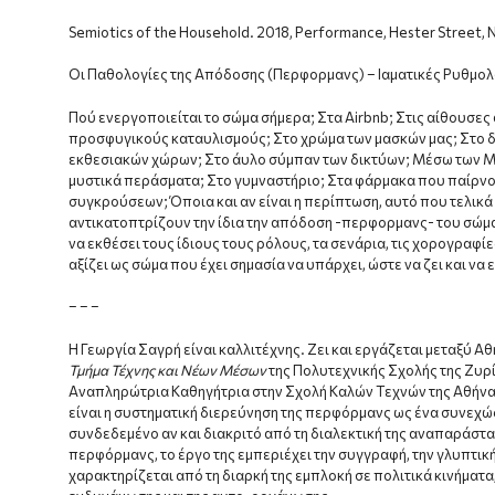
Semiotics of the Household. 2018, Performance, Hester Street, N
Οι Παθολογίες της Απόδοσης (Περφορμανς) – Ιαματικές Ρυθμολ
Πού ενεργοποιείται το σώμα σήμερα; Στα Airbnb; Στις αίθουσες 
προσφυγικούς καταυλισμούς; Στο χρώμα των μασκών μας; Στο δ
εκθεσιακών χώρων; Στο άυλο σύμπαν των δικτύων; Μέσω των ΜΜΕ
μυστικά περάσματα; Στο γυμναστήριο; Στα φάρμακα που παίρνου
συγκρούσεων; Όποια και αν είναι η περίπτωση, αυτό που τελικά
αντικατοπτρίζουν την ίδια την απόδοση -περφορμανς- του σώμα
να εκθέσει τους ίδιους τους ρόλους, τα σενάρια, τις χορογραφί
αξίζει ως σώμα που έχει σημασία να υπάρχει, ώστε να ζει και να ε
– – –
Η Γεωργία Σαγρή είναι καλλιτέχνης. Ζει και εργάζεται μεταξύ Α
Τμήμα Τέχνης και Νέων Μέσων
της Πολυτεχνικής Σχολής της Ζυρ
Αναπληρώτρια Καθηγήτρια στην Σχολή Καλών Τεχνών της Αθήνας 
είναι η συστηματική διερεύνηση της περφόρμανς ως ένα συνεχώς
συνδεδεμένο αν και διακριτό από τη διαλεκτική της αναπαράστα
περφόρμανς, το έργο της εμπεριέχει την συγγραφή, την γλυπτική,
χαρακτηρίζεται από τη διαρκή της εμπλοκή σε πολιτικά κινήματα