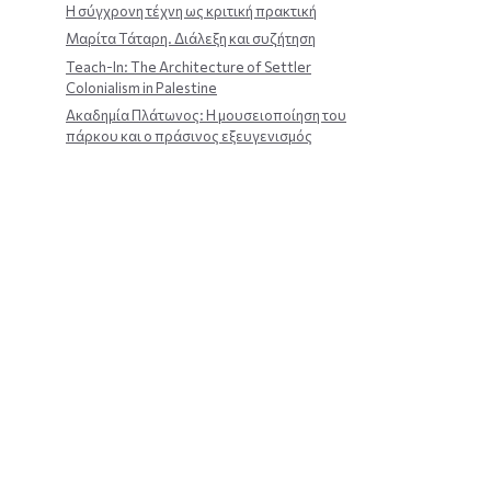
Η σύγχρονη τέχνη ως κριτική πρακτική
Μαρίτα Τάταρη. Διάλεξη και συζήτηση
Teach-In: The Architecture of Settler
Colonialism in Palestine
Ακαδημία Πλάτωνος: Η μουσειοποίηση του
πάρκου και ο πράσινος εξευγενισμός