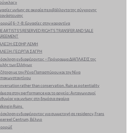
ούγκλας»
γασίες μνήμης σε ακραία περιβάλλοντα της σύγχρονης
τανάστευσης
ορρώξ 6-7-8: Εργασίες στην καραντίνα
E ARTISTS’S RESERVED RIGHTS TRANSFER AND SALE
GREEMENT
ΑΛΕΞΗ: ΕΣΘΗΡ ΛΕΜΗ
ΑΛΕΞΗ: ΓΕΩΡΓΙΑ ΣΑΓΡΗ
όσκληση ενδιαφέροντος – Πρόγραμμα ΔΙΑΠΛΑΣΙΣ της
υλής των Ελλήνων
ζήτηση με την Ρένα Παπασπύρου και την Νίνα
πακωνσταντίνου
nversation rather than conservation. Ruin as potentiality
άμεσα στην performance και το αρχείο: Ανταγωνισμοί
ιθυμίας και μνήμης στη δημόσια σφαίρα
lking in Ruins
όσκληση ενδιαφέροντος για συμμετοχή σε residency, Frans
sereel Centrum, Βέλγιο
πορρώξ