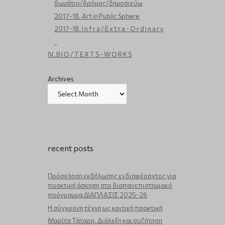
δωμάτιο/δρόμος/δημοσιεύω
2017-18. Art in Public Sphere
2017-18. I n f r a / E x t r a - O r d i n a r y
_
IV. B I O / T E X T S - W O R K S
Archives
recent posts
Πρόσκληση εκδήλωσης ενδιαφέροντος για
πρακτική άσκηση στο διαπανεπιστημιακό
πρόγραμμα ΔΙΑΠΛΑΣΙΣ 2025-26
Η σύγχρονη τέχνη ως κριτική πρακτική
Μαρίτα Τάταρη. Διάλεξη και συζήτηση