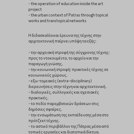
- the operation of education inside the art
project
- the urban context of Patras through topical
works and transtopical networks
Η διδασκαλία και έρευνα της τέχνης στην
αρχιτεκτονική παίρνει υπόψη τα εξής:
- την αρχειακή στροφή της σύγχρονης τέχνης:
προς το ντοκουμέντο, το αρχείο και την
παραγωγή γνώσης.
- την κοινωνική στροφή: πρακτικές τέχνης σε
κοινωνικούς χώρους.
- εξω-τομεακές (extra-disciplinary)
διερευνήσεις στην τέχνη και αρχιτεκτονική.
- διαλογικές, συλλογικές και σχεσιακές
πρακτικές.
- το πεδίο παρεμβατικών δράσεων στις
δημόσιες σφαίρες.
- την ενσωμάτωση της εκπαίδευσης μέσα στο
πρότζεκτ τέχνης.
- το αστικό περιβάλλον της Πάτρας μέσα από
τοπικές εργασίες και διατοπικά δίκτυα.