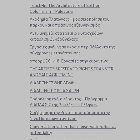
Teach-In: The Architecture of Settler
Colonialism in Palestine
Ακαδημία Πλάτωνος: Η μουσειοποίηση του
πάρκου και ο πράσινος εξευγενισμός
Aντι-μνημεία στα ερείπια αυτοσχέδιων
καταυλισμών «ζούγκλας»
Εργασίες μνήμης σε ακραία περιβάλλοντα της
σύγχρονης μετανάστευσης
απορρώξ 6-7-8: Εργασίες στην καραντίνα
THE ARTISTS’S RESERVED RIGHTS TRANSFER
AND SALE AGREEMENT
ΔΙΑΛΕΞΗ: ΕΣΘΗΡ ΛΕΜΗ
ΔΙΑΛΕΞΗ: ΓΕΩΡΓΙΑ ΣΑΓΡΗ
Πρόσκληση ενδιαφέροντος – Πρόγραμμα
ΔΙΑΠΛΑΣΙΣ της Βουλής των Ελλήνων
Συζήτηση με την Ρένα Παπασπύρου και την
Νίνα Παπακωνσταντίνου
Conversation rather than conservation. Ruin as
potentiality