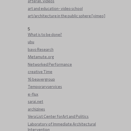
afterall. videos
art and education- video school
art/architecture in the public sphere [vimeo]
5
What is to be done?
ubu
bavo Research
Metamute.org
Networked Performance
creative Time
16 beavergroup
Temporaryservices
e-flux
sarai.net
archizines
Vera List Center forArt and Politics
Laboratory of Immediate Architectural
Intervention