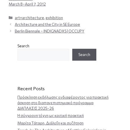
March 8–April 7, 2012
Categories
art+architecture
,
exhibition
Architecture and the City in SE Europe
Berlin Biennale – INDIGNADXS | OCCUPY
Search
Search
Recent Posts
Πρόσκληση εκδήλωσης ενδιαφέροντος για πρακτική
άσκηση στο διαπανεπιστημιακό πρόγραμμα
ΔΙΑΠΛΑΣΙΣ 2025-26
Η σύγχρονη τέχνη ως κριτική πρακτική
Μαρίτα Τάταρη. Διάλεξη και συζήτηση