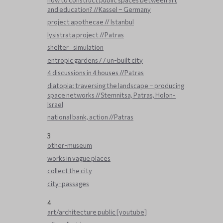
and education? //Kassel – Germany
project apothecae // Istanbul
lysistrata project //Patras
shelter _ simulation
entropic gardens / / un-built city
4 discussions in 4 houses //Patras
diatopia: traversing the landscape – producing
space networks //Stemnitsa, Patras, Holon-
Israel
national bank, action //Patras
3
other-museum
works in vague places
collect the city
city-passages
4
art/architecture public [youtube]