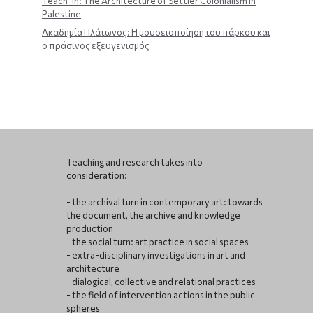
Teach-In: The Architecture of Settler Colonialism in
Palestine
Ακαδημία Πλάτωνος: Η μουσειοποίηση του πάρκου και
ο πράσινος εξευγενισμός
Teaching and research takes into
consideration:
- the archival turn in contemporary art: towards
the document, the archive and knowledge
production
- the social turn: art practice in social spaces
- extra-disciplinary investigations in art and
architecture
- dialogical, collective and relational practices
- the field of intervention actions in the public
spheres