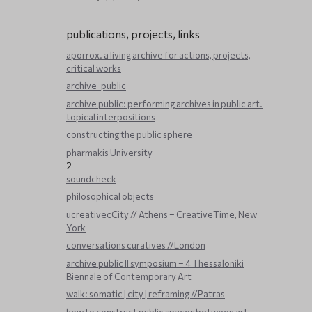
publications, projects, links
aporrox. a living archive for actions, projects,
critical works
archive-public
archive public: performing archives in public art.
topical interpositions
constructing the public sphere
pharmakis University
2
soundcheck
philosophical objects
ucreativecCity // Athens – CreativeTime, New
York
conversations curatives //London
archive public ΙΙ symposium – 4 Thessaloniki
Biennale of Contemporary Art
walk: somatic | city | reframing //Patras
how to construct public spaces between art