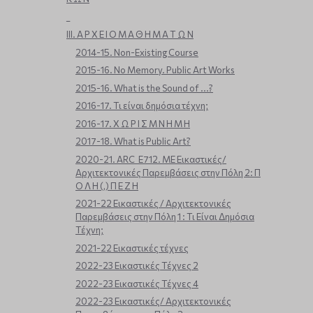
_
ΙΙΙ. Α Ρ Χ Ε Ι Ο Μ Α Θ Η Μ Α Τ Ω Ν
2014-15. Non-Existing Course
2015-16. No Memory. Public Art Works
2015-16. What is the Sound of ...?
2016-17. Τι είναι δημόσια τέχνη;
2016-17. Χ Ω Ρ Ι Σ Μ Ν Η Μ Η
2017-18. What is Public Art?
2020-21. ARC_E712. ΜΕ Εικαστικές/
Αρχιτεκτονικές Παρεμβάσεις στην Πόλη 2: Π
Ο Λ Η (,) Π Ε Ζ Η
2021-22 Εικαστικές / Αρχιτεκτονικές
Παρεμβάσεις στην Πόλη 1 : Τι Είναι Δημόσια
Τέχνη;
2021-22 Εικαστικές τέχνες
2022-23 Εικαστικές Τέχνες 2
2022-23 Εικαστικές Τέχνες 4
2022-23 Εικαστικές/ Αρχιτεκτονικές