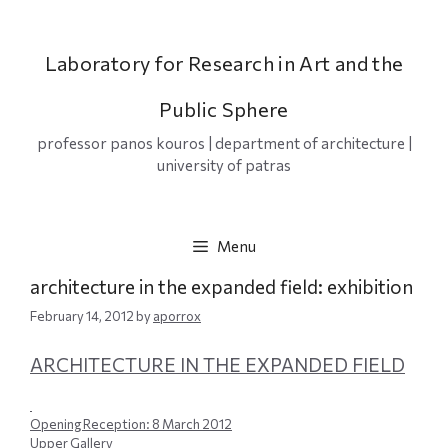
Skip
to
content
Laboratory for Research in Art and the
Public Sphere
professor panos kouros | department of architecture |
university of patras
Menu
architecture in the expanded field: exhibition
February 14, 2012
by
aporrox
ARCHITECTURE IN THE EXPANDED FIELD
Opening Reception: 8 March 2012
Upper Gallery