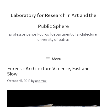
Skip
to
content
Laboratory for Research in Art and the
Public Sphere
professor panos kouros | department of architecture |
university of patras
Menu
Forensic Architecture Violence, Fast and
Slow
October 5, 2019
by
aporrox