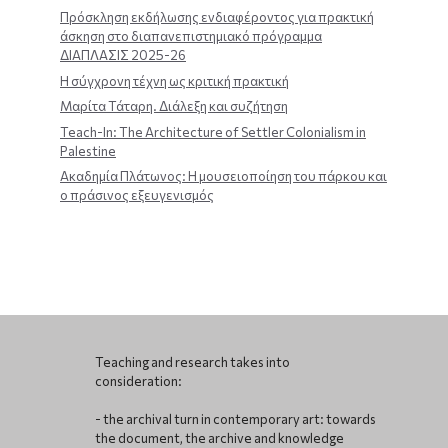
Πρόσκληση εκδήλωσης ενδιαφέροντος για πρακτική
άσκηση στο διαπανεπιστημιακό πρόγραμμα
ΔΙΑΠΛΑΣΙΣ 2025-26
Η σύγχρονη τέχνη ως κριτική πρακτική
Μαρίτα Τάταρη. Διάλεξη και συζήτηση
Teach-In: The Architecture of Settler Colonialism in
Palestine
Ακαδημία Πλάτωνος: Η μουσειοποίηση του πάρκου και
ο πράσινος εξευγενισμός
Teaching and research takes into
consideration:
- the archival turn in contemporary art: towards
the document, the archive and knowledge