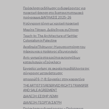
Πρόσκληση εκδήλωσης ενδιαφέροντος για
πρακτική άσκηση στο διαπανεπιστημιακό
πρόγραμμα ΔΙΑΠΛΑΣΙΣ 2025-26
Η σύγχρονη τέχνη ως κριτική πρακτική
Μαρίτα Τάταρη. Διάλεξη και συζήτηση
Teach-In: The Architecture of Settler
Colonialism in Palestine
Ακαδημία Πλάτωνος: Η μουσειοποίηση του
πάρκου και ο πράσινος εξευγενισμός
Aντι-μνημεία στα ερείπια αυτοσχέδιων
καταυλισμών «ζούγκλας»
Εργασίες μνήμης σε ακραία περιβάλλοντα της
σύγχρονης μετανάστευσης
απορρώξ 6-7-8: Εργασίες στην καραντίνα
THE ARTISTS’S RESERVED RIGHTS TRANSFER
AND SALE AGREEMENT
ΔΙΑΛΕΞΗ: ΕΣΘΗΡ ΛΕΜΗ
ΔΙΑΛΕΞΗ: ΓΕΩΡΓΙΑ ΣΑΓΡΗ
Πρόσκληση ενδιαφέροντος – Πρόγραμμα