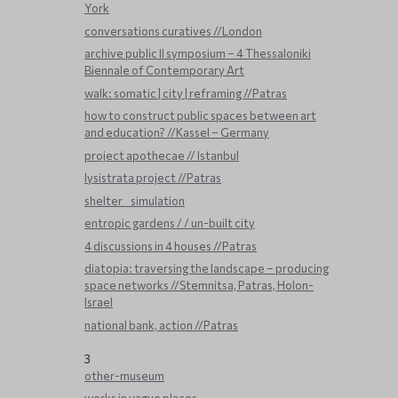
York
conversations curatives //London
archive public ΙΙ symposium – 4 Thessaloniki
Biennale of Contemporary Art
walk: somatic | city | reframing //Patras
how to construct public spaces between art
and education? //Kassel – Germany
project apothecae // Istanbul
lysistrata project //Patras
shelter _ simulation
entropic gardens / / un-built city
4 discussions in 4 houses //Patras
diatopia: traversing the landscape – producing
space networks //Stemnitsa, Patras, Holon-
Israel
national bank, action //Patras
3
other-museum