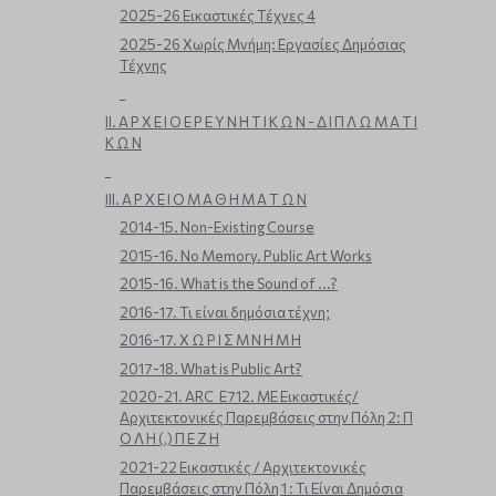
2025-26 Εικαστικές Τέχνες 4
2025-26 Χωρίς Μνήμη: Εργασίες Δημόσιας
Τέχνης
_
ΙΙ. Α Ρ Χ Ε Ι Ο Ε Ρ Ε Υ Ν Η Τ Ι Κ Ω Ν - Δ Ι Π Λ Ω Μ Α Τ Ι
Κ Ω Ν
_
ΙΙΙ. Α Ρ Χ Ε Ι Ο Μ Α Θ Η Μ Α Τ Ω Ν
2014-15. Non-Existing Course
2015-16. No Memory. Public Art Works
2015-16. What is the Sound of ...?
2016-17. Τι είναι δημόσια τέχνη;
2016-17. Χ Ω Ρ Ι Σ Μ Ν Η Μ Η
2017-18. What is Public Art?
2020-21. ARC_E712. ΜΕ Εικαστικές/
Αρχιτεκτονικές Παρεμβάσεις στην Πόλη 2: Π
Ο Λ Η (,) Π Ε Ζ Η
2021-22 Εικαστικές / Αρχιτεκτονικές
Παρεμβάσεις στην Πόλη 1 : Τι Είναι Δημόσια