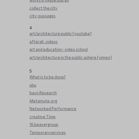
works in vague places
collect the city
city-passages
4
art/architecture public [youtube]
afterall. videos
art and education- video school
art/architecture in the public sphere [vimeo]
5
What is to be done?
ubu
bavo Research
Metamute.org
Networked Performance
creative Time
16 beavergroup
Temporaryservices