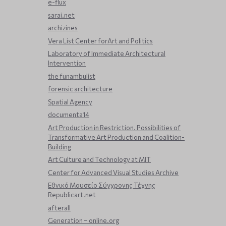
e-flux
sarai.net
archizines
Vera List Center forArt and Politics
Laboratory of Immediate Architectural
Intervention
the funambulist
forensic architecture
Spatial Agency
documenta14
Art Production in Restriction. Possibilities of
Transformative Art Production and Coalition-
Building
Art Culture and Technology at MIT
Center for Advanced Visual Studies Archive
Εθνικό Μουσείο Σύγχρονης Τέχνης
Republicart.net
afterall
Generation – online.org