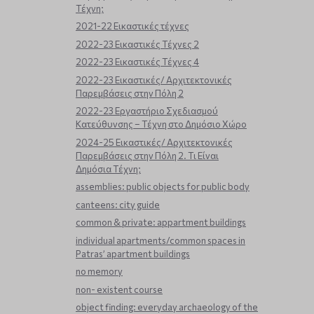
Τέχνη;
2021-22 Εικαστικές τέχνες
2022-23 Εικαστικές Τέχνες 2
2022-23 Εικαστικές Τέχνες 4
2022-23 Εικαστικές/ Αρχιτεκτονικές
Παρεμβάσεις στην Πόλη 2
2022-23 Εργαστήριο Σχεδιασμού
Κατεύθυνσης – Τέχνη στο Δημόσιο Χώρο
2024-25 Εικαστικές/ Αρχιτεκτονικές
Παρεμβάσεις στην Πόλη 2. Τι Είναι
Δημόσια Τέχνη;
assemblies: public objects for public body
canteens: city guide
common & private: appartment buildings
individual apartments/common spaces in
Patras’ apartment buildings
no memory
non- existent course
object finding: everyday archaeology of the