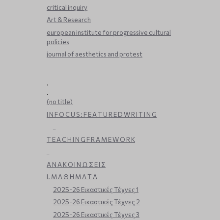
critical inquiry
Art & Research
european institute for progressive cultural
policies
journal of aesthetics and protest
.
.
(no title)
I N F O C U S : F E A T U R E D W R I T I N G
_
T E A C H I N G F R A M E W O R K
_
Α Ν Α Κ Ο Ι Ν Ω Σ Ε Ι Σ
Ι. Μ Α Θ Η Μ Α Τ Α
2025-26 Εικαστικές Τέχνες 1
2025-26 Εικαστικές Τέχνες 2
2025-26 Εικαστικές Τέχνες 3