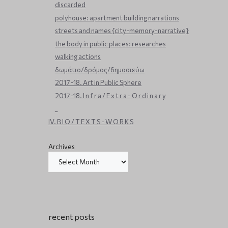
discarded
polyhouse: apartment building narrations
streets and names {city-memory-narrative}
the body in public places: researches
walking actions
δωμάτιο/δρόμος/δημοσιεύω
2017-18. Art in Public Sphere
2017-18. I n f r a / E x t r a - O r d i n a r y
_
IV. B I O / T E X T S - W O R K S
Archives
recent posts