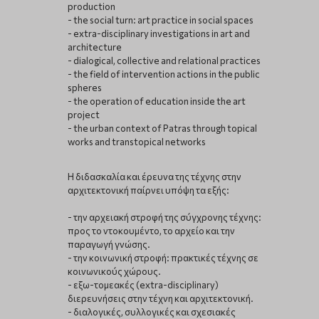
production
- the social turn: art practice in social spaces
- extra-disciplinary investigations in art and
architecture
- dialogical, collective and relational practices
- the field of intervention actions in the public
spheres
- the operation of education inside the art
project
- the urban context of Patras through topical
works and transtopical networks
Η διδασκαλία και έρευνα της τέχνης στην
αρχιτεκτονική παίρνει υπόψη τα εξής:
- την αρχειακή στροφή της σύγχρονης τέχνης:
προς το ντοκουμέντο, το αρχείο και την
παραγωγή γνώσης.
- την κοινωνική στροφή: πρακτικές τέχνης σε
κοινωνικούς χώρους.
- εξω-τομεακές (extra-disciplinary)
διερευνήσεις στην τέχνη και αρχιτεκτονική.
- διαλογικές, συλλογικές και σχεσιακές