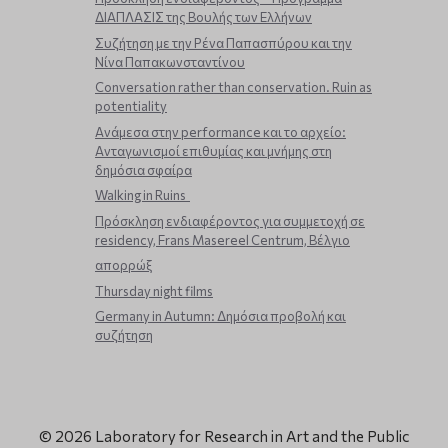
ΔΙΑΠΛΑΣΙΣ της Βουλής των Ελλήνων
Συζήτηση με την Ρένα Παπασπύρου και την
Νίνα Παπακωνσταντίνου
Conversation rather than conservation. Ruin as
potentiality
Ανάμεσα στην performance και το αρχείο:
Ανταγωνισμοί επιθυμίας και μνήμης στη
δημόσια σφαίρα
Walking in Ruins
Πρόσκληση ενδιαφέροντος για συμμετοχή σε
residency, Frans Masereel Centrum, Βέλγιο
απορρώξ
Thursday night films
Germany in Autumn: Δημόσια προβολή και
συζήτηση
© 2026 Laboratory for Research in Art and the Public