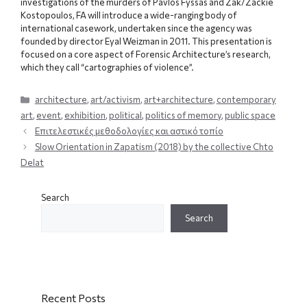
investigations of the murders of Pavlos Fyssas and Zak/Zackie
Kostopoulos, FA will introduce a wide-ranging body of
international casework, undertaken since the agency was
founded by director Eyal Weizman in 2011. This presentation is
focused on a core aspect of Forensic Architecture’s research,
which they call “cartographies of violence”.
Categories
architecture
,
art/activism
,
art+architecture
,
contemporary
art
,
event
,
exhibition
,
political
,
politics of memory
,
public space
Επιτελεστικές μεθοδολογίες και αστικό τοπίο
Slow Orientation in Zapatism (2018) by the collective Chto
Delat
Search
Search
Recent Posts