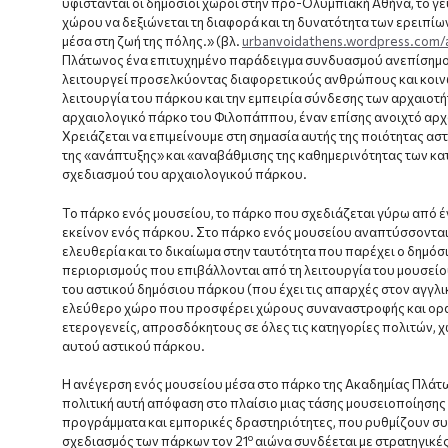
υφίστανται οι δημόσιοι χώροι στην προ-Ολυμπιακή Αθήνα, το γε
χώρου να δεξιώνεται τη διαφορά και τη δυνατότητα των ερειπί
μέσα στη ζωή της πόλης.» (βλ.
urbanvoidathens.wordpress.com/
Πλάτωνος ένα επιτυχημένο παράδειγμα συνδυασμού ανεπίσημου
λειτουργεί προσελκύοντας διαφορετικούς ανθρώπους και κοινω
λειτουργία του πάρκου και την εμπειρία σύνδεσης των αρχαιοτήτ
αρχαιολογικό πάρκο του Φιλοπάππου, έναν επίσης ανοιχτό αρχ
Χρειάζεται να επιμείνουμε στη σημασία αυτής της ποιότητας α
της «ανάπτυξης» και «αναβάθμισης της καθημερινότητας των κατ
σχεδιασμού του αρχαιολογικού πάρκου.
Το πάρκο ενός μουσείου, το πάρκο που σχεδιάζεται γύρω από ένα
εκείνον ενός πάρκου. Στο πάρκο ενός μουσείου αναπτύσσονται
ελευθερία και το δικαίωμα στην ταυτότητα που παρέχει ο δημό
περιορισμούς που επιβάλλονται από τη λειτουργία του μουσείο
του αστικού δημόσιου πάρκου (που έχει τις απαρχές στον αγγλι
ελεύθερο χώρο που προσφέρει χώρους συναναστροφής και ορατ
ετερογενείς, απροσδόκητους σε όλες τις κατηγορίες πολιτών, χ
αυτού αστικού πάρκου.
Η ανέγερση ενός μουσείου μέσα στο πάρκο της Ακαδημίας Πλάτω
πολιτική αυτή απόφαση στο πλαίσιο μιας τάσης μουσειοποίησης 
προγράμματα και εμπορικές δραστηριότητες, που ρυθμίζουν συ
ο
σχεδιασμός των πάρκων τον 21
αιώνα συνδέεται με στρατηγικέ