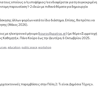
 για τους οποίους ο/η υποψήφιος/α ενδιαφέρεται για τη συγκεκριμένη
ύντομη παρουσίαση 1-2 ιδεών με πιθανά θέματα για δημιουργία
σκησης άλλων φορέων κατά το ίδιο διάστημα. Επίσης, θα πρέπει να
κησης (Μάιος 2026).
ους με ηλεκτρονικό μήνυμα (
kouros@upatras.gr
) (με θέμα «Συμμετοχή
 Καθηγητή κ. Πάνο Κούρο έως την Δευτέρα, 6 Οκτωβρίου 2025.
urses
,
education
,
public space
,
workshop
Αρχιτεκτονικές παρεμβάσεις στην Πόλη 2: Τι είναι Δημόσια Τέχνη;».