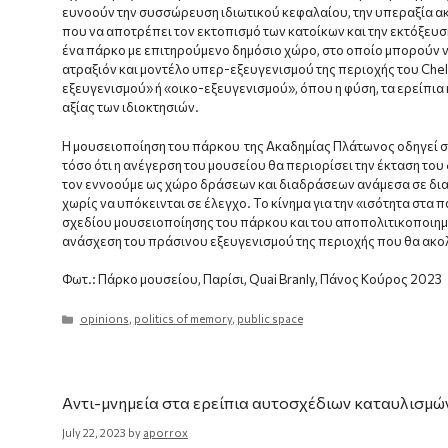
ευνοούν την συσσώρευση ιδιωτικού κεφαλαίου, την υπεραξία ακι
που να αποτρέπει τον εκτοπισμό των κατοίκων και την εκτόξευση
ένα πάρκο με επιτηρούμενο δημόσιο χώρο, στο οποίο μπορούν ν
ατραξιόν και μοντέλο υπερ-εξευγενισμού της περιοχής του Chel
εξευγενισμού» ή «οικο-εξευγενισμού», όπου η φύση, τα ερείπια 
αξίας των ιδιοκτησιών.
Η μουσειοποίηση του πάρκου της Ακαδημίας Πλάτωνος οδηγεί σε
τόσο ότι η ανέγερση του μουσείου θα περιορίσει την έκταση του
τον εννοούμε ως χώρο δράσεων και διαδράσεων ανάμεσα σε δι
χωρίς να υπόκεινται σε έλεγχο. Το κίνημα για την «ισότητα στα
σχεδίου μουσειοποίησης του πάρκου και του αποπολιτικοποιημ
ανάσχεση του πράσινου εξευγενισμού της περιοχής που θα ακο
Φωτ.: Πάρκο μουσείου, Παρίσι, Quai Branly, Πάνος Κούρος 2023
Categories
opinions
,
politics of memory
,
public space
Aντι-μνημεία στα ερείπια αυτοσχέδιων καταυλισμώ
July 22, 2023
by
aporrox