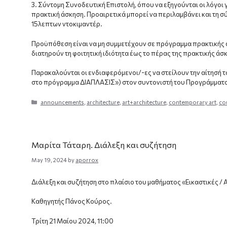
3. Σύντομη Συνοδευτική Επιστολή, όπου να εξηγούνται οι λόγοι
πρακτική άσκηση. Προαιρετικά μπορεί να περιλαμβάνει και τη σ
15λεπτων ντοκιμαντέρ.
Προϋπόθεση είναι να μη συμμετέχουν σε πρόγραμμα πρακτικής ά
διατηρούν τη φοιτητική ιδιότητα έως το πέρας της πρακτικής άσ
Παρακαλούνται οι ενδιαφερόμενοι/-ες να στείλουν την αίτησή τ
στο πρόγραμμα ΔΙΑΠΛΑΣΙΣ») στον συντονιστή του Προγράμματος
Categories
announcements
,
architecture
,
art+architecture
,
contemporary art
,
co
Μαρίτα Τάταρη. Διάλεξη και συζήτηση
May 19, 2024
by
aporrox
Διάλεξη και συζήτηση στο πλαίσιο του μαθήματος «Εικαστικές / 
Καθηγητής Πάνος Κούρος.
Τρίτη 21 Μαίου 2024, 11:00