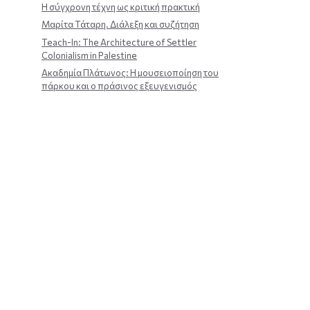
Η σύγχρονη τέχνη ως κριτική πρακτική
Μαρίτα Τάταρη. Διάλεξη και συζήτηση
Teach-In: The Architecture of Settler
Colonialism in Palestine
Ακαδημία Πλάτωνος: Η μουσειοποίηση του
πάρκου και ο πράσινος εξευγενισμός