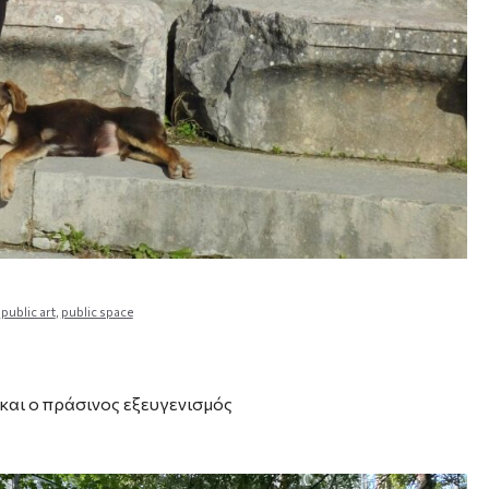
,
public art
,
public space
αι ο πράσινος εξευγενισμός