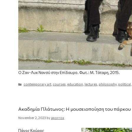
Ο Ζαν-Λυκ Νανσύ στην Επίδαυρο. Φωτ.: Μ. Τάταρη, 2015.
Categories
contemporary art
,
courses
,
education
,
lectures
,
philosophy
,
political
Ακαδημία Πλάτωνος: Η μουσειοποίηση του πάρκου κ
November 2, 2023
by
aporrox
Πάνος Κούρος