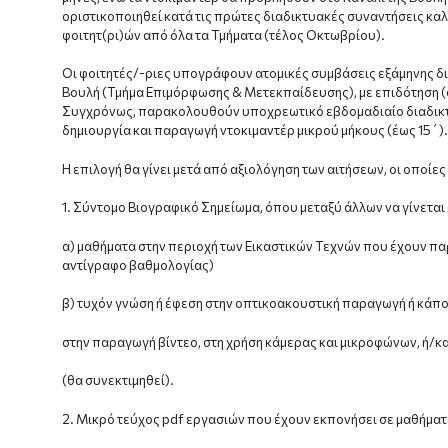
οριστικοποιηθεί κατά τις πρώτες διαδικτυακές συναντήσεις καλ
φοιτητ(ρι)ών από όλα τα Τμήματα (τέλος Οκτωβρίου).
Οι φοιτητές/-ριες υπογράφουν ατομικές συμβάσεις εξάμηνης δ
Βουλή (Τμήμα Επιμόρφωσης & Μετεκπαίδευσης), με επιδότηση (
Συγχρόνως, παρακολουθούν υποχρεωτικό εβδομαδιαίο διαδικτυακ
δημιουργία και παραγωγή ντοκιμαντέρ μικρού μήκους (έως 15΄).
Η επιλογή θα γίνει μετά από αξιολόγηση των αιτήσεων, οι οποίε
1. Σύντομο Βιογραφικό Σημείωμα, όπου μεταξύ άλλων να γίνεται
α) μαθήματα στην περιοχή των Εικαστικών Τεχνών που έχουν πα
αντίγραφο βαθμολογίας)
β) τυχόν γνώση ή έφεση στην οπτικοακουστική παραγωγή ή κάπο
στην παραγωγή βίντεο, στη χρήση κάμερας και μικροφώνων, ή/και
(θα συνεκτιμηθεί).
2. Μικρό τεύχος pdf εργασιών που έχουν εκπονήσει σε μαθήματ