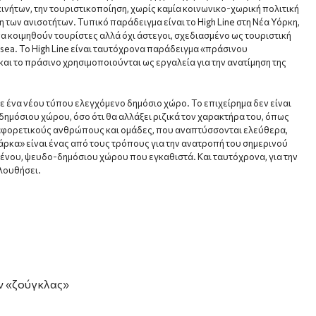
νήτων, την τουριστικοποίηση, χωρίς καμία κοινωνικο-χωρική πολιτική
 των ανισοτήτων. Τυπικό παράδειγμα είναι το High Line στη Νέα Υόρκη,
α κοιμηθούν τουρίστες αλλά όχι άστεγοι, σχεδιασμένο ως τουριστική
sea. Το High Line είναι ταυτόχρονα παράδειγμα «πράσινου
και το πράσινο χρησιμοποιούνται ως εργαλεία για την ανατίμηση της
 ένα νέου τύπου ελεγχόμενο δημόσιο χώρο. Το επιχείρημα δεν είναι
 δημόσιου χώρου, όσο ότι θα αλλάξει ριζικά τον χαρακτήρα του, όπως
αφορετικούς ανθρώπους και ομάδες, που αναπτύσσονται ελεύθερα,
 πάρκα» είναι ένας από τους τρόπους για την ανατροπή του σημερινού
ένου, ψευδο-δημόσιου χώρου που εγκαθιστά. Και ταυτόχρονα, για την
λουθήσει.
ν «ζούγκλας»