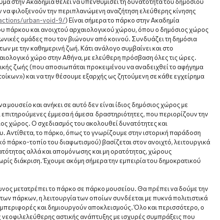
ύμα στην Ακαδημία θέλει να υπενθυμίσει τη δυνατότητα του δημόσιου
ων να φιλοξενούν την περιπλανώμενη αναζήτηση ελεύθερης κίνησης
actions/urban-void-9/
) Είναι σήμερα το πάρκο στην Ακαδημία
 πάρκου και ανοιχτού αρχαιολογικού χώρου, όπου ο δημόσιος χώρος
νικές ομάδες που τον βιώνουν από κοινού. Συνδυάζει τη δημόσια
ων με την καθημερινή ζωή. Κάτι ανάλογο συμβαίνει και στο
αιολογικό χώρο στην Αθήνα, με ελεύθερη πρόσβαση όλες τις ώρες.
στικής ζωής (που αποσιωπάται προκειμένου να αναδειχθεί το αφήγημα
οίκων») και να την θέσουμε εξαρχής ως ζητούμενη σε κάθε εγχείρημα
 μουσείο και ανήκει σε αυτό δεν είναι ίδιος δημόσιος χώρος με
 επιτηρούμενες έμμεσα ή άμεσα δραστηριότητες, που περιορίζουν την
σιος χώρος. Ο σχεδιασμός του ακολουθεί δυνατότητες και
υ. Αντίθετα, το πάρκο, όπως το γνωρίζουμε στην ιστορική παράδοση
κό πάρκο-τοπίο του διαφωτισμού) βασίζεται στον ανοιχτό, λειτουργικά
ότητας αλλά και απομόνωσης και μη ορατότητας, χώρους
ωρίς διάκριση. Έχουμε ακόμη σήμερα την εμπειρία του δημοκρατικού
νος μετατρέπει το πάρκο σε πάρκο μουσείου. Θα πρέπει να δούμε την
των πάρκων, η λειτουργία των οποίων συνδέεται με πυκνά πολιτιστικά
μπεριφορές και δημιουργούν αποκλεισμούς. Όλο και περισσότερο, ο
ς νεοφιλελεύθερης αστικής ανάπτυξης με ισχυρές συμπράξεις που