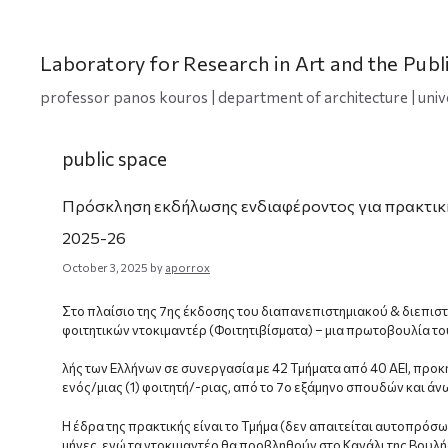
Skip
to
content
Laboratory for Research in Art and the Publ
professor panos kouros | department of architecture | univ
public space
Πρόσκληση εκδήλωσης ενδιαφέροντος για πρακτικ
2025-26
October 3, 2025
by
aporrox
Στο πλαίσιο της 7ης έκδοσης του διαπανεπιστημιακού & διεπι
φοιτητικών ντοκιμαντέρ (Φοιτητιβίσματα) – μια πρωτοβουλία τ
λής των Ελλήνων σε συνεργασία με 42 Τμήματα από 40 ΑΕΙ, προ
ενός/μιας (1) φοιτητή/-ριας, από το 7ο εξάμηνο σπουδών και ά
Η έδρα της πρακτικής είναι το Τμήμα (δεν απαιτείται αυτοπρόσωπ
μήνες, ενώ τα ντοκιμαντέρ θα προβληθούν στο Κανάλι της Βουλή