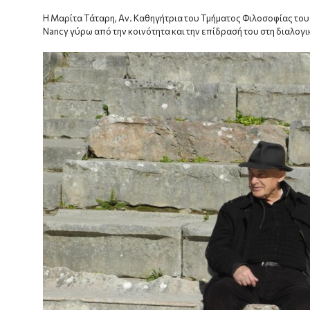
H Μαρίτα Τάταρη, Αν. Καθηγήτρια του Τμήματος Φιλοσοφίας του Π
Nancy γύρω από την κοινότητα και την επίδρασή του στη διαλογικ