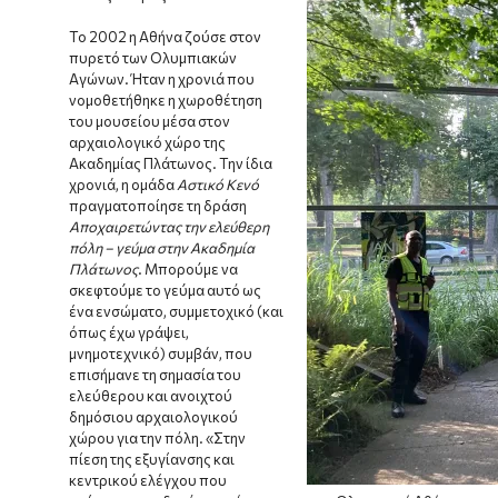
Το 2002 η Αθήνα ζούσε στον
πυρετό των Ολυμπιακών
Αγώνων. Ήταν η χρονιά που
νομοθετήθηκε η χωροθέτηση
του μουσείου μέσα στον
αρχαιολογικό χώρο της
Ακαδημίας Πλάτωνος. Την ίδια
χρονιά, η ομάδα
Αστικό Κενό
πραγματοποίησε τη δράση
Αποχαιρετώντας την ελεύθερη
πόλη – γεύμα στην Ακαδημία
Πλάτωνος
. Μπορούμε να
σκεφτούμε το γεύμα αυτό ως
ένα ενσώματο, συμμετοχικό (και
όπως έχω γράψει,
μνημοτεχνικό) συμβάν, που
επισήμανε τη σημασία του
ελεύθερου και ανοιχτού
δημόσιου αρχαιολογικού
χώρου για την πόλη. «Στην
πίεση της εξυγίανσης και
κεντρικού ελέγχου που