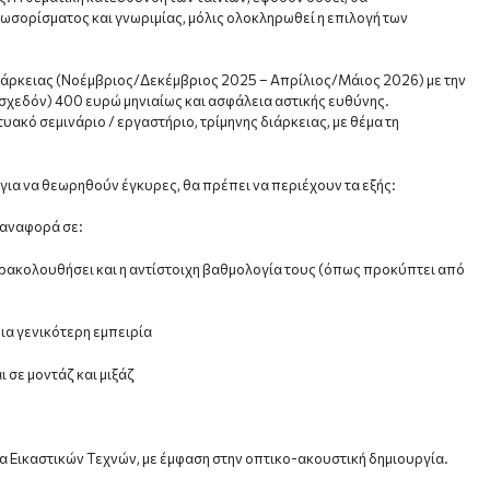
ωσορίσματος και γνωριμίας, μόλις ολοκληρωθεί η επιλογή των
ιάρκειας (Νοέμβριος/Δεκέμβριος 2025 – Απρίλιος/Μάιος 2026) με την
σχεδόν) 400 ευρώ μηνιαίως και ασφάλεια αστικής ευθύνης.
ό σεμινάριο / εργαστήριο, τρίμηνης διάρκειας, με θέμα τη
ς για να θεωρηθούν έγκυρες, θα πρέπει να περιέχουν τα εξής:
 αναφορά σε:
ρακολουθήσει και η αντίστοιχη βαθμολογία τους (όπως προκύπτει από
ια γενικότερη εμπειρία
 σε μοντάζ και μιξάζ
α Εικαστικών Τεχνών, με έμφαση στην οπτικο-ακουστική δημιουργία.