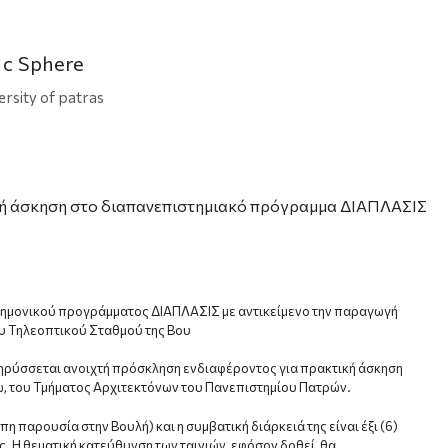
ic Sphere
ersity of patras
ή άσκηση στο διαπανεπιστημιακό πρόγραμμα ΔΙΑΠΛΑΣΙΣ
στημονικού προγράμματος ΔΙΑΠΛΑΣΙΣ με αντικείμενο την παραγωγή
ου Τηλεοπτικού Σταθμού της Βου
κηρύσσεται ανοιχτή πρόσκληση ενδιαφέροντος για πρακτική άσκηση
νω, του Τμήματος Aρχιτεκτόνων του Πανεπιστημίου Πατρών.
η παρουσία στην Βουλή) και η συμβατική διάρκειά της είναι έξι (6)
ς. Η θεματική κατεύθυνση των ταινιών, εφόσον δοθεί, θα