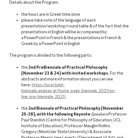
Details about the Program:
the hours are in Greek time zone
please take note of the language of each
presentation/workshop/round table & of the fact that the
presentations in English will be accompanied by
a PowerPoint in French & the presentations in French &
Greek by a PowerPoint in English
The program is divided to the following parts:
the
2nd PreBiennale of Practical Philosophy
[November 23 & 24] with invited workshops
. For the
abstracts and more information about you can see
here:
https://practphil-
biennale.aegean.gr/home_page_biennale_2021/on-
line_pre-biennale_2021/
the
2nd Biennale of Practical Philosophy [November
25-28], with the following Keynote
Speakers
Professor
Paul Standish (Centre for Philosophy of Education, UCL
Institute of Education), Professor Maughn Rollins
Gregory (Montclair State University) & Associate
Professor Megan Jane Laverty (Department of Arts and