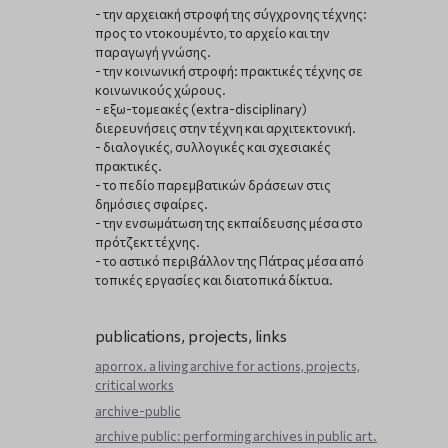
- την αρχειακή στροφή της σύγχρονης τέχνης:
προς το ντοκουμέντο, το αρχείο και την
παραγωγή γνώσης.
- την κοινωνική στροφή: πρακτικές τέχνης σε
κοινωνικούς χώρους.
- εξω-τομεακές (extra-disciplinary)
διερευνήσεις στην τέχνη και αρχιτεκτονική.
- διαλογικές, συλλογικές και σχεσιακές
πρακτικές.
- το πεδίο παρεμβατικών δράσεων στις
δημόσιες σφαίρες.
- την ενσωμάτωση της εκπαίδευσης μέσα στο
πρότζεκτ τέχνης.
- το αστικό περιβάλλον της Πάτρας μέσα από
τοπικές εργασίες και διατοπικά δίκτυα.
publications, projects, links
aporrox. a living archive for actions, projects,
critical works
archive-public
archive public: performing archives in public art.