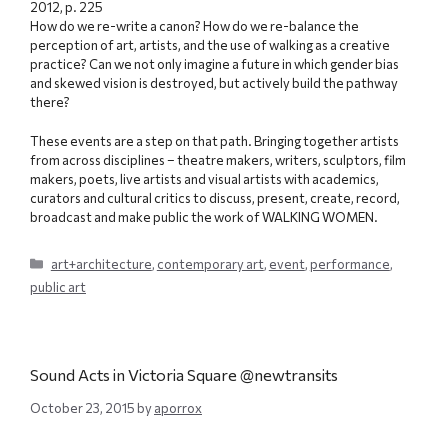
2012, p. 225
How do we re-write a canon? How do we re-balance the
perception of art, artists, and the use of walking as a creative
practice? Can we not only imagine a future in which gender bias
and skewed vision is destroyed, but actively build the pathway
there?
These events are a step on that path. Bringing together artists
from across disciplines – theatre makers, writers, sculptors, film
makers, poets, live artists and visual artists with academics,
curators and cultural critics to discuss, present, create, record,
broadcast and make public the work of WALKING WOMEN.
Categories
art+architecture
,
contemporary art
,
event
,
performance
,
public art
Sound Acts in Victoria Square @newtransits
October 23, 2015
by
aporrox