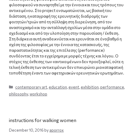
φιλοσοφικού να συναρτηθεί με την έννοια και τους τρόπους του
αντικειμένου. Στo project ενσωματώνεται, ως βασική του
διάσταση, η καταγραφή της ερευνητικής διαδρομής των
φοιτητών/τριών από τη σύλληψη στη διερεύνηση, από τον
αναστοχασμό και την ανταλλαγή σχολίων μέσα στην ομάδα στο
σχεδιασμό και από την υλοποίηση στην παρουσίαση / έκθεση.
Στη διάρκεια αυτή αναδεικνύεται και ερευνάται σε ένα βαθμό η
σχέση της φιλοσοφίας με την έννοια της κατασκευής, της
παραστατικότητας και της επιτέλεσης (performance)
συνδέοντας έτσι το εγχείρημα με μορφές τέχνης και λόγου. Ο
στόχος της έκθεσης των «αντικειμένων» δεν προεξοφλεί, ούτε η
τελική έκθεση των αντικειμένων δεν επικυρώνει μια καταφατική
τοποθέτηση έναντι των αφετηριακών ερευνητικών ερωτημάτων.
Categories
contemporary art
,
education
,
event
,
exhibition
,
performance
,
philosophy
,
workshop
instructions for walking women
December 10, 2016
by
aporrox