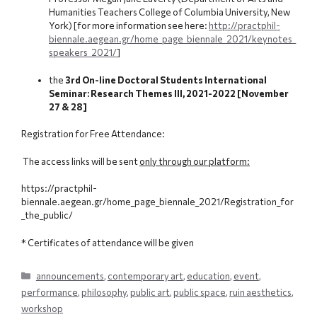
Humanities Teachers College of Columbia University, New
York) [for more information see here:
http://practphil-
biennale.aegean.gr/home_page_biennale_2021/keynotes_
speakers_2021/
]
the
3rd On-line Doctoral Students International
Seminar: Research Themes III, 2021-2022 [November
27 & 28]
Registration for Free Attendance:
The access links will be sent
only through our platform:
https://practphil-
biennale.aegean.gr/home_page_biennale_2021/Registration_for
_the_public/
* Certificates of attendance will be given
Categories
announcements
,
contemporary art
,
education
,
event
,
performance
,
philosophy
,
public art
,
public space
,
ruin aesthetics
,
workshop