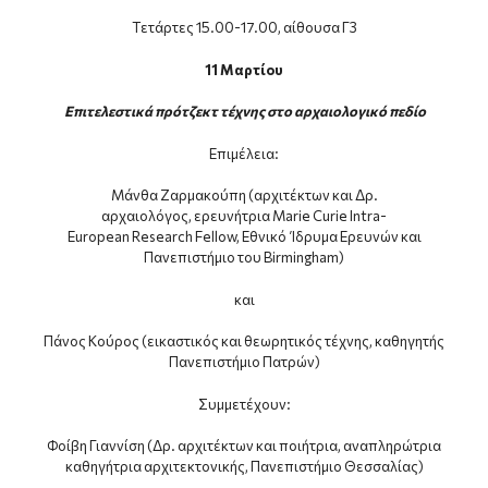
Τετάρτες 15.00-17.00, αίθουσα Γ3
11 Μαρτίου
Επιτελεστικά πρότζεκτ τέχνης στο αρχαιολογικό πεδίο
Επιμέλεια:
Μάνθα Ζαρμακούπη (αρχιτέκτων και Δρ.
αρχαιολόγος, ερευνήτρια Marie Curie Intra-
European Research Fellow, Εθνικό Ίδρυμα Ερευνών και
Πανεπιστήμιο του Birmingham)
και
Πάνος Κούρος (εικαστικός και θεωρητικός τέχνης, καθηγητής
Πανεπιστήμιο Πατρών)
Συμμετέχουν:
Φοίβη Γιαννίση (Δρ. αρχιτέκτων και ποιήτρια, αναπληρώτρια
καθηγήτρια αρχιτεκτονικής, Πανεπιστήμιο Θεσσαλίας)