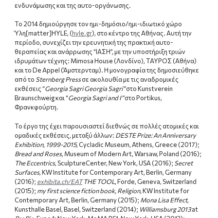
ενδυνάμωσης και της αυτο-οργάνωσης.
Το 2014 δημιούργησε τον ημι-δημόσιο/ημι-ιδιωτικό χώρο
Ύλη[matter]HYLE, (
hyle.gr
), στο κέντρο της Αθήνας. Αυτή την
περίοδο, συνεχίζει την ερευνητική της πρακτική αυτο-
θεραπείας και ανάρρωσης “ΙΑΣΗ”, με την υποστήριξη τριών
ιδρυμάτων τέχνης: Mimosa House (Λονδίνο), ΤΑΥΡΟΣ (Αθήνα)
και το De Appel (Άμστερνταμ). Η μονογραφία της δημοσιεύθηκε
από το
Sternberg
Press
σε ακολουθία με τις αναδρομικές
εκθέσεις “
Georgia
Sagri
Georgia
Sagri
”
στο Kunstverein
Braunschweig και “
Georgia
Sagri
and
I
”
στο Portikus,
Φρανκφούρτη.
Το έργο της έχει παρουσιαστεί διεθνώς σε πολλές ατομικές και
ομαδικές εκθέσεις, μεταξύ άλλων:
DESTE Prize: An Anniversary
Exhibition, 1999-2015
, Cycladic Museum, Athens, Greece (2017);
Bread and Roses
, Museum of Modern Art, Warsaw, Poland (2016);
The Eccentrics
, SculptureCenter, New York, USA (2016);
Secret
Surfaces
, KW Institute for Contemporary Art, Berlin, Germany
(2016);
exhibita.ch/EAT
THE TOOL
, Forde, Geneva, Switzerland
(2015);
my first science fiction book, Religion
, KW Institute for
Contemporary Art, Berlin, Germany (2015);
Mona Lisa Effect
,
Kunsthalle Basel, Basel, Switzerland (2014);
Williamsburg 2013
at