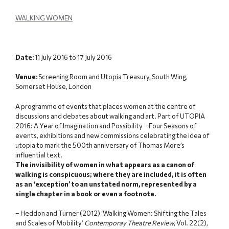
WALKING WOMEN
Date:
11 July 2016 to 17 July 2016
Venue:
Screening Room and Utopia Treasury, South Wing,
Somerset House, London
A programme of events that places women at the centre of
discussions and debates about walking and art. Part of UTOPIA
2016: A Year of Imagination and Possibility – Four Seasons of
events, exhibitions and new commissions celebrating the idea of
utopia to mark the 500th anniversary of Thomas More’s
influential text.
The invisibility of women in what appears as a canon of
walking is conspicuous; where they are included, it is often
as an ‘exception’ to an unstated norm, represented by a
single chapter in a book or even a footnote.
– Heddon and Turner (2012) ‘Walking Women: Shifting the Tales
and Scales of Mobility’
Contemporay Theatre Review
, Vol. 22(2),