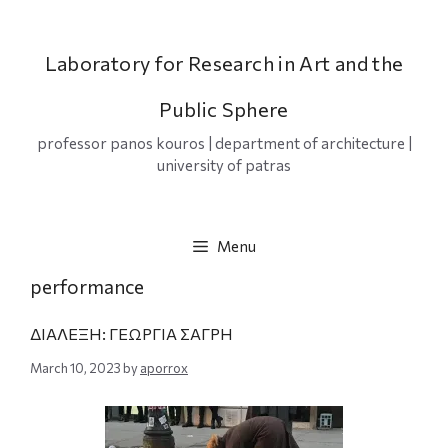
Skip
to
content
Laboratory for Research in Art and the
Public Sphere
professor panos kouros | department of architecture |
university of patras
Menu
performance
ΔΙΑΛΕΞΗ: ΓΕΩΡΓΙΑ ΣΑΓΡΗ
March 10, 2023
by
aporrox