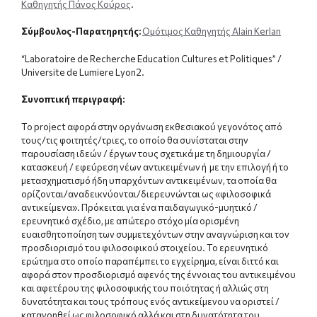
Καθηγητής Πάνος Κούρος
.
Σύμβουλος-Παρατηρητής:
Ομότιμος Καθηγητής Alain Kerlan
“Laboratoire de Recherche Education Cultures et Politiques” /
Universite de Lumiere Lyon2.
Συνοπτική περιγραφή
:
Το project αφορά στην οργάνωση εκθεσιακού γεγονότος από
τους/τις φοιτητές/τριες, το οποίο θα συνίσταται στην
παρουσίαση ιδεών / έργων τους σχετικά με τη δημιουργία /
κατασκευή / εφεύρεση νέων αντικειμένων ή με την επιλογή ή το
μετασχηματισμό ήδη υπαρχόντων αντικειμένων, τα οποία θα
ορίζονται/αναδεικνύονται/διερευνώνται ως «φιλοσοφικά
αντικείμενα». Πρόκειται για ένα παιδαγωγικό-μυητικό /
ερευνητικό σχέδιο, με απώτερο στόχο μία ορισμένη
ευαισθητοποίηση των συμμετεχόντων στην αναγνώριση και τον
προσδιορισμό του φιλοσοφικού στοιχείου. Το ερευνητικό
ερώτημα στο οποίο παραπέμπει το εγχείρημα, είναι διττό και
αφορά στον προσδιορισμό αφενός της έννοιας του αντικειμένου
και αφετέρου της φιλοσοφικής του ποιότητας ή αλλιώς στη
δυνατότητα και τους τρόπους ενός αντικείμενου να οριστεί /
κατανοηθεί ως φιλοσοφικό αλλά και στη δυνατότητα του