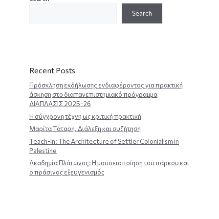
Search
Recent Posts
Πρόσκληση εκδήλωσης ενδιαφέροντος για πρακτική
άσκηση στο διαπανεπιστημιακό πρόγραμμα
ΔΙΑΠΛΑΣΙΣ 2025-26
Η σύγχρονη τέχνη ως κριτική πρακτική
Μαρίτα Τάταρη. Διάλεξη και συζήτηση
Teach-In: The Architecture of Settler Colonialism in
Palestine
Ακαδημία Πλάτωνος: Η μουσειοποίηση του πάρκου και
ο πράσινος εξευγενισμός