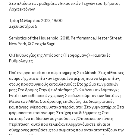
Στο πλαίσιο των μαθημάτων Εικαστικών Τεχνών του Τμήματος
Αρχιτεκτόνων
Τρίτη 14 Μαρτίου 2023, 19:00
Σχεδιαστήριο 5
Semiotics of the Household. 2018, Performance, Hester Street,
New York, © Geogria Sagri
Οι Παθολογίες της Απόδοσης (Περφορμανς) – Ιαματικές
Ρυθμολογίες
Πού ενεργοποιείται το σώμα σήμερα; Στα Airbnb; Στις αίθουσες
αναμονής; στο σπίτι -αν έχουμε ένα μέρος που να λέμε σπίτι-;
στους προσφυγικούς καταυλισμούς; Στο χρώμα των μασκών
μας; Στο δρόμο; Στην ψευδαίσθηση; Ενώ κάνουμε κλάμπινγκ;
Εντός των εκθεσιακών χώρων; Στο άυλο σύμπαν των δικτύων;
Μέσω των ΜΜΕ; Στα όρια της επιθυμίας; Σε διαφημιστικές
καμπάνιες; Μέσα σε μυστικά περάσματα; Στο γυμναστήριο; Στα
φάρμακα που παίρνουμε; Στα ίχνη του διλήμματος; Στα
εκτεταμένα πεδία των συγκρούσεων; Όποια και αν είναι η
περίπτωση, αυτό που τελικά αντιλαμβανόμαστε, είναι οι
σύγχρονες μεταβάσεις του σώματος που αντικατοπτρίζουν την