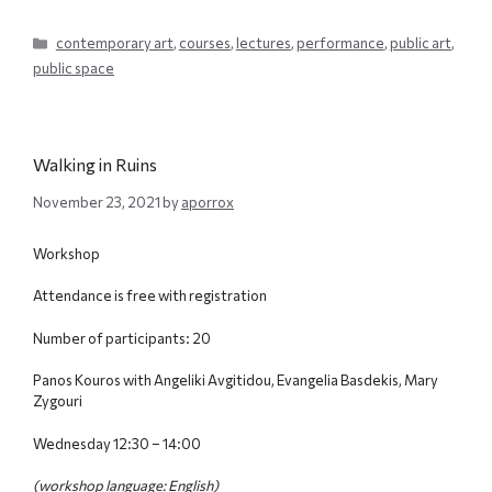
Categories
contemporary art
,
courses
,
lectures
,
performance
,
public art
,
public space
Walking in Ruins
November 23, 2021
by
aporrox
Workshop
Attendance is free with registration
Number of participants: 20
Panos Kouros with Angeliki Avgitidou, Evangelia Basdekis, Mary
Zygouri
Wednesday 12:30 – 14:00
(workshop language: English)