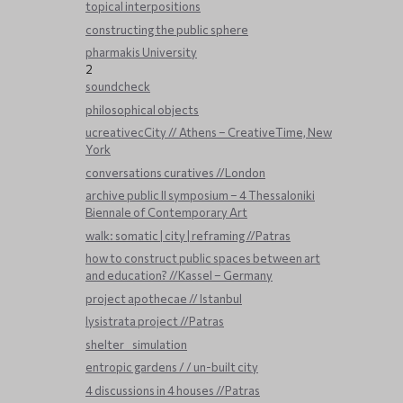
topical interpositions
constructing the public sphere
pharmakis University
2
soundcheck
philosophical objects
ucreativecCity // Athens – CreativeTime, New
York
conversations curatives //London
archive public ΙΙ symposium – 4 Thessaloniki
Biennale of Contemporary Art
walk: somatic | city | reframing //Patras
how to construct public spaces between art
and education? //Kassel – Germany
project apothecae // Istanbul
lysistrata project //Patras
shelter _ simulation
entropic gardens / / un-built city
4 discussions in 4 houses //Patras