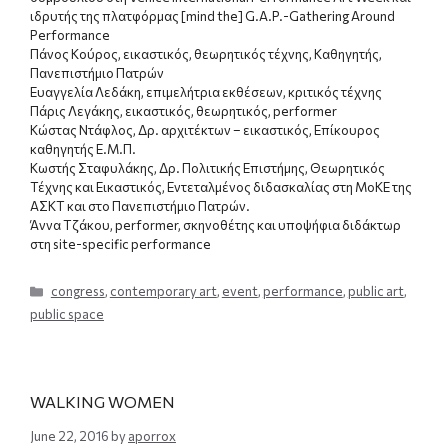
ιδρυτής της πλατφόρμας [mind the] G.A.P.-Gathering Around
Performance
Πάνος Κούρος, εικαστικός
, θεωρητικός τέχνης, Καθηγητής,
Πανεπιστήμιο Πατρών
Ευαγγελία Λεδάκη, επιμελήτρια εκθέσεων, κριτικός τέχνης
Πάρις Λεγάκης, εικαστικός, θεωρητικός, performer
Κώστας Ντάφλος, Δρ. αρχιτέκτων – εικαστικός, Επίκουρος
καθηγητής Ε.Μ.Π.
Κωστής Σταφυλάκης, Δρ. Πολιτικής Επιστήμης, Θεωρητικός
Τέχνης και Εικαστικός, Εντεταλμένος διδασκαλίας στη ΜοΚΕ της
ΑΣΚΤ και στο Πανεπιστήμιο Πατρών.
Άννα Τζάκου, performer, σκηνοθέτης και υποψήφια διδάκτωρ
στη site-specific performance
Categories
congress
,
contemporary art
,
event
,
performance
,
public art
,
public space
WALKING WOMEN
June 22, 2016
by
aporrox