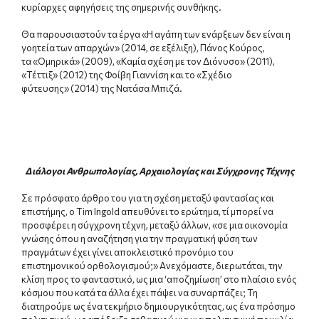
κυρίαρχες αφηγήσεις της σημερινής συνθήκης.
Θα παρουσιαστούν τα έργα «Η αγάπη των ενάρξεων δεν είναι η
γοητεία των απαρχών» (2014, σε εξέλιξη), Πάνος Κούρος,
τα «Ομηρικά» (2009), «Καμία σχέση με τον Διόνυσο» (2011),
«Τέττιξ» (2012) της Φοίβη Γιαννίση και το «Σχέδιο
φύτευσης» (2014) της Νατάσα Μπιζά.
Διάλογοι Ανθρωπολογίας, Αρχαιολογίας και Σύγχρονης Τέχνης
Σε πρόσφατο άρθρο του για τη σχέση μεταξύ φαντασίας και
επιστήμης, ο Tim Ingold απευθύνει το ερώτημα, τί μπορεί να
προσφέρει η σύγχρονη τέχνη, μεταξύ άλλων, «σε μια οικονομία
γνώσης όπου η αναζήτηση για την πραγματική φύση των
πραγμάτων έχει γίνει αποκλειστικό προνόμιο του
επιστημονικού ορθολογισμού;» Ανεχόμαστε, διερωτάται, την
κλίση προς το φανταστικό, ως μια ‘αποζημίωση’ στο πλαίσιο ενός
κόσμου που κατά τα άλλα έχει πάψει να συναρπάζει; Τη
διατηρούμε ως ένα τεκμήριο δημιουργικότητας, ως ένα πρόσημο