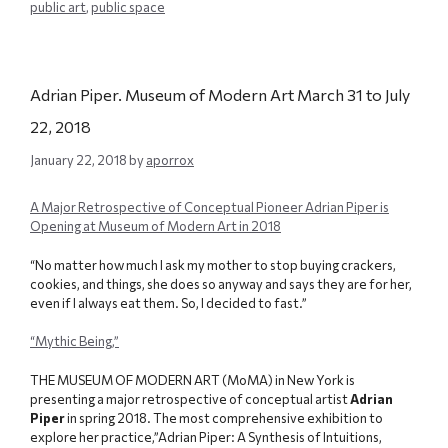
public art
,
public space
Adrian Piper. Museum of Modern Art March 31 to July
22, 2018
January 22, 2018
by
aporrox
A Major Retrospective of Conceptual Pioneer Adrian Piper is
Opening at Museum of Modern Art in 2018
“No matter how much I ask my mother to stop buying crackers,
cookies, and things, she does so anyway and says they are for her,
even if I always eat them. So, I decided to fast.”
“Mythic Being,”
THE MUSEUM OF MODERN ART (MoMA) in New York is
presenting a major retrospective of conceptual artist
Adrian
Piper
in spring 2018. The most comprehensive exhibition to
explore her practice,”Adrian Piper: A Synthesis of Intuitions,