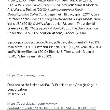
ProBio
, Expo 1: New York, MoMA PS1, New York, USA (2013);
SALOON: There is no country in our hearts
, Museum Of Modern
Art, Warsaw, Poland (2013);
Luminous Interval: The D.
Daskalopoulos Collection
, Guggenheim Bilbao, Spain (2011);
Live
Portfolio
at the
Grand Openings: Return of the Blogs
, MoMa, New
York, USA (2011);
OWEN
, Macedonian Museum, Thessaloniki,
Greece (2011);
This is a party
at
Panic Room
, The Dakis Joannou
Collection, DESTE Foundation, Athens, Greece (2006).
Έχει συμμετάσχει στις διεθνείς εκθέσεις documenta 14 (2017),
Manifesta 11 (2016), Istanbul Biennial (2015), Lyon Biennial (2013)
and Whitney Biennial (2012), Biennial 3: Thessaloniki Biennial
(2011), Athens Biennial (2007).
– – –
https://georgiasagri.com
Exposed to the Unknown: Paul B. Preciado and Georgia Sagri in
conversation
MOUSSE 58
https://georgiasagri.com/wp/wp-
content/uploads/2020/10/PRECIADO-SAGRI-DOUBLE.pdf