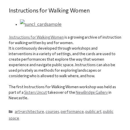
Instructions for Walking Women
Instructions for Walking Women
is a growing archive of instruction
for walking written by and for women.
It is continuously developed through workshops and
interventions in a variety of settings, and the cards are used to
create performances that explore the way that women
experience and navigate public space. Instructions can also be
used privately as methods for exploring landscapes or
considering who is allowed to walk where, and how.
The first Instructions for Walking Women workshop was held as
part of a
Sisters Uncut
takeover of the
NewBridge Gallery
in
Newcastle.
Categories
art+architecture
,
courses
,
performance
,
public art
,
public
space