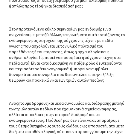
πολιτισμού, ως απόδειξη σεβασμού για μια πολιτισμική ποικιλία
ή απλώς προς τέρψη και διασκέδασή μας;
Στον προτεινόμενο κύκλο σεμιναρίων μας ενδιαφέρει να
ανιχνεύσουμε, μεταξύ άλλων, τα ερωτήματα αυτά εστιάζοντας το
ενδιαφέρον μας στη σχέση της σύγχρονης τέχνης με πεδία
γνώσης που ασχολούνται με τον υλικό πολιτισμό του
παρελθόντος ή του παρόντος, όπως η αρχαιολογία και η
ανθρωπολογία. Τί μπορεί να προσφέρει η σύγχρονη τέχνη στα
πεδία αυτά; Είναι καταδικασμένη να παίζει ρόλο δευτερεύοντα
και περισσότερο ‘εικονογραφικό’ ή μπορεί να συμβάλει
δυναμικά σε μια συνομιλία που θα συντελέσει στην εξέλιξη
θεωριών και πρακτικών και των τριών αυτών πεδίων;
Αναζητούμε δρόμους και μέσα συνομιλίας και διάδρασης μεταξύ
των τριών αυτών πεδίων που έχουν κοινά σημεία αναφοράς,
αλλά και αποκλίσεις στην ιστορική διαδρομή και τα
ενδιαφέροντά τους. Πρόθεσή μας δεν είναι να αναπαράξουμε
τους θεσμοθετημένους αυτούς κλάδους ως υποσυστήματα με τη
δική του το καθένα λογική, ούτε και να προσεγγίσουμε την τέχνη