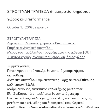
ΣΤΡΟΓΓΥΛΗ ΤΡΑΠΕΖΑ Δημοκρατία, δημόσιος
χώρος και Performance
October 15, 2016
by
aporrox
ΣΤΡΟΓΓΥΛΗ ΤΡΑΠΕΖΑ
Δημοκρατία, δημόσιος χώρος και Performance.
Επιμέλεια: Αγγελική Αυγητίδου
Μέρος του παράλληλου προγράμματος της έκθεσης [OUT]
TOPIAS Περφόρμανς και υπαίθριος / δημόσιος χώρος
Συμμετέχοντες:
Γκίγκη Αργυροπούλου, Δρ. θεωρητικός, επιμελήτρια,
σκηνοθέτης
Αγγελική Αυγητίδου, Δρ. εικαστικός – αρχιτέκτων, Επίκουρη
καθηγήτρια Π.Δ.Μ.
Μαίρη Ζυγούρη, εικαστικός καλλιτέχνης, performer
Ελπίδα Καραμπά, επιμελήτρια, θεωρητικός τέχνης
Francesco Kiais, καλλιτέχνης, δάσκαλος και θεωρητικός της
performance art, μέλος του διοικητικού επιμελητικού
συμβουλίου στη Venice International Performance Art Week και