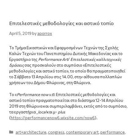
Επιτελεστικές μεθοδολογίες και αστικό τοπίο
April 5, 2019
by
aporrox
Το Τμήμα Εικαστικών και Εφαρμοσμένων Τεχνών της Σχολής
Καλών Τεχνών του Πανεπιστημίου Δυτικής Μακεδονίας και το
Εργαστήριο της
Performance Art
/
Επιτελεστικές καλλιτεχνικές
δράσεις
σας προσκαλούν στο συμπόσιο «Επιτελεστικές
μεθοδολογίες και αστικό τοπίο», το οποίο θα πραγματοποιηθεί
το Σάββατο 13 Απριλίου στις 14.00, στην αίθουσα πολλαπλών
χρήσεων του Δήμου Φλώρινας, στη Φλώρινα.
To
«
Performance now v.6
: Επιτελεστικές μεθοδολογίες και
αστικό τοπίο»
πραγματοποιείται στο διάστημα 12-14 Απριλίου
2019 στη Φλώρινα και συμπεριλαμβάνει, εκτός από το συμπόσιο,
τα εργαστήρια
_local
και μ-
plus
(
https://performancenow6.wixsite.com/now6
).
Categories
art+architecture
,
congress
,
contemporary art
,
performance
,