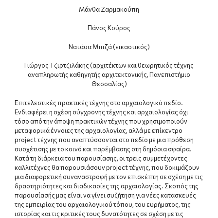
Μάνθα Ζαρμακούπη
Πάνος Κούρος
Νατάσα Μπιζά (εικαστικός)
Γιώργος Τζιρτζιλάκης (αρχιτέκτων και θεωρητικός τέχνης
αναπληρωτής καθηγητής αρχιτεκτονικής, Πανεπιστήμιο
Θεσσαλίας)
Επιτελεστικές πρακτικές τέχνης στο αρχαιολογικό πεδίο.
Ενδιαφέρει η σχέση σύγχρονης τέχνης και αρχαιολογίας όχι
τόσο από την άποψη πρακτικών τέχνης που χρησιμοποιούν
μεταφορικά έννοιες της αρχαιολογίας, αλλά με επίκεντρο
project τέχνης που αναπτύσσονται στο πεδίο με μια πρόθεση
συσχέτισης με το κοινό και παρέμβασης στη δημόσια σφαίρα.
Κατά τη διάρκεια του παρουσίασης, οι τρεις συμμετέχοντες
καλλιτέχνες θα παρουσιάσουν project τέχνης, που δοκιμάζουν
μια διαφορετική συναναστροφή με τον επισκέπτη σε σχέση με τις
δραστηριότητες και διαδικασίες της αρχαιολογίας. Σκοπός της
παρουσίασής μας είναι να γίνει συζήτηση για νέες κατασκευές
της εμπειρίας του αρχαιολογικού τόπου, του ευρήματος, της
ιστορίας και τις κριτικές τους δυνατότητες σε σχέση με τις