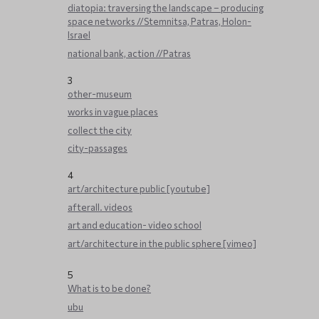
diatopia: traversing the landscape – producing
space networks //Stemnitsa, Patras, Holon-
Israel
national bank, action //Patras
3
other-museum
works in vague places
collect the city
city-passages
4
art/architecture public [youtube]
afterall. videos
art and education- video school
art/architecture in the public sphere [vimeo]
5
What is to be done?
ubu