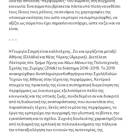
ίδια την απόδοση -περφορμανς- του σώματος στη σύγχρονη
κοινωνία. Ένα σώμα που βρίσκεται πάντα υπό πίεση να εκθέσει
τους ίδιους τους ρόλους, τα σενάρια, τις χορογραφίες της
υποκειμενικότητας του ώστε να μπορεί να συμπεριληφθεί, να
αξίζει ως σώμα που έχει σημασία να υπάρχει, ώστε να ζει και να
είναι.
– – –
Η Γεωργία Σαγρή είναι καλλιτέχνης. Ζει και εργάζεται μεταξύ
Αθήνας (Ελλάδα) και Νέας Υόρκης (Αμερική). Διετέλεσε
Λέκτορας στο
Τμήμα Τέχνης και Νέων Μέσων
της Πολυτεχνικής
Σχολής της Ζυρίχης (ZHdk) το διάστημα 2016-2019. Το 2019
ανακηρύχθηκε Αναπληρώτρια Καθηγήτρια στην Σχολή Καλών
Τεχνών της Αθήνας στην τέχνη της περφόρμανς. Κεντρικό
στοιχείο της πρακτικής της είναι η συστηματική διερεύνηση της
περφόρμανς ως ένα συνεχώς εξελισσόμενο πεδίο της
κοινωνικής και της οπτικής ζωής, συνδεδεμένο αν και διακριτό
από τη διαλεκτική της αναπαράστασης που συναντάται στις
παραστατικές τέχνες. Εκτός από το μέσο της περφόρμανς, το
έργο της εμπεριέχει την συγγραφή, την γλυπτική, το βίντεο, την
εγκατάσταση και το σχέδιο. Συχνά η δουλειά της χαρακτηρίζεται
από τη διαρκή της εμπλοκή σε πολιτικά κινήματα, την πάλη και
την επαναξιολόγηση των εννοιών της αυτονομίας, της