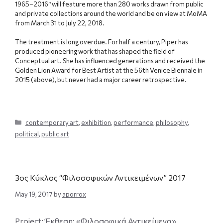
1965–2016″ will feature more than 280 works drawn from public
and private collections around the world and be on view at MoMA
from March 31 to July 22, 2018.
The treatment is long overdue. For half a century, Piper has
produced pioneering work that has shaped the field of
Conceptual art. She has influenced generations and received the
Golden Lion Award for Best Artist at the 56th Venice Biennale in
2015 (above), but never had a major career retrospective.
Categories
contemporary art
,
exhibition
,
performance
,
philosophy
,
political
,
public art
3ος Κύκλος “Φιλοσοφικών Αντικειμένων” 2017
May 19, 2017
by
aporrox
Project
: Έκθεση: «Φιλοσοφικά Αντικείμενα»