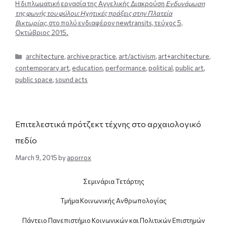
Η διπλωματική εργασία της Αγγελικής Διακρούση
Ενδυνάμωση
της φωνής του φύλου: Ηχητικές πράξεις στην Πλατεία
Βικτωρίας,
στο πολύ ενδιαφέρον newtransits, τεύχος 5,
Οκτώβριος 2015.
Categories
architecture
,
archive practice
,
art/activism
,
art+architecture
,
contemporary art
,
education
,
performance
,
political
,
public art
,
public space
,
sound acts
Επιτελεστικά πρότζεκτ τέχνης στο αρχαιολογικό
πεδίο
March 9, 2015
by
aporrox
Σεμινάρια Τετάρτης
Τμήμα Κοινωνικής Ανθρωπολογίας
Πάντειο Πανεπιστήμιο Κοινωνικών και Πολιτικών Επιστημών