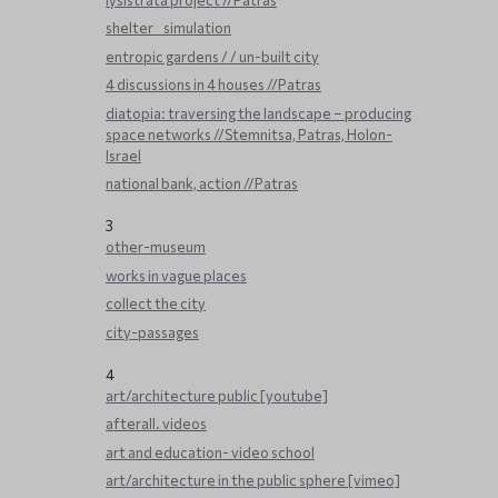
shelter _ simulation
entropic gardens / / un-built city
4 discussions in 4 houses //Patras
diatopia: traversing the landscape – producing
space networks //Stemnitsa, Patras, Holon-
Israel
national bank, action //Patras
3
other-museum
works in vague places
collect the city
city-passages
4
art/architecture public [youtube]
afterall. videos
art and education- video school
art/architecture in the public sphere [vimeo]