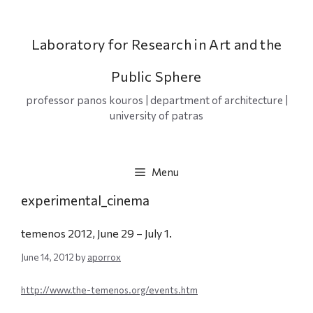
Skip
to
content
Laboratory for Research in Art and the
Public Sphere
professor panos kouros | department of architecture |
university of patras
Menu
experimental_cinema
temenos 2012, June 29 – July 1.
June 14, 2012
by
aporrox
http://www.the-temenos.org/events.htm