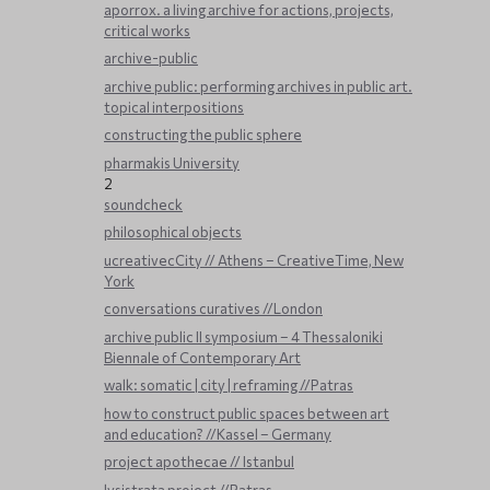
aporrox. a living archive for actions, projects,
critical works
archive-public
archive public: performing archives in public art.
topical interpositions
constructing the public sphere
pharmakis University
2
soundcheck
philosophical objects
ucreativecCity // Athens – CreativeTime, New
York
conversations curatives //London
archive public ΙΙ symposium – 4 Thessaloniki
Biennale of Contemporary Art
walk: somatic | city | reframing //Patras
how to construct public spaces between art
and education? //Kassel – Germany
project apothecae // Istanbul
lysistrata project //Patras