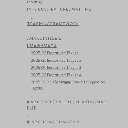
(no title)
I N F O C U S : F E A T U R E D W R I T I N G
_
T E A C H I N G F R A M E W O R K
_
Α Ν Α Κ Ο Ι Ν Ω Σ Ε Ι Σ
Ι. Μ Α Θ Η Μ Α Τ Α
2025-26 Εικαστικές Τέχνες 1
2025-26 Εικαστικές Τέχνες 2
2025-26 Εικαστικές Τέχνες 3
2025-26 Εικαστικές Τέχνες 4
2025-26 Χωρίς Μνήμη: Εργασίες Δημόσιας
Τέχνης
_
ΙΙ. Α Ρ Χ Ε Ι Ο Ε Ρ Ε Υ Ν Η Τ Ι Κ Ω Ν - Δ Ι Π Λ Ω Μ Α Τ Ι
Κ Ω Ν
_
ΙΙΙ. Α Ρ Χ Ε Ι Ο Μ Α Θ Η Μ Α Τ Ω Ν