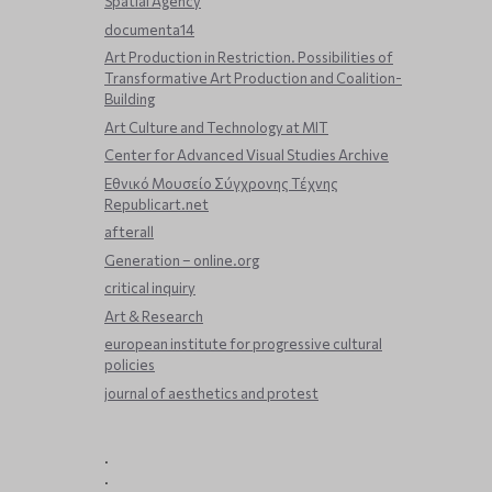
Spatial Agency
documenta14
Art Production in Restriction. Possibilities of
Transformative Art Production and Coalition-
Building
Art Culture and Technology at MIT
Center for Advanced Visual Studies Archive
Εθνικό Μουσείο Σύγχρονης Τέχνης
Republicart.net
afterall
Generation – online.org
critical inquiry
Art & Research
european institute for progressive cultural
policies
journal of aesthetics and protest
.
.