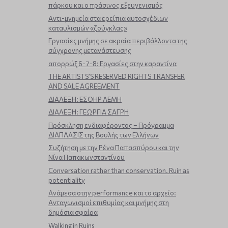
πάρκου και ο πράσινος εξευγενισμός
Aντι-μνημεία στα ερείπια αυτοσχέδιων
καταυλισμών «ζούγκλας»
Εργασίες μνήμης σε ακραία περιβάλλοντα της
σύγχρονης μετανάστευσης
απορρώξ 6-7-8: Εργασίες στην καραντίνα
THE ARTISTS’S RESERVED RIGHTS TRANSFER
AND SALE AGREEMENT
ΔΙΑΛΕΞΗ: ΕΣΘΗΡ ΛΕΜΗ
ΔΙΑΛΕΞΗ: ΓΕΩΡΓΙΑ ΣΑΓΡΗ
Πρόσκληση ενδιαφέροντος – Πρόγραμμα
ΔΙΑΠΛΑΣΙΣ της Βουλής των Ελλήνων
Συζήτηση με την Ρένα Παπασπύρου και την
Νίνα Παπακωνσταντίνου
Conversation rather than conservation. Ruin as
potentiality
Ανάμεσα στην performance και το αρχείο:
Ανταγωνισμοί επιθυμίας και μνήμης στη
δημόσια σφαίρα
Walking in Ruins