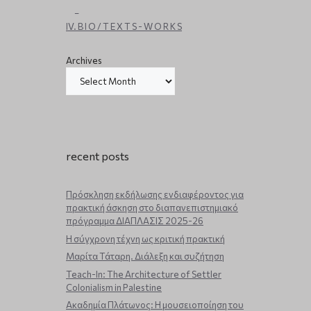
_
IV. B I O / T E X T S - W O R K S
Archives
recent posts
Πρόσκληση εκδήλωσης ενδιαφέροντος για
πρακτική άσκηση στο διαπανεπιστημιακό
πρόγραμμα ΔΙΑΠΛΑΣΙΣ 2025-26
Η σύγχρονη τέχνη ως κριτική πρακτική
Μαρίτα Τάταρη. Διάλεξη και συζήτηση
Teach-In: The Architecture of Settler
Colonialism in Palestine
Ακαδημία Πλάτωνος: Η μουσειοποίηση του