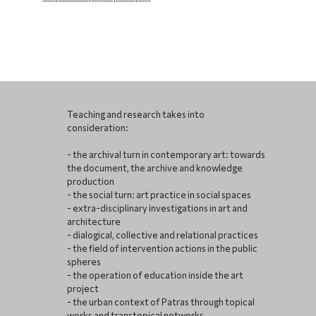
Teaching and research takes into
consideration:
- the archival turn in contemporary art: towards
the document, the archive and knowledge
production
- the social turn: art practice in social spaces
- extra-disciplinary investigations in art and
architecture
- dialogical, collective and relational practices
- the field of intervention actions in the public
spheres
- the operation of education inside the art
project
- the urban context of Patras through topical
works and transtopical networks