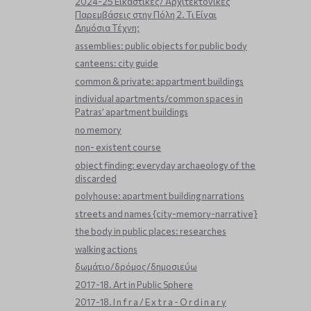
2024-25 Εικαστικές/ Αρχιτεκτονικές
Παρεμβάσεις στην Πόλη 2. Τι Είναι
Δημόσια Τέχνη;
assemblies: public objects for public body
canteens: city guide
common & private: appartment buildings
individual apartments/common spaces in
Patras’ apartment buildings
no memory
non- existent course
object finding: everyday archaeology of the
discarded
polyhouse: apartment building narrations
streets and names {city-memory-narrative}
the body in public places: researches
walking actions
δωμάτιο/δρόμος/δημοσιεύω
2017-18. Art in Public Sphere
2017-18. I n f r a / E x t r a - O r d i n a r y