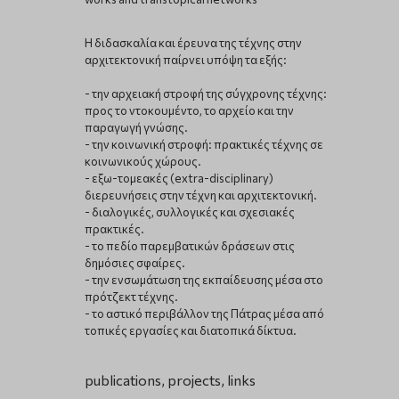
Η διδασκαλία και έρευνα της τέχνης στην
αρχιτεκτονική παίρνει υπόψη τα εξής:
- την αρχειακή στροφή της σύγχρονης τέχνης:
προς το ντοκουμέντο, το αρχείο και την
παραγωγή γνώσης.
- την κοινωνική στροφή: πρακτικές τέχνης σε
κοινωνικούς χώρους.
- εξω-τομεακές (extra-disciplinary)
διερευνήσεις στην τέχνη και αρχιτεκτονική.
- διαλογικές, συλλογικές και σχεσιακές
πρακτικές.
- το πεδίο παρεμβατικών δράσεων στις
δημόσιες σφαίρες.
- την ενσωμάτωση της εκπαίδευσης μέσα στο
πρότζεκτ τέχνης.
- το αστικό περιβάλλον της Πάτρας μέσα από
τοπικές εργασίες και διατοπικά δίκτυα.
publications, projects, links