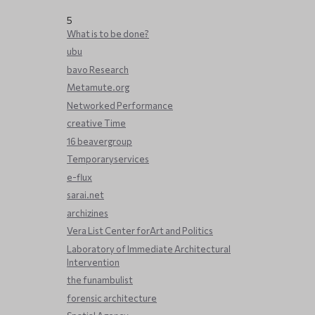
5
What is to be done?
ubu
bavo Research
Metamute.org
Networked Performance
creative Time
16 beavergroup
Temporaryservices
e-flux
sarai.net
archizines
Vera List Center forArt and Politics
Laboratory of Immediate Architectural
Intervention
the funambulist
forensic architecture