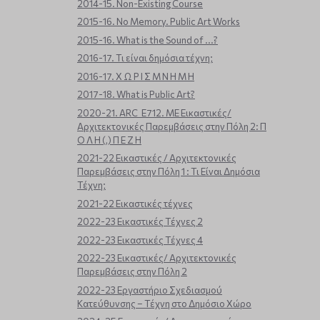
2014-15. Non-Existing Course
2015-16. No Memory. Public Art Works
2015-16. What is the Sound of ...?
2016-17. Τι είναι δημόσια τέχνη;
2016-17. Χ Ω Ρ Ι Σ Μ Ν Η Μ Η
2017-18. What is Public Art?
2020-21. ARC_E712. ΜΕ Εικαστικές/
Αρχιτεκτονικές Παρεμβάσεις στην Πόλη 2: Π
Ο Λ Η (,) Π Ε Ζ Η
2021-22 Εικαστικές / Αρχιτεκτονικές
Παρεμβάσεις στην Πόλη 1 : Τι Είναι Δημόσια
Τέχνη;
2021-22 Εικαστικές τέχνες
2022-23 Εικαστικές Τέχνες 2
2022-23 Εικαστικές Τέχνες 4
2022-23 Εικαστικές/ Αρχιτεκτονικές
Παρεμβάσεις στην Πόλη 2
2022-23 Εργαστήριο Σχεδιασμού
Κατεύθυνσης – Τέχνη στο Δημόσιο Χώρο