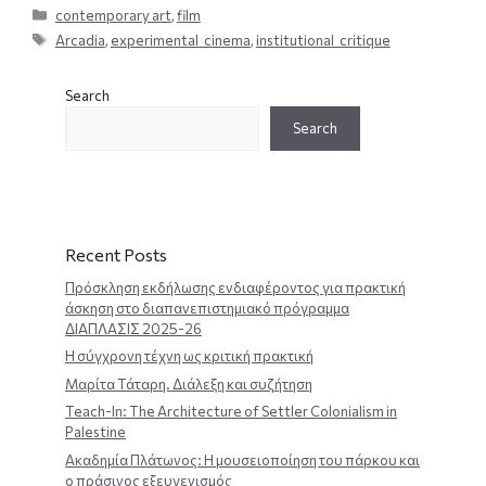
Categories
contemporary art
,
film
Tags
Arcadia
,
experimental_cinema
,
institutional_critique
Search
Search
Recent Posts
Πρόσκληση εκδήλωσης ενδιαφέροντος για πρακτική
άσκηση στο διαπανεπιστημιακό πρόγραμμα
ΔΙΑΠΛΑΣΙΣ 2025-26
Η σύγχρονη τέχνη ως κριτική πρακτική
Μαρίτα Τάταρη. Διάλεξη και συζήτηση
Teach-In: The Architecture of Settler Colonialism in
Palestine
Ακαδημία Πλάτωνος: Η μουσειοποίηση του πάρκου και
ο πράσινος εξευγενισμός