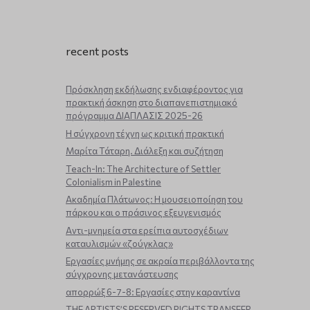
recent posts
Πρόσκληση εκδήλωσης ενδιαφέροντος για
πρακτική άσκηση στο διαπανεπιστημιακό
πρόγραμμα ΔΙΑΠΛΑΣΙΣ 2025-26
Η σύγχρονη τέχνη ως κριτική πρακτική
Μαρίτα Τάταρη. Διάλεξη και συζήτηση
Teach-In: The Architecture of Settler
Colonialism in Palestine
Ακαδημία Πλάτωνος: Η μουσειοποίηση του
πάρκου και ο πράσινος εξευγενισμός
Aντι-μνημεία στα ερείπια αυτοσχέδιων
καταυλισμών «ζούγκλας»
Εργασίες μνήμης σε ακραία περιβάλλοντα της
σύγχρονης μετανάστευσης
απορρώξ 6-7-8: Εργασίες στην καραντίνα
THE ARTISTS’S RESERVED RIGHTS TRANSFER