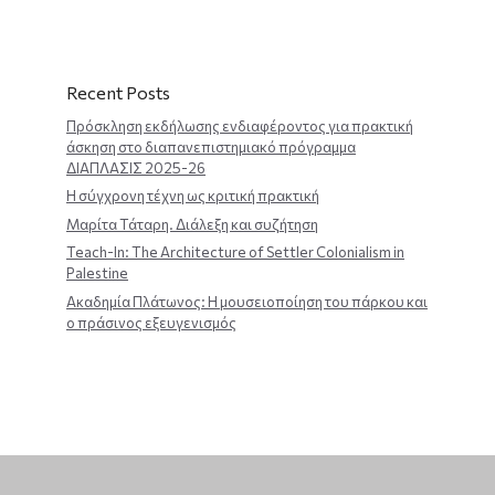
Recent Posts
Πρόσκληση εκδήλωσης ενδιαφέροντος για πρακτική
άσκηση στο διαπανεπιστημιακό πρόγραμμα
ΔΙΑΠΛΑΣΙΣ 2025-26
Η σύγχρονη τέχνη ως κριτική πρακτική
Μαρίτα Τάταρη. Διάλεξη και συζήτηση
Teach-In: The Architecture of Settler Colonialism in
Palestine
Ακαδημία Πλάτωνος: Η μουσειοποίηση του πάρκου και
ο πράσινος εξευγενισμός