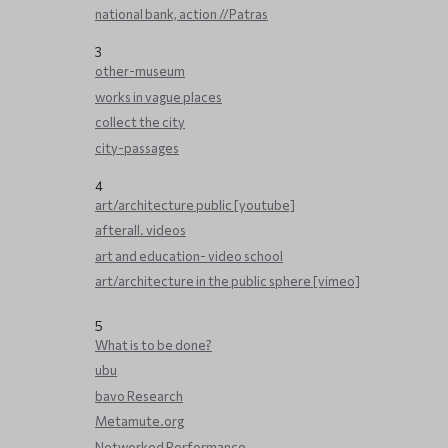
national bank, action //Patras
3
other-museum
works in vague places
collect the city
city-passages
4
art/architecture public [youtube]
afterall. videos
art and education- video school
art/architecture in the public sphere [vimeo]
5
What is to be done?
ubu
bavo Research
Metamute.org
Networked Performance