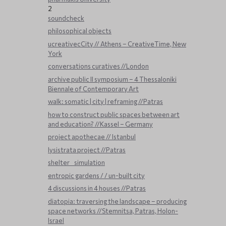
2
soundcheck
philosophical objects
ucreativecCity // Athens – CreativeTime, New
York
conversations curatives //London
archive public ΙΙ symposium – 4 Thessaloniki
Biennale of Contemporary Art
walk: somatic | city | reframing //Patras
how to construct public spaces between art
and education? //Kassel – Germany
project apothecae // Istanbul
lysistrata project //Patras
shelter _ simulation
entropic gardens / / un-built city
4 discussions in 4 houses //Patras
diatopia: traversing the landscape – producing
space networks //Stemnitsa, Patras, Holon-
Israel