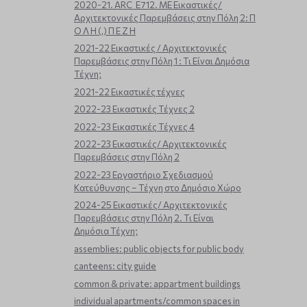
2020-21. ARC_E712. ΜΕ Εικαστικές/
Αρχιτεκτονικές Παρεμβάσεις στην Πόλη 2: Π
Ο Λ Η (,) Π Ε Ζ Η
2021-22 Εικαστικές / Αρχιτεκτονικές
Παρεμβάσεις στην Πόλη 1 : Τι Είναι Δημόσια
Τέχνη;
2021-22 Εικαστικές τέχνες
2022-23 Εικαστικές Τέχνες 2
2022-23 Εικαστικές Τέχνες 4
2022-23 Εικαστικές/ Αρχιτεκτονικές
Παρεμβάσεις στην Πόλη 2
2022-23 Εργαστήριο Σχεδιασμού
Κατεύθυνσης – Τέχνη στο Δημόσιο Χώρο
2024-25 Εικαστικές/ Αρχιτεκτονικές
Παρεμβάσεις στην Πόλη 2. Τι Είναι
Δημόσια Τέχνη;
assemblies: public objects for public body
canteens: city guide
common & private: appartment buildings
individual apartments/common spaces in