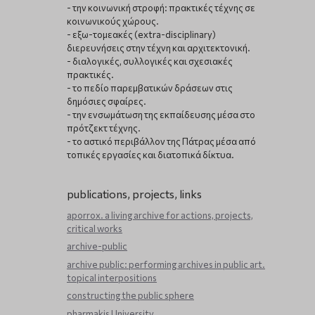
- την κοινωνική στροφή: πρακτικές τέχνης σε
κοινωνικούς χώρους.
- εξω-τομεακές (extra-disciplinary)
διερευνήσεις στην τέχνη και αρχιτεκτονική.
- διαλογικές, συλλογικές και σχεσιακές
πρακτικές.
- το πεδίο παρεμβατικών δράσεων στις
δημόσιες σφαίρες.
- την ενσωμάτωση της εκπαίδευσης μέσα στο
πρότζεκτ τέχνης.
- το αστικό περιβάλλον της Πάτρας μέσα από
τοπικές εργασίες και διατοπικά δίκτυα.
publications, projects, links
aporrox. a living archive for actions, projects,
critical works
archive-public
archive public: performing archives in public art.
topical interpositions
constructing the public sphere
pharmakis University