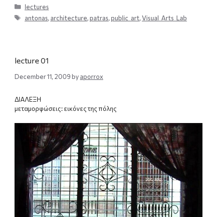
Categories
lectures
Tags
antonas
,
architecture
,
patras
,
public_art
,
Visual_Arts_Lab
lecture 01
December 11, 2009
by
aporrox
ΔΙΑΛΕΞΗ
μεταμορφώσεις: εικόνες της πόλης