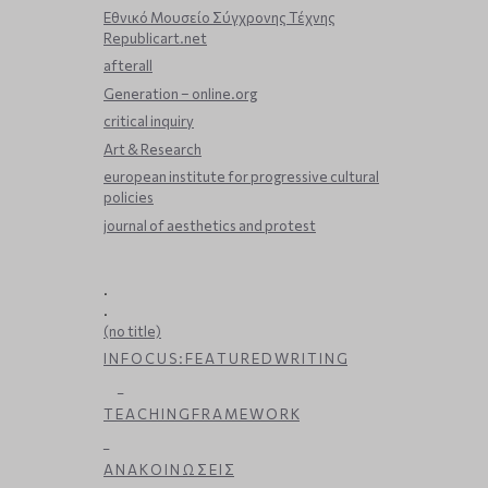
Εθνικό Μουσείο Σύγχρονης Τέχνης
Republicart.net
afterall
Generation – online.org
critical inquiry
Art & Research
european institute for progressive cultural
policies
journal of aesthetics and protest
.
.
(no title)
I N F O C U S : F E A T U R E D W R I T I N G
_
T E A C H I N G F R A M E W O R K
_
Α Ν Α Κ Ο Ι Ν Ω Σ Ε Ι Σ