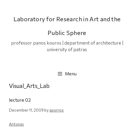
Skip
to
content
Laboratory for Research in Art and the
Public Sphere
professor panos kouros | department of architecture |
university of patras
Menu
Visual_Arts_Lab
lecture 02
December 11, 2009
by
aporrox
Antonas