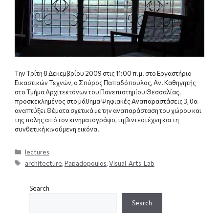
Την Τρίτη 8 Δεκεμβρίου 2009 στις 11:00 π.μ. στο Εργαστήριο
Εικαστικών Τεχνών, ο Σπύρος Παπαδόπουλος, Αν. Καθηγητής
στο Τμήμα Αρχιτεκτόνων του Πανεπιστημίου Θεσσαλίας,
προσκεκλημένος στο μάθημα Ψηφιακές Αναπαραστάσεις 3, θα
αναπτύξει Θέματα σχετικά με την αναπαράσταση του χώρου και
της πόλης από τον κινηματογράφο, τη βιντεοτέχνη και τη
συνθετική κινούμενη εικόνα.
Categories
lectures
Tags
architecture
,
Papadopoulos
,
Visual_Arts_Lab
Search
Search