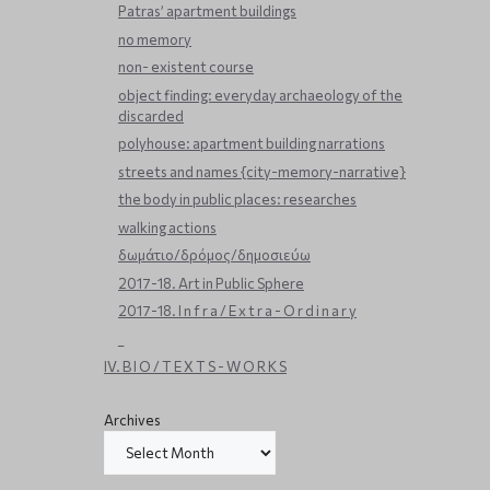
Patras’ apartment buildings
no memory
non- existent course
object finding: everyday archaeology of the
discarded
polyhouse: apartment building narrations
streets and names {city-memory-narrative}
the body in public places: researches
walking actions
δωμάτιο/δρόμος/δημοσιεύω
2017-18. Art in Public Sphere
2017-18. I n f r a / E x t r a - O r d i n a r y
_
IV. B I O / T E X T S - W O R K S
Archives