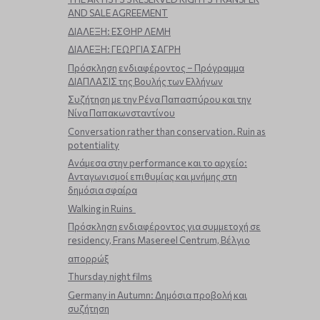
AND SALE AGREEMENT
ΔΙΑΛΕΞΗ: ΕΣΘΗΡ ΛΕΜΗ
ΔΙΑΛΕΞΗ: ΓΕΩΡΓΙΑ ΣΑΓΡΗ
Πρόσκληση ενδιαφέροντος – Πρόγραμμα
ΔΙΑΠΛΑΣΙΣ της Βουλής των Ελλήνων
Συζήτηση με την Ρένα Παπασπύρου και την
Νίνα Παπακωνσταντίνου
Conversation rather than conservation. Ruin as
potentiality
Ανάμεσα στην performance και το αρχείο:
Ανταγωνισμοί επιθυμίας και μνήμης στη
δημόσια σφαίρα
Walking in Ruins
Πρόσκληση ενδιαφέροντος για συμμετοχή σε
residency, Frans Masereel Centrum, Βέλγιο
απορρώξ
Thursday night films
Germany in Autumn: Δημόσια προβολή και
συζήτηση