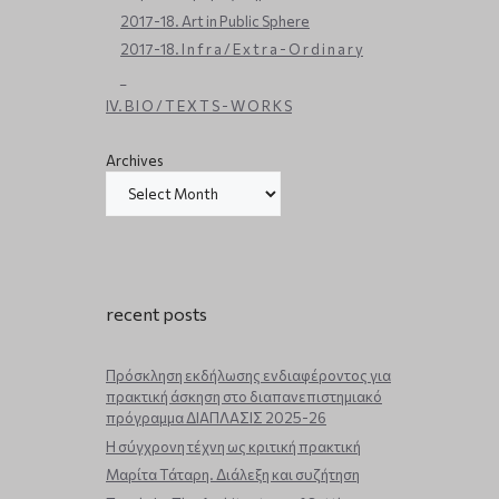
2017-18. Art in Public Sphere
2017-18. I n f r a / E x t r a - O r d i n a r y
_
IV. B I O / T E X T S - W O R K S
Archives
recent posts
Πρόσκληση εκδήλωσης ενδιαφέροντος για
πρακτική άσκηση στο διαπανεπιστημιακό
πρόγραμμα ΔΙΑΠΛΑΣΙΣ 2025-26
Η σύγχρονη τέχνη ως κριτική πρακτική
Μαρίτα Τάταρη. Διάλεξη και συζήτηση