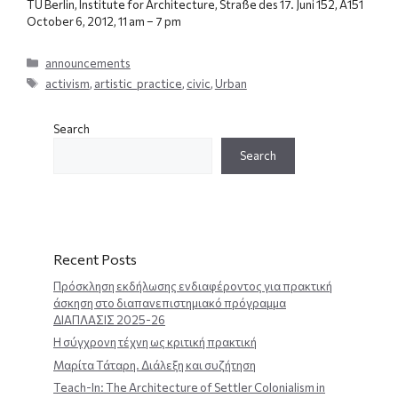
TU Berlin, Institute for Architecture, Straße des 17. Juni 152, A151
October 6, 2012, 11 am – 7 pm
Categories
announcements
Tags
activism
,
artistic_practice
,
civic
,
Urban
Search
Search
Recent Posts
Πρόσκληση εκδήλωσης ενδιαφέροντος για πρακτική
άσκηση στο διαπανεπιστημιακό πρόγραμμα
ΔΙΑΠΛΑΣΙΣ 2025-26
Η σύγχρονη τέχνη ως κριτική πρακτική
Μαρίτα Τάταρη. Διάλεξη και συζήτηση
Teach-In: The Architecture of Settler Colonialism in