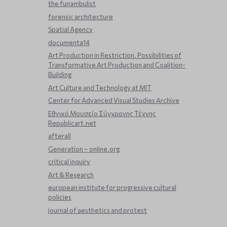
the funambulist
forensic architecture
Spatial Agency
documenta14
Art Production in Restriction. Possibilities of
Transformative Art Production and Coalition-
Building
Art Culture and Technology at MIT
Center for Advanced Visual Studies Archive
Εθνικό Μουσείο Σύγχρονης Τέχνης
Republicart.net
afterall
Generation – online.org
critical inquiry
Art & Research
european institute for progressive cultural
policies
journal of aesthetics and protest