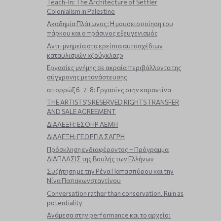
Teach-In: The Architecture of Settler
Colonialism in Palestine
Ακαδημία Πλάτωνος: Η μουσειοποίηση του
πάρκου και ο πράσινος εξευγενισμός
Aντι-μνημεία στα ερείπια αυτοσχέδιων
καταυλισμών «ζούγκλας»
Εργασίες μνήμης σε ακραία περιβάλλοντα της
σύγχρονης μετανάστευσης
απορρώξ 6-7-8: Εργασίες στην καραντίνα
THE ARTISTS’S RESERVED RIGHTS TRANSFER
AND SALE AGREEMENT
ΔΙΑΛΕΞΗ: ΕΣΘΗΡ ΛΕΜΗ
ΔΙΑΛΕΞΗ: ΓΕΩΡΓΙΑ ΣΑΓΡΗ
Πρόσκληση ενδιαφέροντος – Πρόγραμμα
ΔΙΑΠΛΑΣΙΣ της Βουλής των Ελλήνων
Συζήτηση με την Ρένα Παπασπύρου και την
Νίνα Παπακωνσταντίνου
Conversation rather than conservation. Ruin as
potentiality
Ανάμεσα στην performance και το αρχείο: