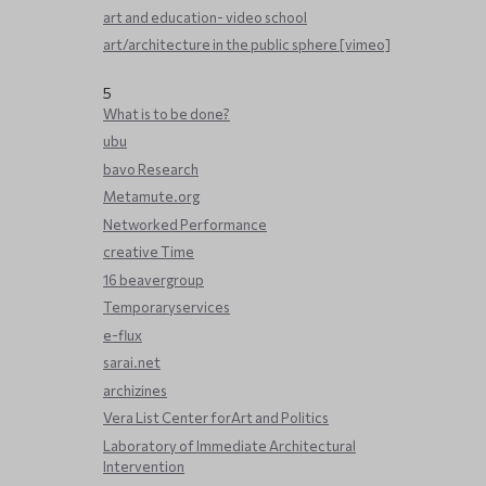
art and education- video school
art/architecture in the public sphere [vimeo]
5
What is to be done?
ubu
bavo Research
Metamute.org
Networked Performance
creative Time
16 beavergroup
Temporaryservices
e-flux
sarai.net
archizines
Vera List Center forArt and Politics
Laboratory of Immediate Architectural
Intervention