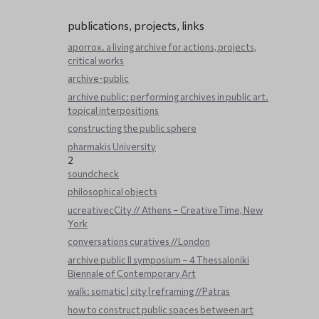
publications, projects, links
aporrox. a living archive for actions, projects,
critical works
archive-public
archive public: performing archives in public art.
topical interpositions
constructing the public sphere
pharmakis University
2
soundcheck
philosophical objects
ucreativecCity // Athens – CreativeTime, New
York
conversations curatives //London
archive public ΙΙ symposium – 4 Thessaloniki
Biennale of Contemporary Art
walk: somatic | city | reframing //Patras
how to construct public spaces between art