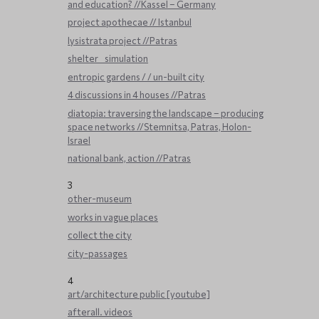
and education? //Kassel – Germany
project apothecae // Istanbul
lysistrata project //Patras
shelter _ simulation
entropic gardens / / un-built city
4 discussions in 4 houses //Patras
diatopia: traversing the landscape – producing
space networks //Stemnitsa, Patras, Holon-
Israel
national bank, action //Patras
3
other-museum
works in vague places
collect the city
city-passages
4
art/architecture public [youtube]
afterall. videos