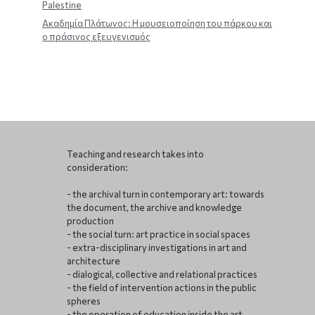
Palestine
Ακαδημία Πλάτωνος: Η μουσειοποίηση του πάρκου και
ο πράσινος εξευγενισμός
Teaching and research takes into
consideration:
- the archival turn in contemporary art: towards
the document, the archive and knowledge
production
- the social turn: art practice in social spaces
- extra-disciplinary investigations in art and
architecture
- dialogical, collective and relational practices
- the field of intervention actions in the public
spheres
- the operation of education inside the art