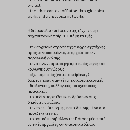
project
- the urban context of Patras through topical
works and transtopical networks
Η διδασκαλία και έρευνα της τέχνης στην
αρχιτεκτονική παίρνει υπόψη τα εξής:
- την αρχειακή στροφή της σύγχρονης τέχνης:
προς το ντοκουμέντο, το αρχείο και την
παραγωγή γνώσης.
- την κοινωνική στροφή: πρακτικές τέχνης σε
κοινωνικούς χώρους.
- εξω-τομεακές (extra-disciplinary)
διερευνήσεις στην τέχνη και αρχιτεκτονική.
- διαλογικές, συλλογικές και σχεσιακές
πρακτικές.
- το πεδίο παρεμβατικών δράσεων στις
δημόσιες σφαίρες.
- την ενσωμάτωση της εκπαίδευσης μέσα στο
πρότζεκτ τέχνης.
- το αστικό περιβάλλον της Πάτρας μέσα από
τοπικές εργασίες και διατοπικά δίκτυα.