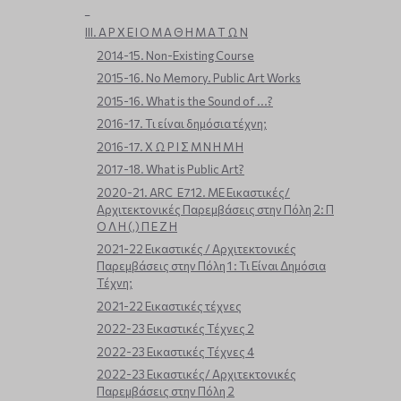
_
ΙΙΙ. Α Ρ Χ Ε Ι Ο Μ Α Θ Η Μ Α Τ Ω Ν
2014-15. Non-Existing Course
2015-16. No Memory. Public Art Works
2015-16. What is the Sound of ...?
2016-17. Τι είναι δημόσια τέχνη;
2016-17. Χ Ω Ρ Ι Σ Μ Ν Η Μ Η
2017-18. What is Public Art?
2020-21. ARC_E712. ΜΕ Εικαστικές/
Αρχιτεκτονικές Παρεμβάσεις στην Πόλη 2: Π
Ο Λ Η (,) Π Ε Ζ Η
2021-22 Εικαστικές / Αρχιτεκτονικές
Παρεμβάσεις στην Πόλη 1 : Τι Είναι Δημόσια
Τέχνη;
2021-22 Εικαστικές τέχνες
2022-23 Εικαστικές Τέχνες 2
2022-23 Εικαστικές Τέχνες 4
2022-23 Εικαστικές/ Αρχιτεκτονικές
Παρεμβάσεις στην Πόλη 2