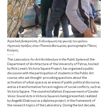
Αγγελική Διακρούση,
Ενδυνάμωση της φωνής του φύλου.
Ηχητικές πράξεις στην Πλατεία Βικτωρίας
,
φωτογραφία: Πάνος
Κούρος
– – –
The
Laboratory for Art/Architecture in the Public Sphere
at the
Department of Architecture of the University of Patras, hosted
by Rick Lowe’s Victoria Square Project, has organized a public
discussion with the participation of students in the Public Art
course, who ask thought-provoking questions about the
activation of urban space as an arena of public political discourse,
and as a transformative force in regions of social conflicts, such as
Victoria Square. The sound installation
Empowerment of Gender
Voice: Sound Acts in Victoria Square
is being presented, realized
by Angeliki Diakrousi as a diploma project, in the framework of
the research topics of the Laboratory. During the last decade,