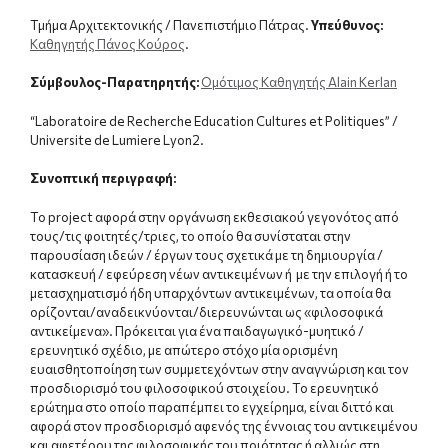
Τμήμα Αρχιτεκτονικής / Πανεπιστήμιο Πάτρας.
Υπεύθυνος:
Καθηγητής Πάνος Κούρος
.
Σύμβουλος-Παρατηρητής:
Ομότιμος Καθηγητής Alain Kerlan
“Laboratoire de Recherche Education Cultures et Politiques” /
Universite de Lumiere Lyon2.
Συνοπτική περιγραφή
:
Το project αφορά στην οργάνωση εκθεσιακού γεγονότος από
τους/τις φοιτητές/τριες, το οποίο θα συνίσταται στην
παρουσίαση ιδεών / έργων τους σχετικά με τη δημιουργία /
κατασκευή / εφεύρεση νέων αντικειμένων ή με την επιλογή ή το
μετασχηματισμό ήδη υπαρχόντων αντικειμένων, τα οποία θα
ορίζονται/αναδεικνύονται/διερευνώνται ως «φιλοσοφικά
αντικείμενα». Πρόκειται για ένα παιδαγωγικό-μυητικό /
ερευνητικό σχέδιο, με απώτερο στόχο μία ορισμένη
ευαισθητοποίηση των συμμετεχόντων στην αναγνώριση και τον
προσδιορισμό του φιλοσοφικού στοιχείου. Το ερευνητικό
ερώτημα στο οποίο παραπέμπει το εγχείρημα, είναι διττό και
αφορά στον προσδιορισμό αφενός της έννοιας του αντικειμένου
και αφετέρου της φιλοσοφικής του ποιότητας ή αλλιώς στη