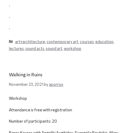
.
.
.
Categories
art+architecture
,
contemporary art
,
courses
,
education
,
lectures
,
sound acts
,
sound art
,
workshop
Walking in Ruins
November 23, 2021
by
aporrox
Workshop
Attendance is free with registration
Number of participants: 20
Panos Kouros with Angeliki Avgitidou, Evangelia Basdekis, Mary