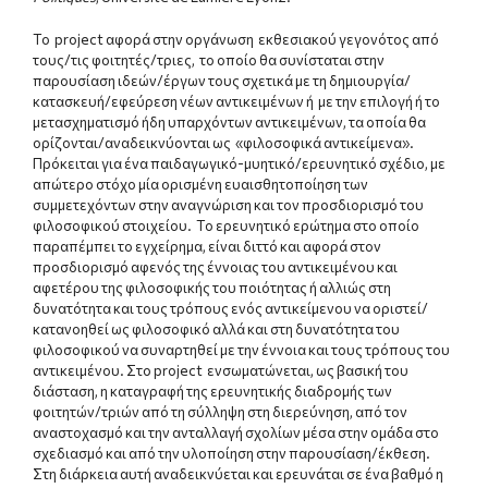
Το project αφορά στην οργάνωση εκθεσιακού γεγονότος από
τους/τις φοιτητές/τριες, το οποίο θα συνίσταται στην
παρουσίαση ιδεών/έργων τους σχετικά με τη δημιουργία/
κατασκευή/εφεύρεση νέων αντικειμένων ή με την επιλογή ή το
μετασχηματισμό ήδη υπαρχόντων αντικειμένων, τα οποία θα
ορίζονται/αναδεικνύονται ως «φιλοσοφικά αντικείμενα».
Πρόκειται για ένα παιδαγωγικό-μυητικό/ερευνητικό σχέδιο, με
απώτερο στόχο μία ορισμένη ευαισθητοποίηση των
συμμετεχόντων στην αναγνώριση και τον προσδιορισμό του
φιλοσοφικού στοιχείου. Το ερευνητικό ερώτημα στο οποίο
παραπέμπει το εγχείρημα, είναι διττό και αφορά στον
προσδιορισμό αφενός της έννοιας του αντικειμένου και
αφετέρου της φιλοσοφικής του ποιότητας ή αλλιώς στη
δυνατότητα και τους τρόπους ενός αντικείμενου να οριστεί/
κατανοηθεί ως φιλοσοφικό αλλά και στη δυνατότητα του
φιλοσοφικού να συναρτηθεί με την έννοια και τους τρόπους του
αντικειμένου. Στo project ενσωματώνεται, ως βασική του
διάσταση, η καταγραφή της ερευνητικής διαδρομής των
φοιτητών/τριών από τη σύλληψη στη διερεύνηση, από τον
αναστοχασμό και την ανταλλαγή σχολίων μέσα στην ομάδα στο
σχεδιασμό και από την υλοποίηση στην παρουσίαση/έκθεση.
Στη διάρκεια αυτή αναδεικνύεται και ερευνάται σε ένα βαθμό η