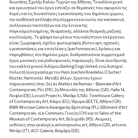
Ανωτάτης Σχολής Καλών Τεχνών της Αθήνας.Το καλλιτεχνικό
και ερευνητικό του έργο εστιάζει σε θεματικές που αφορούν τις
δομές και τις δυνατότητες εγκατοίκησης του δημόσιου χώρου,
την αισθητική αντίληψη στη σύγχρονη κοινωνία, την κατασκευή
συλλογικών ταυτοτήτων και την έννοια της
παγκοσμιοποιημένης, θεαματικής, αλλά και θεσμικής μαζικής
κουλτούρας. Το φάσμα των μέσων που καλύπτουν τα έργα του
είναι: ζωγραφική, σχέδιο, φωτογραφία, βίντεο αρτ, ηχητικές
εγκαταστάσεις και επιτελέσεις (performances), δράσεις και
παρεμβάσεις στο δημόσιο χώρο, διαδραστικά και συμμετοχικά
έργα, μουσικές και ραδιοφωνικές παραγωγές. Είναι συνιδρυτής
του καλλιτεχνικού διδύμου Barking Dogs United, ενώ διατηρεί
πολυετή συνεργασία με τον
Hans
Joachim
Roedelius
(
Cluster
/
Kluster
,
Harmonia
). Μεταξύ άλλων
,
έργα του έχουν
παρουσιαστεί στην
2
η
Les Ateliers de Rennes – Biennale d’Art
Contemporain,
Ρέν
(FR), 2
η Μπιενάλε της Αθήνας
(GR), Halle 14,
Λειψία
(DE), Locust Projects,
Μαϊάμι
(USA), Townhouse Gallery
of Contemporary Art,
Κάιρο
(EG),
Ίδρυμα ΔΕΣΤΕ
,
Αθήνα
(GR),
BWA Wroclaw Galeria Awangarda,
Βρότσλαφ
(PL), Bâtiment d’Art
Contemporain, «Le Commun»,
Γενεύη
(CH)
και το
Salon of the
Museum of Contemporary Art,
Βελιγράδι
(RS).
Ατομικές
εκθέσεις στην γκαλερί
a.antonopoulou.art,
Αθήνα
(GR), artcore,
Μπάρι
(IT), ACC Galerie,
Βαϊμάρη
(DE).