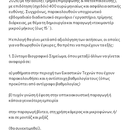
2026) με την Βουλή (Τμήμα Επιμόρφωσης & Μετεκπαίδευσης),
με επιδότηση (σχεδόν) 400 ευρώ μηνιαίως και ασφάλεια αστικής
ευθύνης. Συγχρόνως, παρακολουθούν υποχρεωτικό
εβδομαδιαίο διαδικτυακό σεμινάριο / εργαστήριο, τρίμηνης
διάρκειας, με θέμα τη δημιουργία και παραγωγή ντοκιμαντέρ
μικρού μήκους (έως 15΄).
Η επιλογή θα γίνει μετά από αξιολόγηση των αιτήσεων, οι οποίες
για να θεωρηθούν έγκυρες, θα πρέπει να περιέχουν τα εξής:
1. Σύντομο Βιογραφικό Σημείωμα, όπου μεταξύ άλλων να γίνεται
αναφορά σε:
α) μαθήματα στην περιοχή των Εικαστικών Τεχνών που έχουν
παρακολουθήσει και η αντίστοιχη βαθμολογία τους (όπως
προκύπτει από αντίγραφο βαθμολογίας)
β) τυχόν γνώση ή έφεση στην οπτικοακουστική παραγωγή ή
κάποια γενικότερη εμπειρία
στην παραγωγή βίντεο, στη χρήση κάμερας και μικροφώνων, ή/
και σε μοντάζ και μιξάζ
(θα συνεκτιμηθεί).