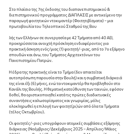
Στο πλαίσιο της 7ης έκδοσης του διαπανεπιστημιακού &
διεπιστημονικού προγράμματος ΔΙΑΠΛΑΣΙΣ με αντικείμενο την
παραγωγή φοιτητικών ντοκιμαντέρ (Φοιτητιβίσματα) – μια
πρωτοβουλία του Τηλεοπτικού Σταθμού της Βου
λής των Ελλήνων σε συνεργασία με 42 Τμήματα από 40 ΑΕΙ,
προκηρύσσεται ανοιχτή πρόσκληση ενδιαφέροντος για
πρακτική άσκηση ενός/μιας (1) φοιτητή/-ριας, από το 7ο εξάμηνο
σπουδών και άνω, του Τμήματος Aρχιτεκτόνων του
Πανεπιστημίου Πατρών.
Η έδρα της πρακτικής είναι το Τμήμα (δεν απαιτείται
αυτοπρόσωπη παρουσία στην Βουλή) και η συμβατική διάρκειά
της είναι έξι (6) μήνες, ενώ τα ντοκιμαντέρ θα προβληθούν στο
Κανάλι της Βουλής. Η θεματική κατεύθυνση των ταινιών, εφόσον
δοθεί, θα οριστικοποιηθεί κατά τις πρώτες διαδικτυακές
συναντήσεις καλωσορίσματος και γνωριμίας, μόλις
ολοκληρωθεί η επιλογή των φοιτητ(ρι)ών από όλα τα Τμήματα
(τέλος Οκτωβρίου).
Οι φοιτητές/-ριες υπογράφουν ατομικές συμβάσεις εξάμηνης
διάρκειας (Νοέμβριος/Δεκέμβριος 2025 – Απρίλιος/Μάιος