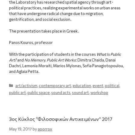
the Laboratory has researched spatial agency through art-
political practices, realizing experimental works on urban areas
that have undergone radical change due to migration,
gentrification, and social exclusion.
The presentation takes place in Greek.
Panos Kouros, professor
With the participation of students in the courses
What Is Public
Art?
and
No Memory. Public Art Works
: Dimitra Chaida, Danai
Dachri, Lemonia Moraiti, Marios Mylonas, Sofia Panagiotopoulou,
and Aglaia Petta.
Categories
art/activism
,
contemporary art
,
education
,
event
,
political
,
public art
,
public space
,
sound acts
,
sound art
,
workshop
3ος Κύκλος “Φιλοσοφικών Αντικειμένων” 2017
May 19, 2017
by
aporrox