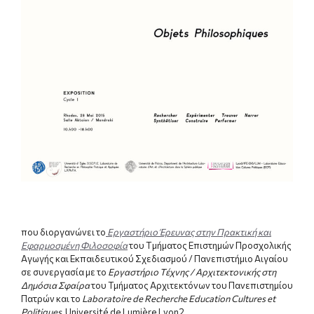
που διοργανώνει το
Εργαστήριο Έρευνας στην Πρακτική και
Εφαρμοσμένη Φιλοσοφία
του Tμήματος Επιστημών Προσχολικής
Αγωγής και Εκπαιδευτικού Σχεδιασμού / Πανεπιστήμιο Αιγαίου
σε συνεργασία με το
Εργαστήριο Tέχνης / Aρχιτεκτονικής στη
Δημόσια Σφαίρα
του Τμήματος Αρχιτεκτόνων του Πανεπιστημίου
Πατρών και το
Laboratoire de Recherche Education Cultures et
Politiques
, Université de Lumière Lyon2.