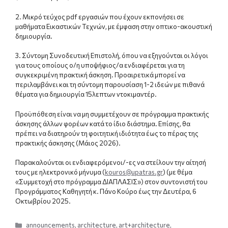
2. Μικρό τεύχος pdf εργασιών που έχουν εκπονήσει σε
μαθήματα Εικαστικών Τεχνών, με έμφαση στην οπτικο-ακουστική
δημιουργία.
3. Σύντομη Συνοδευτική Επιστολή, όπου να εξηγούνται οι λόγοι
για τους οποίους ο/η υποψήφιος/α ενδιαφέρεται για τη
συγκεκριμένη πρακτική άσκηση. Προαιρετικά μπορεί να
περιλαμβάνει και τη σύντομη παρουσίαση 1-2 ιδεών με πιθανά
θέματα για δημιουργία 15λεπτων ντοκιμαντέρ.
Προϋπόθεση είναι να μη συμμετέχουν σε πρόγραμμα πρακτικής
άσκησης άλλων φορέων κατά το ίδιο διάστημα. Επίσης, θα
πρέπει να διατηρούν τη φοιτητική ιδιότητα έως το πέρας της
πρακτικής άσκησης (Μάιος 2026).
Παρακαλούνται οι ενδιαφερόμενοι/-ες να στείλουν την αίτησή
τους με ηλεκτρονικό μήνυμα (
kouros@upatras.gr
) (με θέμα
«Συμμετοχή στο πρόγραμμα ΔΙΑΠΛΑΣΙΣ») στον συντονιστή του
Προγράμματος Καθηγητή κ. Πάνο Κούρο έως την Δευτέρα, 6
Οκτωβρίου 2025.
Categories
announcements
,
architecture
,
art+architecture
,