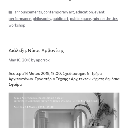
Categories
announcements
,
contemporary art
,
education
,
event
,
performance
,
philosophy
,
public art
,
public space
,
ruin aesthetics
,
workshop
Διάλεξη. Νίκος Αρβανίτης
May 10, 2018
by
aporrox
Δευτέρα 14 Μαΐου 2018, 19:00. Σχεδιαστήριο 5. Τμήμα
Αρχιτεκτόνων. Εργαστήριο Τέχνης / Αρχιτεκτονικής στη Δημόσια
Σφαίρα