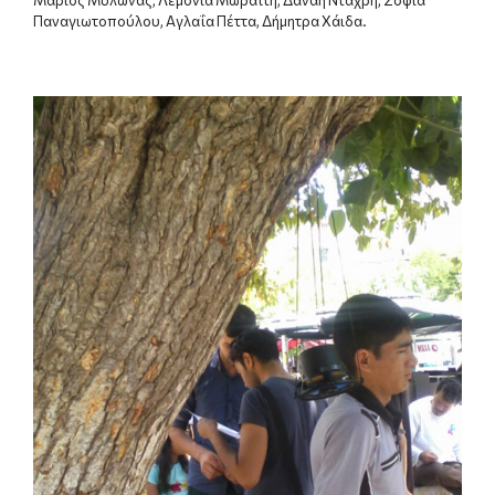
Παναγιωτοπούλου, Αγλαΐα Πέττα, Δήμητρα Χάιδα.