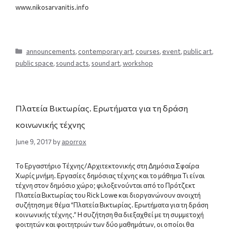
www.nikosarvanitis.info
Categories
announcements
,
contemporary art
,
courses
,
event
,
public art
,
public space
,
sound acts
,
sound art
,
workshop
Πλατεία Βικτωρίας. Ερωτήματα για τη δράση
κοινωνικής τέχνης
June 9, 2017
by
aporrox
Το Εργαστήριο Τέχνης/Αρχιτεκτονικής στη Δημόσια Σφαίρα
Χωρίς μνήμη. Εργασίες δημόσιας τέχνης και το μάθημα Τι είναι
τέχνη στον δημόσιο χώρο; φιλοξενούνται από το Πρότζεκτ
Πλατεία Βικτωρίας του Rick Lowe και διοργανώνουν ανοιχτή
συζήτηση με θέμα “Πλατεία Βικτωρίας. Ερωτήματα για τη δράση
κοινωνικής τέχνης.” Η συζήτηση θα διεξαχθεί με τη συμμετοχή
φοιτητών και φοιτητριών των δύο μαθημάτων, οι οποίοι θα