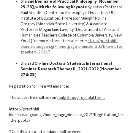
the
2nd Biennale of Practical Philosophy [November
25-28], with the following Keynote
Speakers
Professor
Paul Standish (Centre for Philosophy of Education, UCL
Institute of Education), Professor Maughn Rollins
Gregory (Montclair State University) & Associate
Professor Megan Jane Laverty (Department of Arts and
Humanities Teachers College of Columbia University, New
York) [for more information see here:
http://practphil-
biennale.aegean.gr/home_page_biennale_2021/keynotes_
speakers_2021/
]
the
3rd On-line Doctoral Students International
Seminar: Research Themes III, 2021-2022 [November
27 & 28]
Registration for Free Attendance:
The access links will be sent
only through our platform:
https://practphil-
biennale.aegean.gr/home_page_biennale_2021/Registration_for
_the_public/
* Certificates of attendance will be given