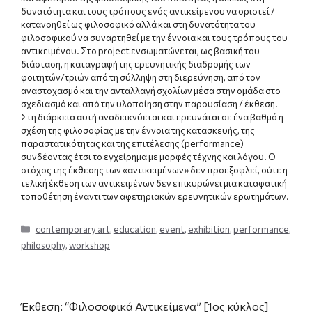
δυνατότητα και τους τρόπους ενός αντικείμενου να οριστεί /
κατανοηθεί ως φιλοσοφικό αλλά και στη δυνατότητα του
φιλοσοφικού να συναρτηθεί με την έννοια και τους τρόπους του
αντικειμένου. Στo project ενσωματώνεται, ως βασική του
διάσταση, η καταγραφή της ερευνητικής διαδρομής των
φοιτητών/τριών από τη σύλληψη στη διερεύνηση, από τον
αναστοχασμό και την ανταλλαγή σχολίων μέσα στην ομάδα στο
σχεδιασμό και από την υλοποίηση στην παρουσίαση / έκθεση.
Στη διάρκεια αυτή αναδεικνύεται και ερευνάται σε ένα βαθμό η
σχέση της φιλοσοφίας με την έννοια της κατασκευής, της
παραστατικότητας και της επιτέλεσης (performance)
συνδέοντας έτσι το εγχείρημα με μορφές τέχνης και λόγου. Ο
στόχος της έκθεσης των «αντικειμένων» δεν προεξοφλεί, ούτε η
τελική έκθεση των αντικειμένων δεν επικυρώνει μια καταφατική
τοποθέτηση έναντι των αφετηριακών ερευνητικών ερωτημάτων.
Categories
contemporary art
,
education
,
event
,
exhibition
,
performance
,
philosophy
,
workshop
Έκθεση: “Φιλοσοφικά Αντικείμενα” [1ος κύκλος]