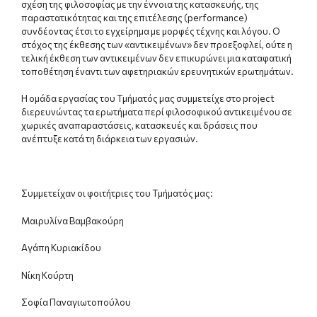
σχέση της φιλοσοφίας με την έννοια της κατασκευής, της
παραστατικότητας και της επιτέλεσης (performance)
συνδέοντας έτσι το εγχείρημα με μορφές τέχνης και λόγου. Ο
στόχος της έκθεσης των «αντικειμένων» δεν προεξοφλεί, ούτε η
τελική έκθεση των αντικειμένων δεν επικυρώνει μια καταφατική
τοποθέτηση έναντι των αφετηριακών ερευνητικών ερωτημάτων.
Η ομάδα εργασίας του Τμήματός μας συμμετείχε στο project
διερευνώντας τα ερωτήματα περί φιλοσοφικού αντικειμένου σε
χωρικές αναπαραστάσεις, κατασκευές και δράσεις που
ανέπτυξε κατά τη διάρκεια των εργασιών.
Συμμετείχαν οι φοιτήτριες του Τμήματός μας:
Μαιρυλίνα Βαμβακούρη
Αγάπη Κυριακίδου
Νίκη Κούρτη
Σοφία Παναγιωτοπούλου