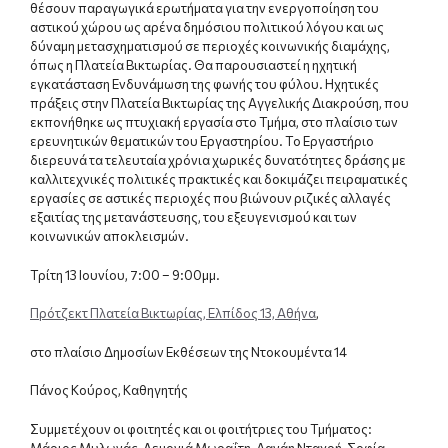
θέσουν παραγωγικά ερωτήματα για την ενεργοποίηση του
αστικού χώρου ως αρένα δημόσιου πολιτικού λόγου και ως
δύναμη μετασχηματισμού σε περιοχές κοινωνικής διαμάχης,
όπως η Πλατεία Βικτωρίας. Θα παρουσιαστεί η ηχητική
εγκατάσταση Ενδυνάμωση της φωνής του φύλου. Ηχητικές
πράξεις στην Πλατεία Βικτωρίας της Αγγελικής Διακρούση, που
εκπονήθηκε ως πτυχιακή εργασία στο Τμήμα, στο πλαίσιο των
ερευνητικών θεματικών του Εργαστηρίου. Το Εργαστήριο
διερευνά τα τελευταία χρόνια χωρικές δυνατότητες δράσης με
καλλιτεχνικές πολιτικές πρακτικές και δοκιμάζει πειραματικές
εργασίες σε αστικές περιοχές που βιώνουν ριζικές αλλαγές
εξαιτίας της μετανάστευσης, του εξευγενισμού και των
κοινωνικών αποκλεισμών.
Τρίτη 13 Ιουνίου, 7:00 – 9:00μμ.
Πρότζεκτ Πλατεία Βικτωρίας, Ελπίδος 13, Αθήνα
,
στο πλαίσιο Δημοσίων Εκθέσεων της Ντοκουμέντα 14
Πάνος Κούρος, Καθηγητής
Συμμετέχουν οι φοιτητές και οι φοιτήτριες του Τμήματος:
Μάριος Μυλωνάς, Λεμονιά Μωραΐτη, Δανάη Νταχρή, Σοφία