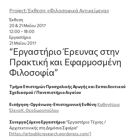
Project
: Έκθεση: «Φιλοσοφικά Αντικείμενα»
Έκθεση
20 & 21 Μαΐου 2017
12:00 – 18:00
Εργαστήριο
21 Μαΐου 2017
“Εργαστήριο Έρευνας στην
Πρακτική και Εφαρμοσμένη
Φιλοσοφία”
Tμήμα Επιστημών Προσχολικής Αγωγής και Εκπαιδευτικού
Σχεδιασμού / Πανεπιστήμιο Αιγαίου
Εισήγηση-Οργάνωση-Επιστημονική Ευθύνη:
Καθηγήτρια
Έλενα Κ. Θεοδωροπούλου
Συνεργαζόμενο Εργαστήριο:
“Εργαστήριο Τέχνης /
Αρχιτεκτονικής στη Δημόσια Σφαίρα”
[
https://artpublicresearch.wordpress.com/]