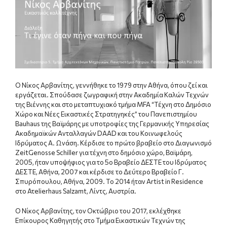
Ο Νίκος Αρβανίτης, γεννήθηκε το 1979 στην Αθήνα, όπου ζεί και
εργάζεται. Σπούδασε ζωγραφική στην Ακαδημία Καλών Τεχνών
της Βιέννης και στο μεταπτυχιακό τμήμα MFA “Τέχνη στο Δημόσιο
Χώρο και Νέες Εικαστικές Στρατηγηκές” του Πανεπιστημίου
Bauhaus της Βαϊμάρης με υποτροφίες της Γερμανικής Υπηρεσίας
Ακαδημαϊκών Ανταλλαγών DAAD και του Κοινωφελούς
Ιδρύματος Α. Ωνάση. Κέρδισε το πρώτο βραβείο στο Διαγωνισμό
ZeitGenosse Schiller για τέχνη στο δημόσιο χώρο, Βαϊμάρη,
2005, ήταν υποψήφιος για το 5ο Βραβείο ΔΕΣΤΕ του Ιδρύματος
ΔΕΣΤΕ, Αθήνα, 2007 και κέρδισε το Δεύτερο Βραβείο Γ.
Σπυρόπουλου, Αθήνα, 2009. Το 2014 ήταν Artist in Residence
στο Ατelierhaus Salzamt, Λίντς, Αυστρία.
Ο Νίκος Αρβανίτης, τον Οκτώβριο του 2017, εκλέχθηκε
Επίκουρος Καθηγητής στο Τμήμα Εικαστικών Τεχνών της